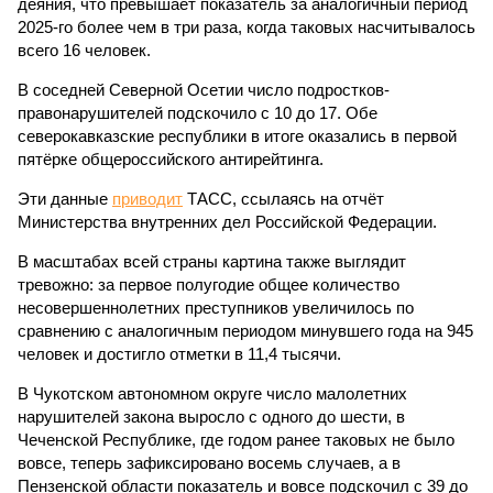
деяния, что превышает показатель за аналогичный период
2025-го более чем в три раза, когда таковых насчитывалось
всего 16 человек.
В соседней Северной Осетии число подростков-
правонарушителей подскочило с 10 до 17. Обе
северокавказские республики в итоге оказались в первой
пятёрке общероссийского антирейтинга.
Эти данные
приводит
ТАСС, ссылаясь на отчёт
Министерства внутренних дел Российской Федерации.
В масштабах всей страны картина также выглядит
тревожно: за первое полугодие общее количество
несовершеннолетних преступников увеличилось по
сравнению с аналогичным периодом минувшего года на 945
человек и достигло отметки в 11,4 тысячи.
В Чукотском автономном округе число малолетних
нарушителей закона выросло с одного до шести, в
Чеченской Республике, где годом ранее таковых не было
вовсе, теперь зафиксировано восемь случаев, а в
Пензенской области показатель и вовсе подскочил с 39 до