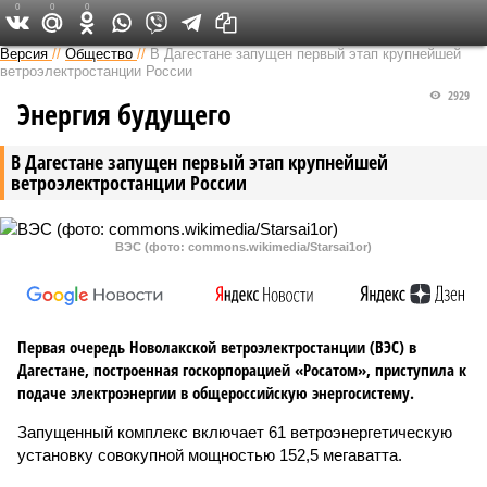
0
0
0
Версия на Кавказе
Версия
//
Общество
//
В Дагестане запущен первый этап крупнейшей
ветроэлектростанции России
2929
Энергия будущего
В Дагестане запущен первый этап крупнейшей
ветроэлектростанции России
ВЭС (фото: commons.wikimedia/Starsai1or)
Первая очередь Новолакской ветроэлектростанции (ВЭС) в
Дагестане, построенная госкорпорацией «Росатом», приступила к
подаче электроэнергии в общероссийскую энергосистему.
Запущенный комплекс включает 61 ветроэнергетическую
установку совокупной мощностью 152,5 мегаватта.