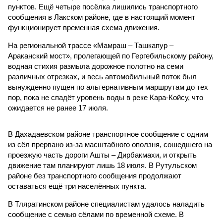
В Дахадаевском районе транспортное сообщение с одним
из сёл прервано из-за масштабного оползня, сошедшего на
проезжую часть дороги Ашты – Дирбакмахи, и открыть
движение там планируют лишь 18 июля. В Рутульском
районе без транспортного сообщения продолжают
оставаться ещё три населённых пункта.
В Тляратинском районе специалистам удалось наладить
сообщение с семью сёлами по временной схеме. В
Унцукульском районе движение по-прежнему полностью
перекрыто на автомобильной дороге «Араканская
площадка – Унцукуль – Сагринский мост», при этом
организованы объездные маршруты, а непосредственно к
аварийно-восстановительным работам рассчитывают
приступить только после существенного снижения напора
воды, сбрасываемой из штольни Ирганайской ГЭС,
ориентировочно к 15 августа.
В Чародинском районе на дороге «Цуриб – Арчиб»
транспортное сообщение с 18 населёнными пунктами было
восстановлено по временной схеме, однако подъездные