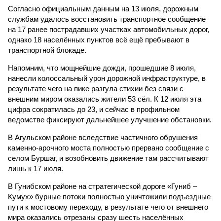
ведомстве фиксируют дальнейшее улучшение обстановки.
В Агульском районе вследствие частичного обрушения
каменно-арочного моста полностью прервано сообщение с
селом Буршаг, и возобновить движение там рассчитывают
лишь к 17 июля.
В Гунибском районе на стратегической дороге «Гуниб –
Кумух» бурные потоки полностью уничтожили подъездные
пути к мостовому переходу, в результате чего от внешнего
мира оказались отрезаны сразу шесть населённых
пунктов. Ещё четыре посёлка лишились транспортного
сообщения в Лакском районе, где в настоящий момент
функционирует временная схема движения.
На региональной трассе «Мамраш – Ташкапур –
Араканский мост», пролегающей по Гергебильскому району,
водная стихия размыла дорожное полотно на семи
различных отрезках, и весь автомобильный поток был
вынужденно пущен по альтернативным маршрутам до тех
пор, пока не спадёт уровень воды в реке Кара-Койсу, что
ожидается не ранее 17 июля.