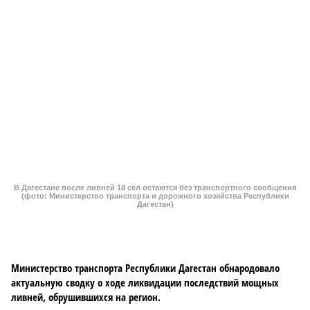
В Дагестане после ливней 18 сёл остаются без транспортного сообщения
(фото: Министерство транспорта и дорожного хозяйства Республики
Дагестан)
Министерство транспорта Республики Дагестан обнародовало
актуальную сводку о ходе ликвидации последствий мощных
ливней, обрушившихся на регион.
Согласно официальным данным на 13 июля, дорожным
службам удалось восстановить транспортное сообщение
на 17 ранее пострадавших участках автомобильных дорог,
однако 18 населённых пунктов всё ещё пребывают в
транспортной блокаде.
Напомним, что мощнейшие дожди, прошедшие 8 июля,
нанесли колоссальный урон дорожной инфраструктуре, в
результате чего на пике разгула стихии без связи с
внешним миром оказались жители 53 сёл. К 12 июля эта
цифра сократилась до 23, и сейчас в профильном