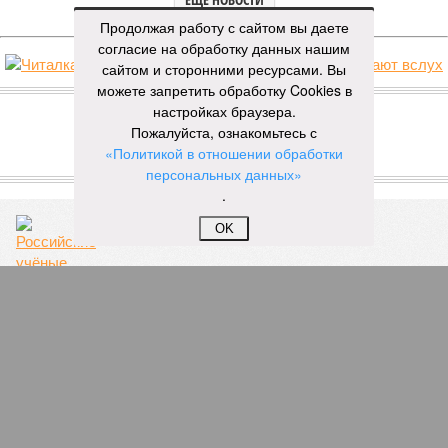
Продолжая работу с сайтом вы даете
согласие на обработку данных нашим
Российские учёные обнаружили новый вид
сайтом и сторонними ресурсами. Вы
растений в горах южного Дагестана
можете запретить обработку Cookies в
настройках браузера.
Пожалуйста, ознакомьтесь с
«Политикой в отношении обработки
персональных данных»
.
OK
В Магасе открылся фестиваль хлеба народов
Ингушетии
Свыше 45% жителей Ставрополья
зарабатывают менее 45 тысяч рублей в месяц