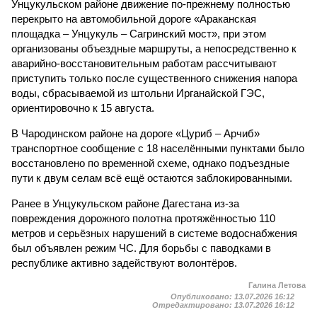
пути к двум селам всё ещё остаются заблокированными.
Ранее в Унцукульском районе Дагестана из-за
повреждения дорожного полотна протяжённостью 110
метров и серьёзных нарушений в системе водоснабжения
был объявлен режим ЧС. Для борьбы с паводками в
республике активно задействуют волонтёров.
Галина Летова
Опубликовано:
13.07.2026 16:12
Отредактировано:
13.07.2026 16:12
В Кисловодске
готовятся к запуску
первого
электротакси
КОММЕНТАРИИ
0
ПОСЛЕДНИЕ НОВОСТИ
05/08
Ставрополье вошло в топ-10 регионов России по
турпотоку в первой половине 2026 года