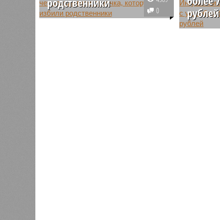
более 
родственники
0
рублей
В Ингушетии скончалась
четырехлетняя девочка из
В Ингуше
города Малгобек, которую
дело на 
избили мать и бабушка. Данное
республи
уголовное дело находится на
семь лет
контроле у Александра
бюджетны
Бастрыкина.
возведен
так и не 