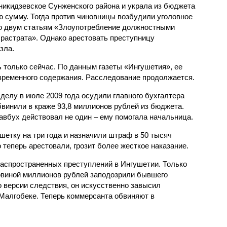
икидзевское Сунженского района и украла из бюджета
ю сумму. Тогда против чиновницы возбудили уголовное
о двум статьям «Злоупотребление должностными
растрата». Однако арестовать преступницу
зла.
 только сейчас. По данным газеты «Ингушетия», ее
временного содержания. Расследование продолжается.
 делу в июле 2009 года осудили главного бухгалтера
винили в краже 93,8 миллионов рублей из бюджета.
авбух действовал не один – ему помогала начальница.
ешетку на три года и назначили штраф в 50 тысяч
 теперь арестовали, грозит более жесткое наказание.
аспространенных преступлений в Ингушетии. Только
ловиной миллионов рублей заподозрили бывшего
 версии следствия, он искусственно завысил
Малгобеке. Теперь коммерсанта обвиняют в