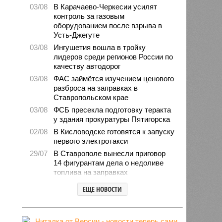
03/08
В Карачаево-Черкесии усилят
контроль за газовым
оборудованием после взрыва в
Усть-Джегуте
03/08
Ингушетия вошла в тройку
лидеров среди регионов России по
качеству автодорог
03/08
ФАС займётся изучением ценового
разброса на заправках в
Ставропольском крае
03/08
ФСБ пресекла подготовку теракта
у здания прокуратуры Пятигорска
02/08
В Кисловодске готовятся к запуску
первого электротакси
29/07
В Ставрополе вынесли приговор
14 фигурантам дела о недоливе
топлива на заправках
28/07
Продажи подержанных авто в
ЕЩЕ НОВОСТИ
СКФО сократились в 2026 году
28/07
Авиалесоохрана предупредила о
повышенной пожарной опасности