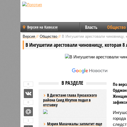
Власть
Общество
Версия на Кавказе
Версия
//
Общество
//
В Ингушетии арестовали чиновницу, к
В Ингушетии арестовали чиновницу, которая 8 
В РАЗДЕЛЕ
По верс
0
Орджони
В Дагестане глава Хунзахского
Женщину
района Саид Юсупов подал в
зафикси
0
отставку
Ингушс
города
1
Мэрия Махачкалы заплатит еще
следст