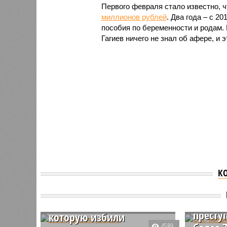
Первого февраля стало известно, 
миллионов рублей
. Два года – с 2
пособия по беременности и родам.
Гагиев ничего не знал об афере, и 
К
Экс-ми
строит
В Ингушетии умерла
Ингуше
четырехлетняя девочка,
престу
которую избили
4589