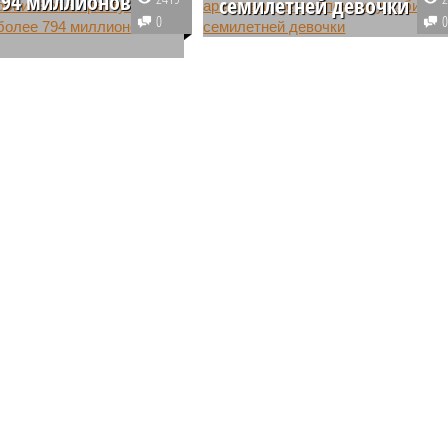
794 миллионов
семилетней девочки
0
Суд постановил задержать по
тии заведено уголовное
подозрению в рукоприкладстве
бывшего главу Минстроя
тетю избитого ребенка, которого
ки, перечислившего
накануне в тяжелом состоянии
 назад сотни миллионов
доставили в детскую больницу
х рублей на
Назрани.
ие объектов, которые
были построены.