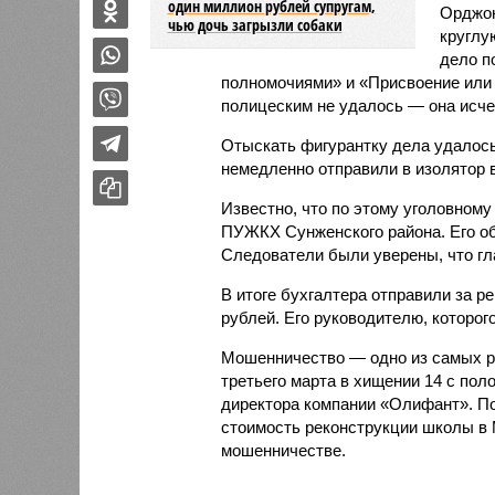
один миллион рублей супругам,
Орджон
чью дочь загрызли собаки
круглу
дело п
полномочиями» и «Присвоение или 
полицеским не удалось — она исче
Отыскать фигурантку дела удалось
немедленно отправили в изолятор 
Известно, что по этому уголовному
ПУЖКХ Сунженского района. Его об
Следователи были уверены, что гл
В итоге бухгалтера отправили за р
рублей. Его руководителю, которого
Мошенничество — одно из самых р
третьего марта в хищении 14 с по
директора компании «Олифант». По
стоимость реконструкции школы в 
мошенничестве.