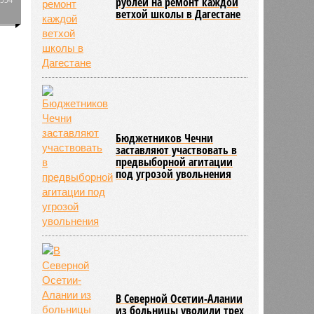
рублей на ремонт каждой
ветхой школы в Дагестане
0
Бюджетников Чечни
заставляют участвовать в
предвыборной агитации
под угрозой увольнения
В Северной Осетии-Алании
из больницы уволили трех