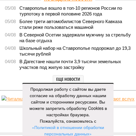
05/08
Ставрополье вошло в топ-10 регионов России по
турпотоку в первой половине 2026 года
05/08
Более трети автомобилистов Северного Кавказа
стали реже пользоваться машиной
04/08
В Северной Осетии задержали мужчину за стрельбу
на базе отдыха
04/08
Школьный набор на Ставрополье подорожал до 19,3
тысячи рублей
04/08
В Дагестане нашли почти 3,9 тысячи земельных
участков под жилую застройку
ЕЩЕ НОВОСТИ
Продолжая работу с сайтом вы даете
согласие на обработку данных нашим
сайтом и сторонними ресурсами. Вы
НОВОСТИ ПАРТНЕРОВ
можете запретить обработку Cookies в
настройках браузера.
Пожалуйста, ознакомьтесь с
Новости smi2.ru
«Политикой в отношении обработки
ЕЩЕ ИЗ РАЗДЕЛА «ОБЩЕСТВО»
персональных данных»