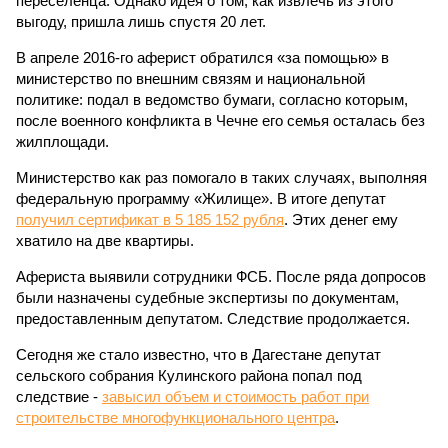
переселенца. Однако идея о том, как извлечь из этого
выгоду, пришла лишь спустя 20 лет.
В апреле 2016-го аферист обратился «за помощью» в
министерство по внешним связям и национальной
политике: подал в ведомство бумаги, согласно которым,
после военного конфликта в Чечне его семья осталась без
жилплощади.
Министерство как раз помогало в таких случаях, выполняя
федеральную программу «Жилище». В итоге депутат
получил сертификат в 5 185 152 рубля
. Этих денег ему
хватило на две квартиры.
Афериста выявили сотрудники ФСБ. После ряда допросов
были назначены судебные экспертизы по документам,
предоставленным депутатом. Следствие продолжается.
Сегодня же стало известно, что в Дагестане депутат
сельского собрания Кулинского района попал под
следствие -
завысил объем и стоимость работ при
строительстве многофункционального центра
.