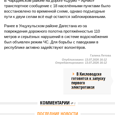
В Чародинском районе на дороге «Цуриб – Арчиб»
транспортное сообщение с 18 населёнными пунктами было
восстановлено по временной схеме, однако подъездные
пути к двум селам всё ещё остаются заблокированными.
Ранее в Унцукульском районе Дагестана из-за
повреждения дорожного полотна протяжённостью 110
метров и серьёзных нарушений в системе водоснабжения
был объявлен режим ЧС. Для борьбы с паводками в
республике активно задействуют волонтёров.
Галина Летова
Опубликовано:
13.07.2026 16:12
Отредактировано:
13.07.2026 16:12
В Кисловодске
готовятся к запуску
первого
электротакси
КОММЕНТАРИИ
0
ПОСЛЕДНИЕ НОВОСТИ