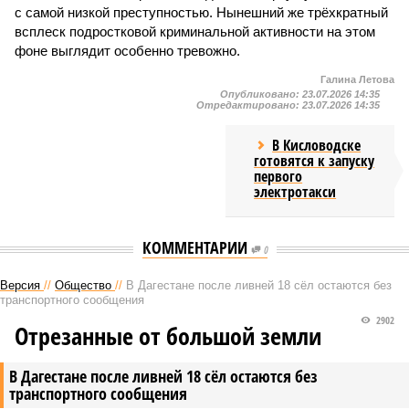
с самой низкой преступностью. Нынешний же трёхкратный
всплеск подростковой криминальной активности на этом
фоне выглядит особенно тревожно.
Галина Летова
Опубликовано:
23.07.2026 14:35
Отредактировано:
23.07.2026 14:35
В Кисловодске
готовятся к запуску
первого
электротакси
КОММЕНТАРИИ
0
Версия
//
Общество
//
В Дагестане после ливней 18 сёл остаются без
транспортного сообщения
2902
Отрезанные от большой земли
В Дагестане после ливней 18 сёл остаются без
транспортного сообщения