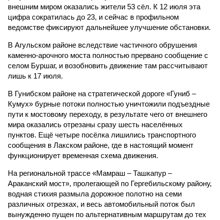
внешним миром оказались жители 53 сёл. К 12 июля эта
цифра сократилась до 23, и сейчас в профильном
ведомстве фиксируют дальнейшее улучшение обстановки.
В Агульском районе вследствие частичного обрушения
каменно-арочного моста полностью прервано сообщение с
селом Буршаг, и возобновить движение там рассчитывают
лишь к 17 июля.
В Гунибском районе на стратегической дороге «Гуниб –
Кумух» бурные потоки полностью уничтожили подъездные
пути к мостовому переходу, в результате чего от внешнего
мира оказались отрезаны сразу шесть населённых
пунктов. Ещё четыре посёлка лишились транспортного
сообщения в Лакском районе, где в настоящий момент
функционирует временная схема движения.
На региональной трассе «Мамраш – Ташкапур –
Араканский мост», пролегающей по Гергебильскому району,
водная стихия размыла дорожное полотно на семи
различных отрезках, и весь автомобильный поток был
вынужденно пущен по альтернативным маршрутам до тех