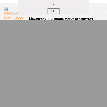
.
OK
Махачкалинцы вновь могут отравиться
водой из-под крана
В Махачкале задержали оппозиционера,
пытавшего записать видеообращение к
Путину
В Дагестане сразу 8 населенных пунктов
остались без газа