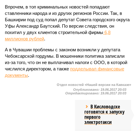
Впрочем, в топ криминальных новостей попадают
ставленники народа и из других регионов России. Так, в
Башкирии под суд попал депутат Совета городского округа
Уфы Александр Баутский. По версии следствия, он
похитил у двух клиентов строительной фирмы
6,8
миллионов рублей
.
А в Чувашии проблемы с законом возникли у депутата
Чебоксарской гордумы. В мошенники политика записали
из-за того, что он не выплачивал налоги с ООО, в которой
числился директором, а также
подделывал финансовые
документы
.
Отдел новостей «Нашей версии на Кавказе»
Опубликовано:
19.06.2017 20:03
Отредактировано:
19.06.2017 20:03
В Кисловодске
готовятся к запуску
первого
электротакси