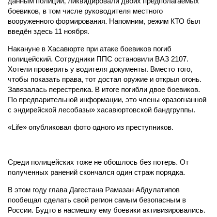
данным полиции, ликвидировали двоих предполагаемых
боевиков, в том числе руководителя местного
вооруженного формирования. Напомним, режим КТО был
введён здесь 11 ноября.
Накануне в Хасавюрте при атаке боевиков погиб
полицейский. Сотрудники ППС остановили ВАЗ 2107.
Хотели проверить у водителя документы. Вместо того,
чтобы показать права, тот достал оружие и открыл огонь.
Завязалась перестрелка. В итоге погибли двое боевиков.
По предварительной информации, это члены «разогнанной
с эндирейской лесобазы» хасавюртовской бандгруппы.
«Life» опубликовал фото одного из преступников.
Среди полицейских тоже не обошлось без потерь. От
полученных ранений скончался один страж порядка.
В этом году глава Дагестана Рамазан Абдулатипов
пообещал сделать свой регион самым безопасным в
России. Будто в насмешку ему боевики активизировались.