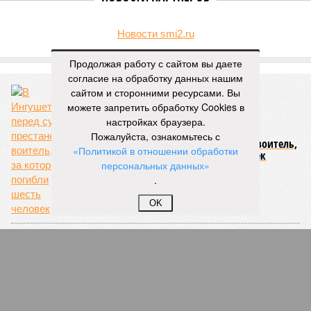
Новости smi2.ru
ЕЩЕ ИЗ РАЗДЕЛА «ОБЩЕСТВО»
Продолжая работу с сайтом вы даете
согласие на обработку данных нашим
сайтом и сторонними ресурсами. Вы
можете запретить обработку Cookies в
настройках браузера.
Пожалуйста, ознакомьтесь с
В Ингушетии перед судом престанет воитель,
«Политикой в отношении обработки
из-за которого погибли шесть человек
персональных данных»
.
OK
В Москве задержали дагестанцев,
ограбивших земляков