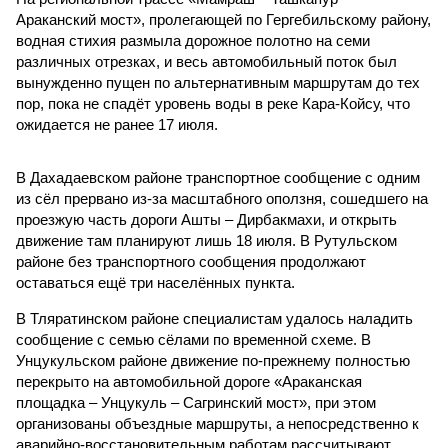
Араканский мост», пролегающей по Гергебильскому району,
водная стихия размыла дорожное полотно на семи
различных отрезках, и весь автомобильный поток был
вынужденно пущен по альтернативным маршрутам до тех
пор, пока не спадёт уровень воды в реке Кара-Койсу, что
ожидается не ранее 17 июля.
В Дахадаевском районе транспортное сообщение с одним
из сёл прервано из-за масштабного оползня, сошедшего на
проезжую часть дороги Ашты – Дирбакмахи, и открыть
движение там планируют лишь 18 июля. В Рутульском
районе без транспортного сообщения продолжают
оставаться ещё три населённых пункта.
В Тляратинском районе специалистам удалось наладить
сообщение с семью сёлами по временной схеме. В
Унцукульском районе движение по-прежнему полностью
перекрыто на автомобильной дороге «Араканская
площадка – Унцукуль – Сагринский мост», при этом
организованы объездные маршруты, а непосредственно к
аварийно-восстановительным работам рассчитывают