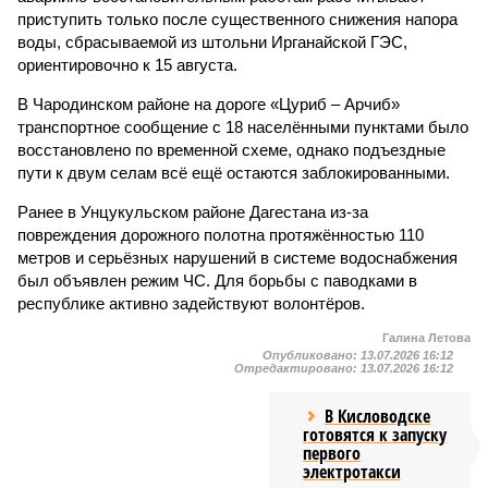
приступить только после существенного снижения напора
воды, сбрасываемой из штольни Ирганайской ГЭС,
ориентировочно к 15 августа.
В Чародинском районе на дороге «Цуриб – Арчиб»
транспортное сообщение с 18 населёнными пунктами было
восстановлено по временной схеме, однако подъездные
пути к двум селам всё ещё остаются заблокированными.
Ранее в Унцукульском районе Дагестана из-за
повреждения дорожного полотна протяжённостью 110
метров и серьёзных нарушений в системе водоснабжения
был объявлен режим ЧС. Для борьбы с паводками в
республике активно задействуют волонтёров.
Галина Летова
Опубликовано:
13.07.2026 16:12
Отредактировано:
13.07.2026 16:12
В Кисловодске
готовятся к запуску
первого
электротакси