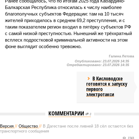
Ранее сообщалось, что по итогам 2025 года Кабардино-
Балкарская Республика относилась к числу наиболее
благополучных субъектов Федерации: там на 10 тысяч
жителей приходилось в среднем 69,2 преступления, и с
таким показателем регион входил в пятёрку субъектов РФ
с самой низкой преступностью. Нынешний же трёхкратный
всплеск подростковой криминальной активности на этом
фоне выглядит особенно тревожно.
Галина Летова
Опубликовано:
23.07.2026 14:35
Отредактировано:
23.07.2026 14:35
В Кисловодске
готовятся к запуску
первого
электротакси
КОММЕНТАРИИ
0
Версия
//
Общество
//
В Дагестане после ливней 18 сёл остаются без
транспортного сообщения
2743