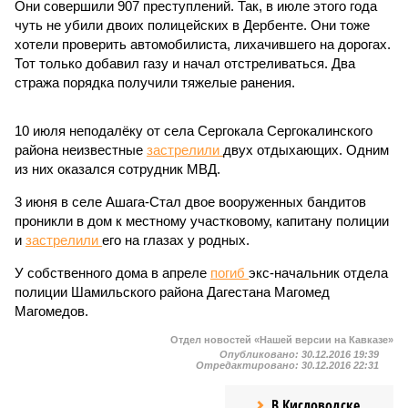
Они совершили 907 преступлений. Так, в июле этого года
чуть не убили двоих полицейских в Дербенте. Они тоже
хотели проверить автомобилиста, лихачившего на дорогах.
Тот только добавил газу и начал отстреливаться. Два
стража порядка получили тяжелые ранения.
10 июля неподалёку от села Сергокала Сергокалинского
района неизвестные
застрелили
двух отдыхающих. Одним
из них оказался сотрудник МВД.
3 июня в селе Ашага-Стал двое вооруженных бандитов
проникли в дом к местному участковому, капитану полиции
и
застрелили
его на глазах у родных.
У собственного дома в апреле
погиб
экс-начальник отдела
полиции Шамильского района Дагестана Магомед
Магомедов.
Отдел новостей «Нашей версии на Кавказе»
Опубликовано:
30.12.2016 19:39
Отредактировано:
30.12.2016 22:31
В Кисловодске