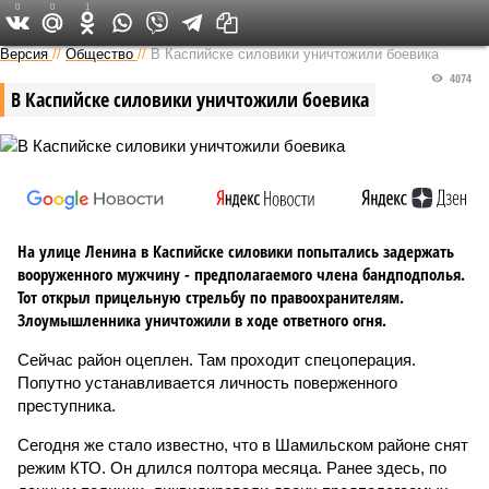
0
0
1
Версия на Кавказе
Версия
//
Общество
//
В Каспийске силовики уничтожили боевика
4074
В Каспийске силовики уничтожили боевика
На улице Ленина в Каспийске силовики попытались задержать
вооруженного мужчину - предполагаемого члена бандподполья.
Тот открыл прицельную стрельбу по правоохранителям.
Злоумышленника уничтожили в ходе ответного огня.
Сейчас район оцеплен. Там проходит спецоперация.
Попутно устанавливается личность поверженного
преступника.
Сегодня же стало известно, что в Шамильском районе снят
режим КТО. Он длился полтора месяца. Ранее здесь, по