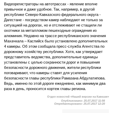
Видеорегистраторы на автотрассах - явление вполне
привычное и даже удобное. Так, например, в другой
республике Северо-Кавказского федерального округа -
Дагестане - посредством камер наблюдают не только за
ситуацией на дорогах, но и отслеживают не стащили ли
охотники за металломом пешеходные ограждения из
алюминия. Недавно на трассе республиканского значения
Махачкала – Каспийск было установлено дополнительных
4 камеры. Об этом сообщала пресс-служба Агентства по
дорожному хозяйству республики. Хотя, как утверждает
представитель ведомства, дополнительные единицы
установлены с целью сохранности дорог и повышения
безопасности дорожного движения, жители республики
поговаривают, что камеры ставят для усиления
безопасности главы республики Рамазана Абдулатипова.
Ведь, именно по этой дороге ежедневно, как минимум два
раза в день, проносится кортеж главы региона.
Отдел новостей «Нашей версии на Кавказе»
Опубликовано:
25.07.2017 11:56
Отредактировано:
25.07.2017 12:20