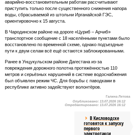
аварийно-восстановительным работам рассчитывают
приступить только после существенного снижения напора
воды, сбрасываемой из штольни Ирганайской ГЭС,
ориентировочно к 15 августа.
В Чародинском районе на дороге «Цуриб – Арчиб»
транспортное сообщение с 18 населёнными пунктами было
восстановлено по временной схеме, однако подъездные
пути к двум селам всё ещё остаются заблокированными.
Ранее в Унцукульском районе Дагестана из-за
повреждения дорожного полотна протяжённостью 110
метров и серьёзных нарушений в системе водоснабжения
был объявлен режим ЧС. Для борьбы с паводками в
республике активно задействуют волонтёров.
Галина Летова
Опубликовано:
13.07.2026 16:12
Отредактировано:
13.07.2026 16:12
В Кисловодске
готовятся к запуску
первого
электротакси