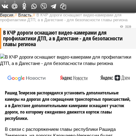
3
3
3
Версия на Кавказе
Версия
//
Власть
//
В КЧР дороги оснащают видео-камерами для
профилактики ДТП, а в Дагестане - для безопасности главы региона
3539
В КЧР дороги оснащают видео-камерами для
профилактики ДТП, а в Дагестане - для безопасности
главы региона
Рашид Темрезов распорядился установить дополнительные
камеры на дорогах для сокращения транспортных происшествий,
а в Дагестане дополнительными камерами оснащают участок
дороги, по которому ежедневно движется кортеж главы
республики.
В связи с распоряжением главы республики Рашида
Темрезова, на дорогах Карачаево-Черкессии будет