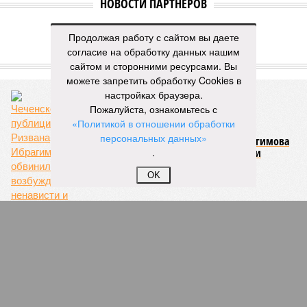
НОВОСТИ ПАРТНЕРОВ
Продолжая работу с сайтом вы даете
Новости smi2.ru
согласие на обработку данных нашим
ЕЩЕ ИЗ РАЗДЕЛА «ВЛАСТЬ»
сайтом и сторонними ресурсами. Вы
можете запретить обработку Cookies в
настройках браузера.
Пожалуйста, ознакомьтесь с
«Политикой в отношении обработки
персональных данных»
Чеченского публициста Ризвана Ибрагимова
обвинили в возбуждении ненависти и
.
вражды
OK
А. Силуанов о бюджете Чечни: «Бюджет