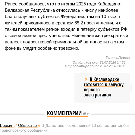
Ранее сообщалось, что по итогам 2025 года Кабардино-
Балкарская Республика относилась к числу наиболее
благополучных субъектов Федерации: там на 10 тысяч
жителей приходилось в среднем 69,2 преступления, и с
таким показателем регион входил в пятёрку субъектов РФ
с самой низкой преступностью. Нынешний же трёхкратный
всплеск подростковой криминальной активности на этом
фоне выглядит особенно тревожно.
Галина Летова
Опубликовано:
23.07.2026 14:35
Отредактировано:
23.07.2026 14:35
В Кисловодске
готовятся к запуску
первого
электротакси
КОММЕНТАРИИ
0
Версия
//
Общество
//
В Дагестане после ливней 18 сёл остаются без
транспортного сообщения