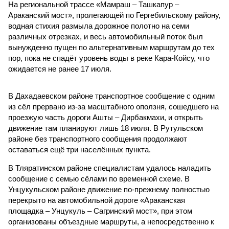
На региональной трассе «Мамраш – Ташкапур –
Араканский мост», пролегающей по Гергебильскому району,
водная стихия размыла дорожное полотно на семи
различных отрезках, и весь автомобильный поток был
вынужденно пущен по альтернативным маршрутам до тех
пор, пока не спадёт уровень воды в реке Кара-Койсу, что
ожидается не ранее 17 июля.
В Дахадаевском районе транспортное сообщение с одним
из сёл прервано из-за масштабного оползня, сошедшего на
проезжую часть дороги Ашты – Дирбакмахи, и открыть
движение там планируют лишь 18 июля. В Рутульском
районе без транспортного сообщения продолжают
оставаться ещё три населённых пункта.
В Тляратинском районе специалистам удалось наладить
сообщение с семью сёлами по временной схеме. В
Унцукульском районе движение по-прежнему полностью
перекрыто на автомобильной дороге «Араканская
площадка – Унцукуль – Сагринский мост», при этом
организованы объездные маршруты, а непосредственно к