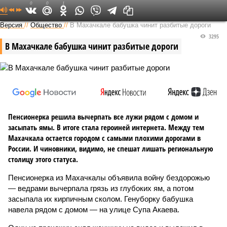
0
0
1
Версия на Кавказе
Версия
//
Общество
//
В Махачкале бабушка чинит разбитые дороги
3295
В Махачкале бабушка чинит разбитые дороги
Пенсионерка решила вычерпать все лужи рядом с домом и
засыпать ямы. В итоге стала героиней интернета. Между тем
Махачкала остается городом с самыми плохими дорогами в
России. И чиновники, видимо, не спешат лишать региональную
столицу этого статуса.
Пенсионерка из Махачкалы объявила войну бездорожью
— ведрами вычерпала грязь из глубоких ям, а потом
засыпала их кирпичным сколом. Генуборку бабушка
навела рядом с домом — на улице Супа Акаева.