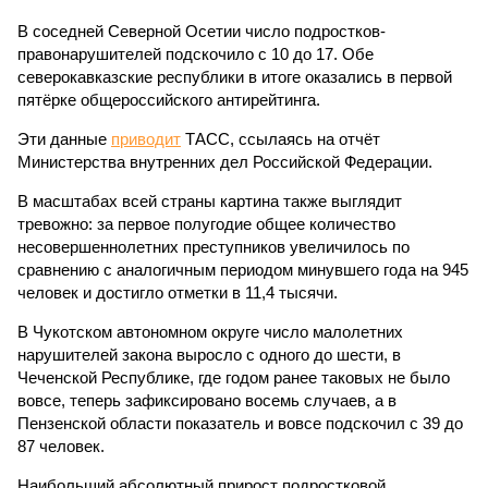
В соседней Северной Осетии число подростков-
правонарушителей подскочило с 10 до 17. Обе
северокавказские республики в итоге оказались в первой
пятёрке общероссийского антирейтинга.
Эти данные
приводит
ТАСС, ссылаясь на отчёт
Министерства внутренних дел Российской Федерации.
В масштабах всей страны картина также выглядит
тревожно: за первое полугодие общее количество
несовершеннолетних преступников увеличилось по
сравнению с аналогичным периодом минувшего года на 945
человек и достигло отметки в 11,4 тысячи.
В Чукотском автономном округе число малолетних
нарушителей закона выросло с одного до шести, в
Чеченской Республике, где годом ранее таковых не было
вовсе, теперь зафиксировано восемь случаев, а в
Пензенской области показатель и вовсе подскочил с 39 до
87 человек.
Наибольший абсолютный прирост подростковой