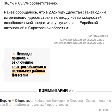
36,7% и 63,3% соответственно.
Ранее сообщалось, что в 2026 году Дагестан станет одним
из регионов-лидеров страны по вводу новых мощностей
возобновляемой энергетики, уступая лишь Еврейской
автономной и Саратовской областям.
Галина Летова
Опубликовано:
10.08.2026 12:10
Отредактировано:
10.08.2026 12:10
Непогода
привела к
отключению
электроснабжения в
нескольких районах
Дагестана
КОММЕНТАРИИ
0
Версия
//
Общество
//
Кабардино-Балкария и Северная Осетия попали в
топ-5 антирейтинга по детской преступности
2383