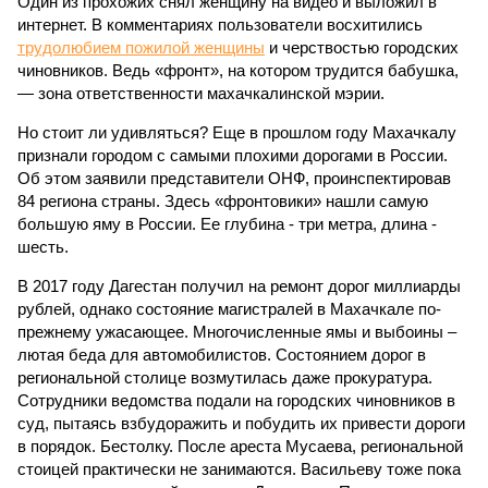
Один из прохожих снял женщину на видео и выложил в
интернет. В комментариях пользователи восхитились
трудолюбием пожилой женщины
и черствостью городских
чиновников. Ведь «фронт», на котором трудится бабушка,
— зона ответственности махачкалинской мэрии.
Но стоит ли удивляться? Еще в прошлом году Махачкалу
признали городом с самыми плохими дорогами в России.
Об этом заявили представители ОНФ, проинспектировав
84 региона страны. Здесь «фронтовики» нашли самую
большую яму в России. Ее глубина - три метра, длина -
шесть.
В 2017 году Дагестан получил на ремонт дорог миллиарды
рублей, однако состояние магистралей в Махачкале по-
прежнему ужасающее. Многочисленные ямы и выбоины –
лютая беда для автомобилистов. Состоянием дорог в
региональной столице возмутилась даже прокуратура.
Сотрудники ведомства подали на городских чиновников в
суд, пытаясь взбудоражить и побудить их привести дороги
в порядок. Бестолку. После ареста Мусаева, региональной
стоицей практически не занимаются. Васильеву тоже пока