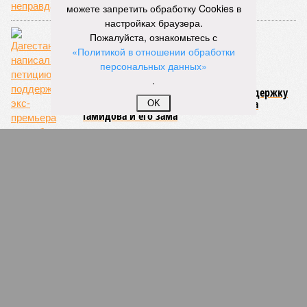
можете запретить обработку Cookies в
настройках браузера.
Пожалуйста, ознакомьтесь с
«Политикой в отношении обработки
персональных данных»
.
Дагестанцы написали петицию в поддержку
экс-премьера республики Абдусамада
OK
Гамидова и его зама
В Дагестане при ремонте музея Тахо-Годи
украли 28 миллионов рублей