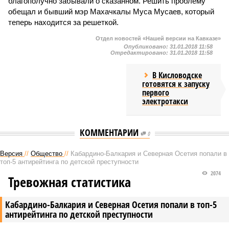
благополучно забывали о сказанном. Решить проблему
обещал и бывший мэр Махачкалы Муса Мусаев, который
теперь находится за решеткой.
Отдел новостей «Нашей версии на Кавказе»
Опубликовано:
31.01.2018 11:58
Отредактировано:
31.01.2018 11:58
В Кисловодске
готовятся к запуску
первого
электротакси
КОММЕНТАРИИ
0
Версия
//
Общество
//
Кабардино-Балкария и Северная Осетия попали в
топ-5 антирейтинга по детской преступности
2074
Тревожная статистика
Кабардино-Балкария и Северная Осетия попали в топ-5
антирейтинга по детской преступности