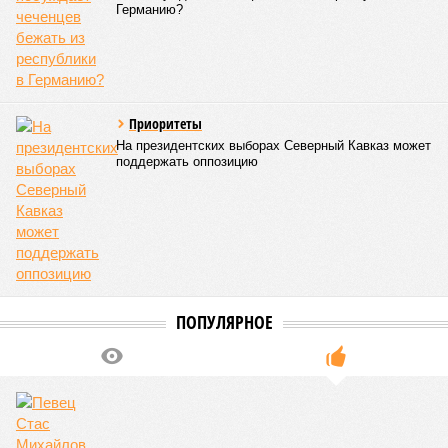
Почему в Дагестане выгодно быть псевдо-
инвалидом?
Из «рая» в «рай»
Что побуждает чеченцев бежать из республики в
Германию?
Приоритеты
На президентских выборах Северный Кавказ может
поддержать оппозицию