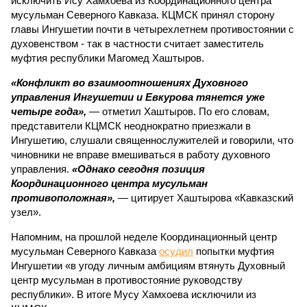
исключить Ису Хамхоева из Координационного центра
мусульман Северного Кавказа. КЦМСК принял сторону
главы Ингушетии почти в четырехлетнем противостоянии с
духовенством - так в частности считает заместитель
муфтия республики Магомед Хаштыров.
«Конфликт во взаимоотношениях Духовного
управления Ингушетии и Евкурова тянется уже
четыре года»,
— отметил Хаштыров. По его словам,
представители КЦМСК неоднократно приезжали в
Ингушетию, слушали священнослужителей и говорили, что
чиновники не вправе вмешиваться в работу духовного
управления.
«Однако сегодня позиция
Координационного центра мусульман
противоположная»,
— цитирует Хаштырова «Кавказский
узел».
Напомним, на прошлой неделе Координационный центр
мусульман Северного Кавказа
осудил
попытки муфтия
Ингушетии «в угоду личным амбициям втянуть Духовный
центр мусульман в противостояние руководству
республики». В итоге Мусу Хамхоева исключили из