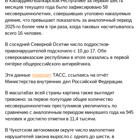
В Кабардино-Балкарской Республике за первые шесть
месяцев текущего года было зафиксировано 58
несовершеннолетних, совершивших уголовно наказуемые
деяния, что превышает показатель за аналогичный период
2025-го более чем в три раза, когда таковых насчитывалось
всего 16 человек.
В соседней Северной Осетии число подростков-
правонарушителей подскочило с 10 до 17. Обе
северокавказские республики в итоге оказались в первой
пятёрке общероссийского антирейтинга.
Эти данные
приводит
ТАСС, ссылаясь на отчёт
Министерства внутренних дел Российской Федерации.
В масштабах всей страны картина также выглядит
тревожно: за первое полугодие общее количество
несовершеннолетних преступников увеличилось по
сравнению с аналогичным периодом минувшего года на 945
человек и достигло отметки в 11,4 тысячи.
В Чукотском автономном округе число малолетних
нарушителей закона выросло с одного до шести, в