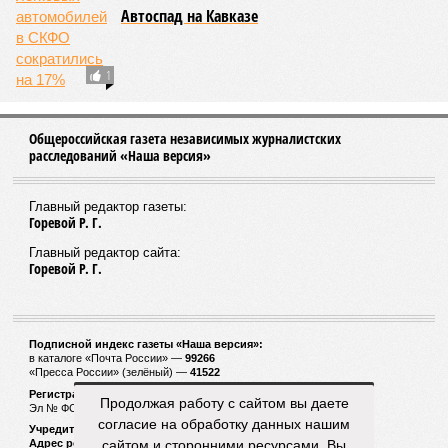
Автоспад на Кавказе
1
Общероссийская газета независимых журналистских
расследований «Наша версия»
Главный редактор газеты:
Горевой Р. Г.
Главный редактор сайта:
Горевой Р. Г.
Подписной индекс газеты «Наша версия»:
в каталоге «Почта России» —
99266
«Пресса России» (зелёный) —
41522
Регистрационный номер Роскомнадзора
Продолжая работу с сайтом вы даете
Эл № ФС77-53847 от 26.04.2013.
согласие на обработку данных нашим
Учредитель ООО «Версия»
сайтом и сторонними ресурсами. Вы
Адрес редакции:
123100, Россия, Москва, улица 1905 года, 7с1