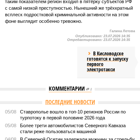
таким показателем регион входил в пятёрку субъектов РФ
с самой низкой преступностью. Нынешний же трёхкратный
всплеск подростковой криминальной активности на этом
фоне выглядит особенно тревожно.
Галина Летова
Опубликовано:
23.07.2026 14:35
Отредактировано:
23.07.2026 14:35
В Кисловодске
готовятся к запуску
первого
электротакси
КОММЕНТАРИИ
0
ПОСЛЕДНИЕ НОВОСТИ
05/08
Ставрополье вошло в топ-10 регионов России по
турпотоку в первой половине 2026 года
05/08
Более трети автомобилистов Северного Кавказа
стали реже пользоваться машиной
04/08
В Северной Осетии задержали мужчину за стрельбу