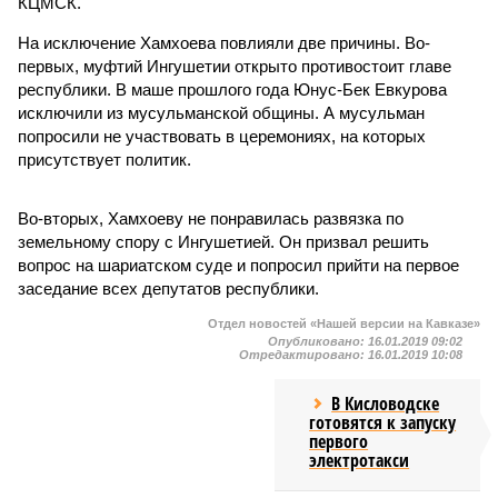
КЦМСК.
На исключение Хамхоева повлияли две причины. Во-
первых, муфтий Ингушетии открыто противостоит главе
республики. В маше прошлого года Юнус-Бек Евкурова
исключили из мусульманской общины. А мусульман
попросили не участвовать в церемониях, на которых
присутствует политик.
Во-вторых, Хамхоеву не понравилась развязка по
земельному спору с Ингушетией. Он призвал решить
вопрос на шариатском суде и попросил прийти на первое
заседание всех депутатов республики.
Отдел новостей «Нашей версии на Кавказе»
Опубликовано:
16.01.2019 09:02
Отредактировано:
16.01.2019 10:08
В Кисловодске
готовятся к запуску
первого
электротакси