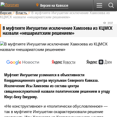
Версия на Кавказе
Версия
//
Власть
//
В муфтияте Ингушетии исключение Хамхоева из
КЦМСК назвали «нешариатским решением»
3137
В муфтияте Ингушетии исключение Хамхоева из КЦМСК
назвали «нешариатским решением»
Муфтият Ингушетии усомнился в объективности
Координационного центра мусульман Северного Кавказа.
Исключение Исы Хамхоева из состава центра
священнослужителей назвали политическим решением в угоду
Юнус-Беку Евкурову.
«Не конструктивное» и «политически обусловленное» —
так в муфтияте Ингушетии охарактеризовали решение