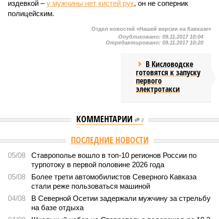
издевкой –
у мужчины нет кистей рук
, он не соперник
полицейским.
Отдел новостей «Нашей версии на Кавказе»
Опубликовано:
09.11.2017 10:04
Отредактировано:
09.11.2017 10:20
В Кисловодске
готовятся к запуску
первого
электротакси
КОММЕНТАРИИ
0
ПОСЛЕДНИЕ НОВОСТИ
05/08
Ставрополье вошло в топ-10 регионов России по
турпотоку в первой половине 2026 года
05/08
Более трети автомобилистов Северного Кавказа
стали реже пользоваться машиной
04/08
В Северной Осетии задержали мужчину за стрельбу
на базе отдыха