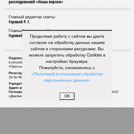
расследований «Наша версия»
Главный редактор газеты:
Горевой Р. Г.
Главный редактор сайта:
Горевой Р. Г.
Продолжая работу с сайтом вы даете
согласие на обработку данных нашим
сайтом и сторонними ресурсами. Вы
можете запретить обработку Cookies в
Подписной индекс газеты «Наша версия»:
настройках браузера.
в каталоге «Почта России» —
99266
Пожалуйста, ознакомьтесь с
«Пресса России» (зелёный) —
41522
«Политикой в отношении обработки
Регистрационный номер Роскомнадзора
Эл № ФС77-53847 от 26.04.2013.
персональных данных»
Учредитель ООО «Версия»
.
Адрес редакции:
123100, Россия, Москва, улица 1905 года, 7с1
Почтовый адрес редакции:
123022, Россия, Москва, а/я 29. для ООО
OK
«Диалан»
© «Версия»
18+
Все права защищены