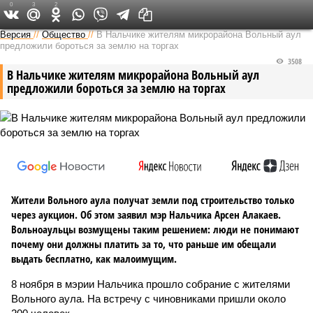
0
3
2
Версия на Кавказе
Версия
//
Общество
//
В Нальчике жителям микрорайона Вольный аул
предложили бороться за землю на торгах
3508
В Нальчике жителям микрорайона Вольный аул
предложили бороться за землю на торгах
Жители Вольного аула получат земли под строительство только
через аукцион. Об этом заявил мэр Нальчика Арсен Алакаев.
Вольноаульцы возмущены таким решением: люди не понимают
почему они должны платить за то, что раньше им обещали
выдать бесплатно, как малоимущим.
8 ноября в мэрии Нальчика прошло собрание с жителями
Вольного аула. На встречу с чиновниками пришли около