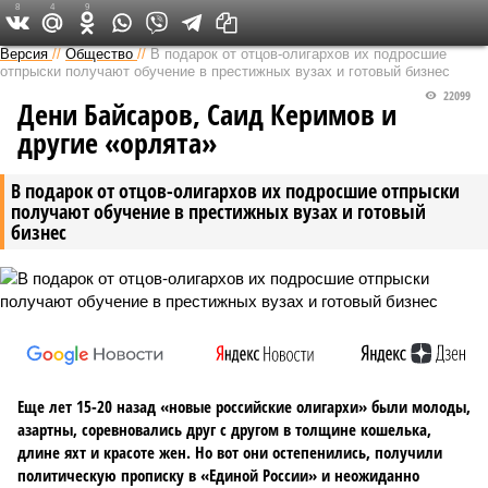
8
4
9
Версия на Кавказе
Версия
//
Общество
//
В подарок от отцов-олигархов их подросшие
отпрыски получают обучение в престижных вузах и готовый бизнес
22099
Дени Байсаров, Саид Керимов и
другие «орлята»
В подарок от отцов-олигархов их подросшие отпрыски
получают обучение в престижных вузах и готовый
бизнес
Еще лет 15-20 назад «новые российские олигархи» были молоды,
азартны, соревновались друг с другом в толщине кошелька,
длине яхт и красоте жен. Но вот они остепенились, получили
политическую прописку в «Единой России» и неожиданно