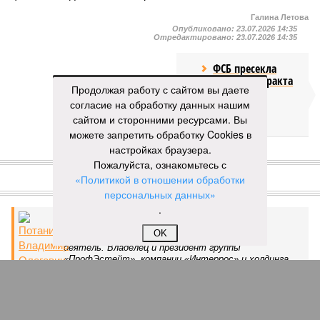
Галина Летова
Опубликовано:
23.07.2026 14:35
Отредактировано:
23.07.2026 14:35
ФСБ пресекла
подготовку теракта
Продолжая работу с сайтом вы даете
у здания
согласие на обработку данных нашим
прокуратуры
Пятигорска
сайтом и сторонними ресурсами. Вы
можете запретить обработку Cookies в
настройках браузера.
КОММЕНТАРИИ
Пожалуйста, ознакомьтесь с
0
«Политикой в отношении обработки
ДОСЬЕ
персональных данных»
.
Потанин Владимир Олегович
OK
Российский предприниматель, политический
деятель. Владелец и президент группы
«ПрофЭстейт», компании «Интеррос» и холдинга
«ПрофМедиа». Генеральный директор «Норильский
Никель».
Единая Россия