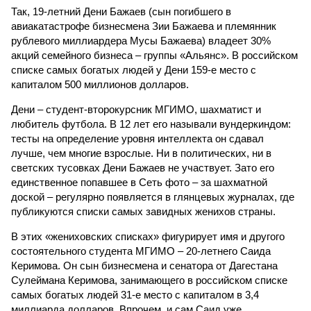
Так, 19-летний Дени Бажаев (сын погибшего в
авиакатастрофе бизнесмена Зии Бажаева и племянник
рублевого миллиардера Мусы Бажаева) владеет 30%
акций семейного бизнеса – группы «Альянс». В российском
списке самых богатых людей у Дени 159-е место с
капиталом 500 миллионов долларов.
Дени – студент-второкурсник МГИМО, шахматист и
любитель футбола. В 12 лет его называли вундеркиндом:
тесты на определение уровня интеллекта он сдавал
лучше, чем многие взрослые. Ни в политических, ни в
светских тусовках Дени Бажаев не участвует. Зато его
единственное попавшее в Сеть фото – за шахматной
доской – регулярно появляется в глянцевых журналах, где
публикуются списки самых завидных женихов страны.
В этих «жениховских списках» фигурирует имя и другого
состоятельного студента МГИМО – 20-летнего Саида
Керимова. Он сын бизнесмена и сенатора от Дагестана
Сулеймана Керимова, занимающего в российском списке
самых богатых людей 31-е место с капиталом в 3,4
миллиарда долларов. Впрочем, и сам Саид уже