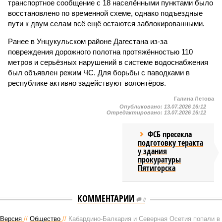
транспортное сообщение с 18 населёнными пунктами было
восстановлено по временной схеме, однако подъездные
пути к двум селам всё ещё остаются заблокированными.
Ранее в Унцукульском районе Дагестана из-за
повреждения дорожного полотна протяжённостью 110
метров и серьёзных нарушений в системе водоснабжения
был объявлен режим ЧС. Для борьбы с паводками в
республике активно задействуют волонтёров.
Галина Летова
Опубликовано:
13.07.2026 16:12
Отредактировано:
13.07.2026 16:12
ФСБ пресекла
подготовку теракта
у здания
прокуратуры
Пятигорска
КОММЕНТАРИИ
0
Версия
//
Общество
//
Кабардино-Балкария и Северная Осетия попали в