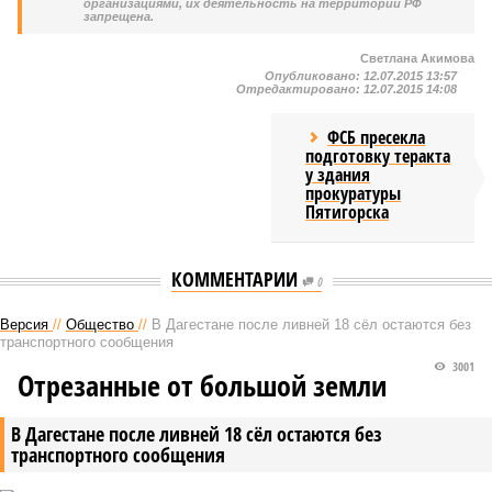
организациями, их деятельность на территории РФ
запрещена.
Светлана Акимова
Опубликовано:
12.07.2015 13:57
Отредактировано:
12.07.2015 14:08
ФСБ пресекла
подготовку теракта
у здания
прокуратуры
Пятигорска
КОММЕНТАРИИ
0
Версия
//
Общество
//
В Дагестане после ливней 18 сёл остаются без
транспортного сообщения
3001
Отрезанные от большой земли
В Дагестане после ливней 18 сёл остаются без
транспортного сообщения