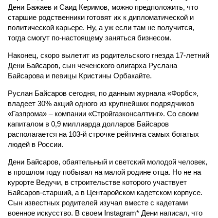
Дени Бажаев и Саид Керимов, можно предположить, что
старшие родственники готовят их к дипломатической и
политической карьере. Ну, а уж если там не получится,
тогда смогут по-настоящему заняться бизнесом.
Наконец, скоро вылетит из родительского гнезда 17-летний
Дени Байсаров, сын чеченского олигарха Руслана
Байсарова и певицы Кристины Орбакайте.
Руслан Байсаров сегодня, по данным журнала «Форбс»,
владеет 30% акций одного из крупнейших подрядчиков
«Газпрома» – компании «Стройгазконсалтинг». Со своим
капиталом в 0,9 миллиарда долларов Байсаров
располагается на 103-й строчке рейтинга самых богатых
людей в России.
Дени Байсаров, обаятельный и светский молодой человек,
в прошлом году побывал на малой родине отца. Но не на
курорте Ведучи, в строительстве которого участвует
Байсаров-старший, а в Центаройском кадетском корпусе.
Сын известных родителей изучал вместе с кадетами
военное искусство. В своем Instagram* Дени написал, что