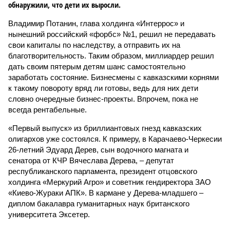
обнаружили, что дети их выросли.
Владимир Потанин, глава холдинга «Интеррос» и
нынешний российский «форбс» №1, решил не передавать
свои капиталы по наследству, а отправить их на
благотворительность. Таким образом, миллиардер решил
дать своим пятерым детям шанс самостоятельно
заработать состояние. Бизнесмены с кавказскими корнями
к такому повороту вряд ли готовы, ведь для них дети
словно очередные бизнес-проекты. Впрочем, пока не
всегда рентабельные.
«Первый выпуск» из бриллиантовых гнезд кавказских
олигархов уже состоялся. К примеру, в Карачаево-Черкесии
26-летний Эдуард Дерев, сын водочного магната и
сенатора от КЧР Вячеслава Дерева, – депутат
республиканского парламента, президент отцовского
холдинга «Меркурий Агро» и советник гендиректора ЗАО
«Киево-Жураки АПК». В кармане у Дерева-младшего –
диплом бакалавра гуманитарных наук британского
университета Эксетер.