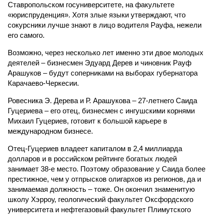
Ставропольском госуниверситете, на факультете
«юриспруденция». Хотя злые языки утверждают, что
сокурсники лучше знают в лицо водителя Рауфа, нежели
его самого.
Возможно, через несколько лет именно эти двое молодых
деятелей – бизнесмен Эдуард Дерев и чиновник Рауф
Арашуков – будут соперниками на выборах губернатора
Карачаево-Черкесии.
Ровесника Э. Дерева и Р. Арашукова – 27-летнего Саида
Гуцериева – его отец, бизнесмен с ингушскими корнями
Михаил Гуцериев, готовит к большой карьере в
международном бизнесе.
Отец-Гуцериев владеет капиталом в 2,4 миллиарда
долларов и в российском рейтинге богатых людей
занимает 38-е место. Поэтому образование у Саида более
престижное, чем у отпрысков олигархов из регионов, да и
занимаемая должность – тоже. Он окончил знаменитую
школу Хэрроу, геологический факультет Оксфордского
университета и нефтегазовый факультет Плимутского