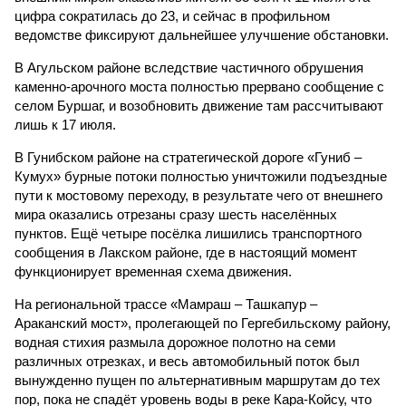
цифра сократилась до 23, и сейчас в профильном
ведомстве фиксируют дальнейшее улучшение обстановки.
В Агульском районе вследствие частичного обрушения
каменно-арочного моста полностью прервано сообщение с
селом Буршаг, и возобновить движение там рассчитывают
лишь к 17 июля.
В Гунибском районе на стратегической дороге «Гуниб –
Кумух» бурные потоки полностью уничтожили подъездные
пути к мостовому переходу, в результате чего от внешнего
мира оказались отрезаны сразу шесть населённых
пунктов. Ещё четыре посёлка лишились транспортного
сообщения в Лакском районе, где в настоящий момент
функционирует временная схема движения.
На региональной трассе «Мамраш – Ташкапур –
Араканский мост», пролегающей по Гергебильскому району,
водная стихия размыла дорожное полотно на семи
различных отрезках, и весь автомобильный поток был
вынужденно пущен по альтернативным маршрутам до тех
пор, пока не спадёт уровень воды в реке Кара-Койсу, что