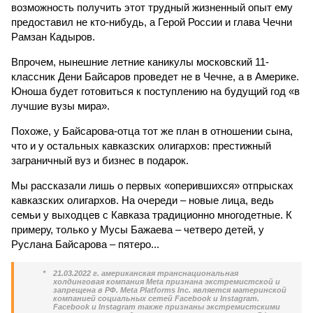
возможность получить этот трудный жизненный опыт ему
предоставил не кто-нибудь, а Герой России и глава Чечни
Рамзан Кадыров.
Впрочем, нынешние летние каникулы московский 11-
классник Дени Байсаров проведет не в Чечне, а в Америке.
Юноша будет готовиться к поступлению на будущий год «в
лучшие вузы мира».
Похоже, у Байсарова-отца тот же план в отношении сына,
что и у остальных кавказских олигархов: престижный
заграничный вуз и бизнес в подарок.
Мы рассказали лишь о первых «оперившихся» отпрысках
кавказских олигархов. На очереди – новые лица, ведь
семьи у выходцев с Кавказа традиционно многодетные. К
примеру, только у Мусы Бажаева – четверо детей, у
Руслана Байсарова – пятеро...
*
21.03.2022 г. американская транснациональная
холдинговая компания Meta признана экстремистской и
запрещена в РФ. Meta Platforms Inc. является материнской
компанией социальных сетей Facebook и Instagram.
Facebook и Instagram также признаны экстремистскими