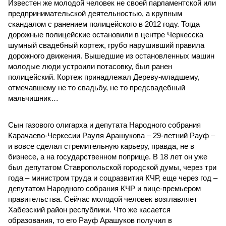
Известен же молодой человек не своей парламентской или
предпринимательской деятельностью, а крупным
скандалом с ранением полицейского в 2012 году. Тогда
дорожные полицейские остановили в центре Черкесска
шумный свадебный кортеж, грубо нарушивший правила
дорожного движения. Вышедшие из остановленных машин
молодые люди устроили потасовку, был ранен
полицейский. Кортеж принадлежал Дереву-младшему,
отмечавшему не то свадьбу, не то предсвадебный
мальчишник…
Сын газового олигарха и депутата Народного собрания
Карачаево-Черкесии Рауля Арашукова – 29-летний Рауф –
и вовсе сделал стремительную карьеру, правда, не в
бизнесе, а на государственном поприще. В 18 лет он уже
был депутатом Ставропольской городской думы, через три
года – министром труда и соцразвития КЧР, еще через год –
депутатом Народного собрания КЧР и вице-премьером
правительства. Сейчас молодой человек возглавляет
Хабезский район республики. Что же касается
образования, то его Рауф Арашуков получил в