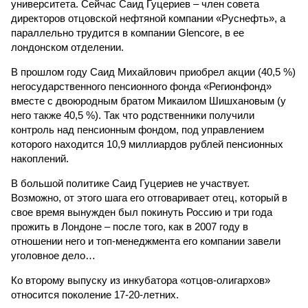
университета. Сейчас Саид Гуцериев – член совета
директоров отцовской нефтяной компании «Руснефть», а
параллельно трудится в компании Glencore, в ее
лондонском отделении.
В прошлом году Саид Михайлович приобрел акции (40,5 %)
негосударственного пенсионного фонда «Регионфонд»
вместе с двоюродным братом Микаилом Шишхановым (у
него также 40,5 %). Так что родственники получили
контроль над пенсионным фондом, под управлением
которого находится 10,9 миллиардов рублей пенсионных
накоплений.
В большой политике Саид Гуцериев не участвует.
Возможно, от этого шага его отговаривает отец, который в
свое время вынужден был покинуть Россию и три года
прожить в Лондоне – после того, как в 2007 году в
отношении него и топ-менеджмента его компании завели
уголовное дело…
Ко второму выпуску из инкубатора «отцов-олигархов»
относится поколение 17-20-летних.