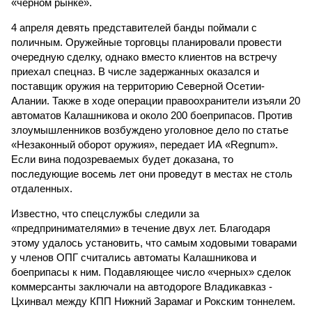
«черном рынке».
4 апреля девять представителей банды поймали с
поличным. Оружейные торговцы планировали провести
очередную сделку, однако вместо клиентов на встречу
приехал спецназ. В числе задержанных оказался и
поставщик оружия на территорию Северной Осетии-
Алании. Также в ходе операции правоохранители изъяли 20
автоматов Калашникова и около 200 боеприпасов. Против
злоумышленников возбуждено уголовное дело по статье
«Незаконный оборот оружия», передает ИА «Regnum».
Если вина подозреваемых будет доказана, то
последующие восемь лет они проведут в местах не столь
отдаленных.
Известно, что спецслужбы следили за
«предпринимателями» в течение двух лет. Благодаря
этому удалось установить, что самым ходовыми товарами
у членов ОПГ считались автоматы Калашникова и
боеприпасы к ним. Подавляющее число «черных» сделок
коммерсанты заключали на автодороге Владикавказ -
Цхинвал между КПП Нижний Зарамаг и Рокским тоннелем.