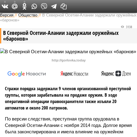
0
0
0
Версия на Кавказе
Версия
//
Общество
//
В Северной Осетии-Алании задержали оружейных
«баронов»
3138
В Северной Осетии-Алании задержали оружейных
«баронов»
http://gorlovka.today
Стражи порядка задержали 9 членов организованной преступной
группы, которая зарабатывала на продаже оружия. В ходе
оперативной операции правоохранители также изъяли 20
автоматов и около 200 патронов.
По версии следствия, преступная группа орудовала в
Северной Осетии-Алании с ноября 2014 года. Долгое время
была законспирирована и имела влияние на оружейном