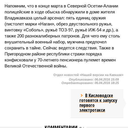
Напомним, что в конце марта в Северной Осетии-Алании
полицейские в ходе обыска обнаружили в доме жителя
Владикавказа целый арсенал: пять единиц оружия
(пистолет марки «Наган», обрез двуствольного ружья,
винтовку «Соболь», ружьё ТОЗ-97, ружьё ИЖ-54 и др.), а
также 200 разнокалиберных патронов. Для чего ему столь
внушительный военный набор, мужчина предпочел
сохранить в тайне. Сейчас ведется следствия. Также в
Пригородном районе республики стражи порядка
конфисковали у 70-летнего пенсионера пулемет времен
Великой Отечественной войны.
Отдел новостей «Нашей версии на Кавказе»
Опубликовано:
06.04.2016 15:09
Отредактировано:
06.04.2016 18:25
В Кисловодске
готовятся к запуску
первого
электротакси
КОММЕНТАРИИ