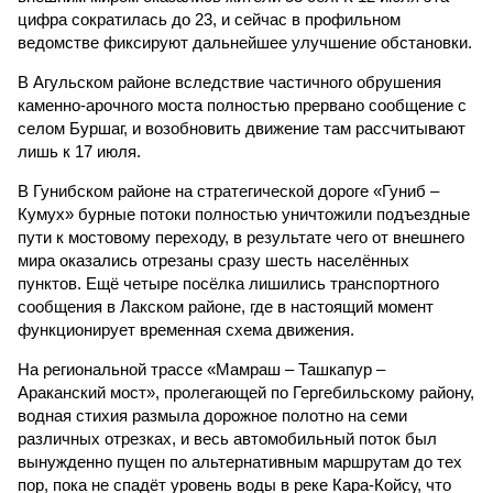
цифра сократилась до 23, и сейчас в профильном
ведомстве фиксируют дальнейшее улучшение обстановки.
В Агульском районе вследствие частичного обрушения
каменно-арочного моста полностью прервано сообщение с
селом Буршаг, и возобновить движение там рассчитывают
лишь к 17 июля.
В Гунибском районе на стратегической дороге «Гуниб –
Кумух» бурные потоки полностью уничтожили подъездные
пути к мостовому переходу, в результате чего от внешнего
мира оказались отрезаны сразу шесть населённых
пунктов. Ещё четыре посёлка лишились транспортного
сообщения в Лакском районе, где в настоящий момент
функционирует временная схема движения.
На региональной трассе «Мамраш – Ташкапур –
Араканский мост», пролегающей по Гергебильскому району,
водная стихия размыла дорожное полотно на семи
различных отрезках, и весь автомобильный поток был
вынужденно пущен по альтернативным маршрутам до тех
пор, пока не спадёт уровень воды в реке Кара-Койсу, что