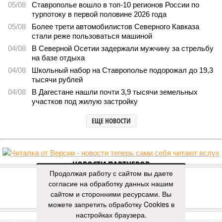
05/08
Ставрополье вошло в топ-10 регионов России по
турпотоку в первой половине 2026 года
05/08
Более трети автомобилистов Северного Кавказа
стали реже пользоваться машиной
04/08
В Северной Осетии задержали мужчину за стрельбу
на базе отдыха
04/08
Школьный набор на Ставрополье подорожал до 19,3
тысячи рублей
04/08
В Дагестане нашли почти 3,9 тысячи земельных
участков под жилую застройку
ЕЩЕ НОВОСТИ
НОВОСТИ ПАРТНЕРОВ
Продолжая работу с сайтом вы даете
согласие на обработку данных нашим
Новости smi2.ru
сайтом и сторонними ресурсами. Вы
можете запретить обработку Cookies в
ЕЩЕ ИЗ РАЗДЕЛА «ОБЩЕСТВО»
настройках браузера.