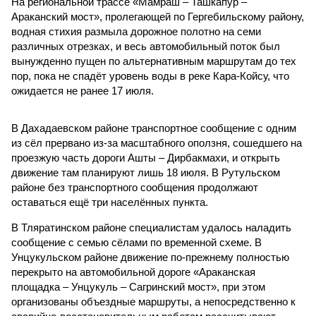
На региональной трассе «Мамраш – Ташкапур –
Араканский мост», пролегающей по Гергебильскому району,
водная стихия размыла дорожное полотно на семи
различных отрезках, и весь автомобильный поток был
вынужденно пущен по альтернативным маршрутам до тех
пор, пока не спадёт уровень воды в реке Кара-Койсу, что
ожидается не ранее 17 июля.
В Дахадаевском районе транспортное сообщение с одним
из сёл прервано из-за масштабного оползня, сошедшего на
проезжую часть дороги Ашты – Дирбакмахи, и открыть
движение там планируют лишь 18 июля. В Рутульском
районе без транспортного сообщения продолжают
оставаться ещё три населённых пункта.
В Тляратинском районе специалистам удалось наладить
сообщение с семью сёлами по временной схеме. В
Унцукульском районе движение по-прежнему полностью
перекрыто на автомобильной дороге «Араканская
площадка – Унцукуль – Сагринский мост», при этом
организованы объездные маршруты, а непосредственно к