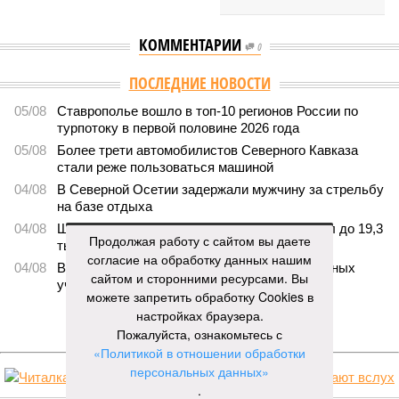
КОММЕНТАРИИ
0
ПОСЛЕДНИЕ НОВОСТИ
05/08
Ставрополье вошло в топ-10 регионов России по
турпотоку в первой половине 2026 года
05/08
Более трети автомобилистов Северного Кавказа
стали реже пользоваться машиной
04/08
В Северной Осетии задержали мужчину за стрельбу
на базе отдыха
04/08
Школьный набор на Ставрополье подорожал до 19,3
Продолжая работу с сайтом вы даете
тысячи рублей
согласие на обработку данных нашим
04/08
В Дагестане нашли почти 3,9 тысячи земельных
сайтом и сторонними ресурсами. Вы
участков под жилую застройку
можете запретить обработку Cookies в
настройках браузера.
ЕЩЕ НОВОСТИ
Пожалуйста, ознакомьтесь с
«Политикой в отношении обработки
персональных данных»
.
НОВОСТИ ПАРТНЕРОВ