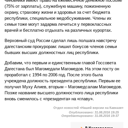
чиновники имеют право на ежемесячное денежное пособие
(75% от зарплаты), служебную машину, пожизненную
охрану, страховку жизни и здоровья за счет бюджета
республики, специальное медобсуживание. Члены их
семьи тоже могут задарма лечиться у первоклассных
врачей и бесплатно отдыхать на различных курортах.
Верховный суд России сделал лишь полшага навстречу
дагестанским прокурорам: лишил бонусов членов семьи
бывших высших должностных лиц республики.
Добавим, что первым и единственным главой Госсовета
Дагестана был Магомедали Магомедов. На этом посту он
проработал с 1994 по 2006 год. После этого была
учреждена должность президента республики. Первым ее
получил Муху Алиев, вторым – Магомедсалам Магомедов.
Позже название высшего должностного лица республики
вновь сменилось с «президента» на «главу».
Отдел новостей «Нашей версии на Кавказе»
Опубликовано:
31.08.2016 19:25
Отредактировано:
31.08.2016 19:37