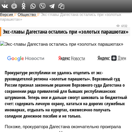
3
1
3
Версия на Кавказе
Версия
//
Общество
//
Экс-главы Дагестана остались при «золотых
парашютах»
6132
Экс-главы Дагестана остались при «золотых парашютах»
Прокуратуре республики не удалось отцепить от экс-
руководителей региона «золотые парашюты». Верховный суд
России признал законным решение Верховного суда Дагестана о
сохранении ряда привилегий для бывших республиканских
штурманов. Теперь они и дальше смогут шиковать за бюджетный
счет: содержать личную охрану, кататься на дорогих служебных
иномарках, отдыхать на курортах, ежемесячно получать
солидное денежное пособие и не только.
Похоже, прокуратора Дагестана окончательно проиграла