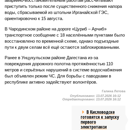
аварийно-восстановительным работам рассчитывают
приступить только после существенного снижения напора
воды, сбрасываемой из штольни Ирганайской ГЭС,
ориентировочно к 15 августа.
В Чародинском районе на дороге «Цуриб – Арчиб»
транспортное сообщение с 18 населёнными пунктами было
восстановлено по временной схеме, однако подъездные
пути к двум селам всё ещё остаются заблокированными.
Ранее в Унцукульском районе Дагестана из-за
повреждения дорожного полотна протяжённостью 110
метров и серьёзных нарушений в системе водоснабжения
был объявлен режим ЧС. Для борьбы с паводками в
республике активно задействуют волонтёров.
Галина Летова
Опубликовано:
13.07.2026 16:12
Отредактировано:
13.07.2026 16:12
В Кисловодске
готовятся к запуску
первого
электротакси