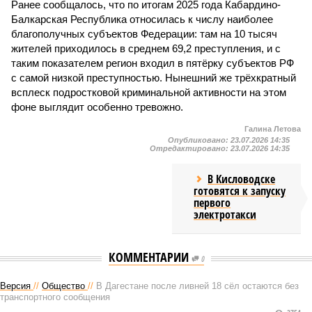
Ранее сообщалось, что по итогам 2025 года Кабардино-
Балкарская Республика относилась к числу наиболее
благополучных субъектов Федерации: там на 10 тысяч
жителей приходилось в среднем 69,2 преступления, и с
таким показателем регион входил в пятёрку субъектов РФ
с самой низкой преступностью. Нынешний же трёхкратный
всплеск подростковой криминальной активности на этом
фоне выглядит особенно тревожно.
Галина Летова
Опубликовано:
23.07.2026 14:35
Отредактировано:
23.07.2026 14:35
В Кисловодске
готовятся к запуску
первого
электротакси
КОММЕНТАРИИ
0
Версия
//
Общество
//
В Дагестане после ливней 18 сёл остаются без
транспортного сообщения