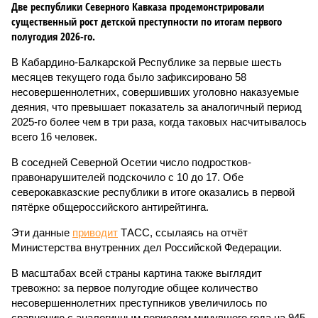
Две республики Северного Кавказа продемонстрировали
существенный рост детской преступности по итогам первого
полугодия 2026-го.
В Кабардино-Балкарской Республике за первые шесть
месяцев текущего года было зафиксировано 58
несовершеннолетних, совершивших уголовно наказуемые
деяния, что превышает показатель за аналогичный период
2025-го более чем в три раза, когда таковых насчитывалось
всего 16 человек.
В соседней Северной Осетии число подростков-
правонарушителей подскочило с 10 до 17. Обе
северокавказские республики в итоге оказались в первой
пятёрке общероссийского антирейтинга.
Эти данные
приводит
ТАСС, ссылаясь на отчёт
Министерства внутренних дел Российской Федерации.
В масштабах всей страны картина также выглядит
тревожно: за первое полугодие общее количество
несовершеннолетних преступников увеличилось по
сравнению с аналогичным периодом минувшего года на 945