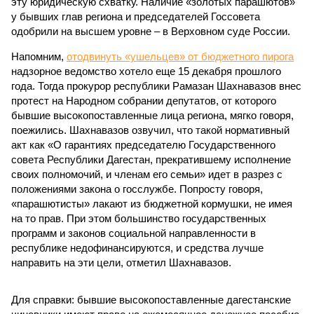
эту юридическую схватку. Наличие «золотых парашютов»
у бывших глав региона и председателей Госсовета
одобрили на высшем уровне – в Верховном суде России.
Напомним,
отодвинуть «ушельцев» от бюджетного пирога
надзорное ведомство хотело еще 15 декабря прошлого
года. Тогда прокурор республики Рамазан Шахнавазов внес
протест на Народном собрании депутатов, от которого
бывшие высокопоставленные лица региона, мягко говоря,
поежились. Шахнавазов озвучил, что такой нормативный
акт как «О гарантиях председателю Государственного
совета Республики Дагестан, прекратившему исполнение
своих полномочий, и членам его семьи» идет в разрез с
положениями закона о госслужбе. Попросту говоря,
«парашютисты» лакают из бюджетной кормушки, не имея
на то прав. При этом большинство государственных
программ и законов социальной направленности в
республике недофинансируются, и средства лучше
направить на эти цели, отметил Шахнавазов.
Для справки: бывшие высокопоставленные дагестанские