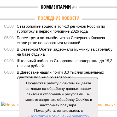
КОММЕНТАРИИ
0
ПОСЛЕДНИЕ НОВОСТИ
05/08
Ставрополье вошло в топ-10 регионов России по
турпотоку в первой половине 2026 года
05/08
Более трети автомобилистов Северного Кавказа
стали реже пользоваться машиной
04/08
В Северной Осетии задержали мужчину за стрельбу
на базе отдыха
04/08
Школьный набор на Ставрополье подорожал до 19,3
тысячи рублей
04/08
В Дагестане нашли почти 3,9 тысячи земельных
участков под жилую застройку
Продолжая работу с сайтом вы даете
ЕЩЕ НОВОСТИ
согласие на обработку данных нашим
сайтом и сторонними ресурсами. Вы
можете запретить обработку Cookies в
настройках браузера.
НОВОСТИ ПАРТНЕРОВ
Пожалуйста, ознакомьтесь с
«Политикой в отношении обработки