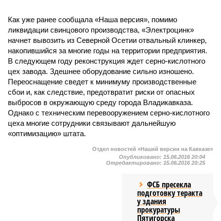
Как уже ранее сообщала «Наша версия», помимо
ликвидации свинцового производства, «Электроцинк»
начнет вывозить из Северной Осетии отвальный клинкер,
накопившийся за многие годы на территории предприятия.
В следующем году реконструкция ждет серно-кислотного
цех завода. Здешнее оборудование сильно изношено.
Переоснащение сведет к минимуму производственные
сбои и, как следствие, предотвратит риски от опасных
выбросов в окружающую среду города Владикавказа.
Однако с техническим перевооружением серно-кислотного
цеха многие сотрудники связывают дальнейшую
«оптимизацию» штата.
Отдел новостей «Нашей версии на Кавказе»
Опубликовано:
15.06.2016 20:04
Отредактировано:
15.06.2016 20:25
ФСБ пресекла
подготовку теракта
у здания
прокуратуры
Пятигорска