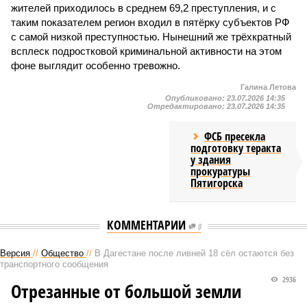
жителей приходилось в среднем 69,2 преступления, и с
таким показателем регион входил в пятёрку субъектов РФ
с самой низкой преступностью. Нынешний же трёхкратный
всплеск подростковой криминальной активности на этом
фоне выглядит особенно тревожно.
Галина Летова
Опубликовано:
23.07.2026 14:35
Отредактировано:
23.07.2026 14:35
ФСБ пресекла
подготовку теракта
у здания
прокуратуры
Пятигорска
КОММЕНТАРИИ
0
Версия
//
Общество
//
В Дагестане после ливней 18 сёл остаются без
транспортного сообщения
2936
Отрезанные от большой земли