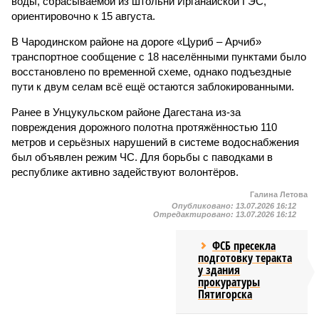
воды, сбрасываемой из штольни Ирганайской ГЭС,
ориентировочно к 15 августа.
В Чародинском районе на дороге «Цуриб – Арчиб»
транспортное сообщение с 18 населёнными пунктами было
восстановлено по временной схеме, однако подъездные
пути к двум селам всё ещё остаются заблокированными.
Ранее в Унцукульском районе Дагестана из-за
повреждения дорожного полотна протяжённостью 110
метров и серьёзных нарушений в системе водоснабжения
был объявлен режим ЧС. Для борьбы с паводками в
республике активно задействуют волонтёров.
Галина Летова
Опубликовано:
13.07.2026 16:12
Отредактировано:
13.07.2026 16:12
ФСБ пресекла
подготовку теракта
у здания
прокуратуры
Пятигорска