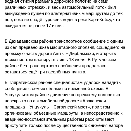
водная стихия размыла дорожное полотно на семи
различных отрезках, и весь автомобильный поток был
вынужденно пущен по альтернативным маршрутам до тех
пор, пока не спадёт уровень воды в реке Кара-Койсу, что
ожидается не ранее 17 июля.
В Дахадаевском районе транспортное сообщение с одним
из сёл прервано из-за масштабного оползня, сошедшего на
проезжую часть дороги Ашты – Дирбакмахи, и открыть
движение там планируют лишь 18 июля. В Рутульском
районе без транспортного сообщения продолжают
оставаться ещё три населённых пункта.
В Тляратинском районе специалистам удалось наладить
сообщение с семью сёлами по временной схеме. В
Унцукульском районе движение по-прежнему полностью
перекрыто на автомобильной дороге «Араканская
площадка – Унцукуль – Сагринский мост», при этом
организованы объездные маршруты, а непосредственно к
аварийно-восстановительным работам рассчитывают
приступить только после существенного снижения напора