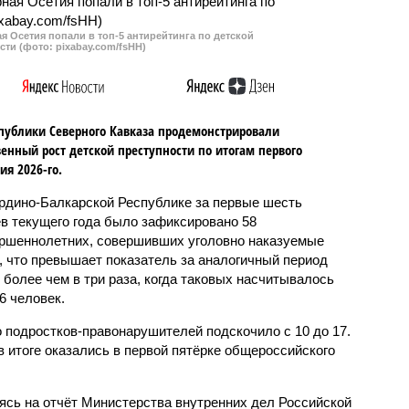
 Осетия попали в топ-5 антирейтинга по детской
сти (фото: pixabay.com/fsHH)
публики Северного Кавказа продемонстрировали
енный рост детской преступности по итогам первого
ия 2026-го.
рдино-Балкарской Республике за первые шесть
в текущего года было зафиксировано 58
ршеннолетних, совершивших уголовно наказуемые
, что превышает показатель за аналогичный период
о более чем в три раза, когда таковых насчитывалось
6 человек.
 подростков-правонарушителей подскочило с 10 до 17.
 итоге оказались в первой пятёрке общероссийского
сь на отчёт Министерства внутренних дел Российской