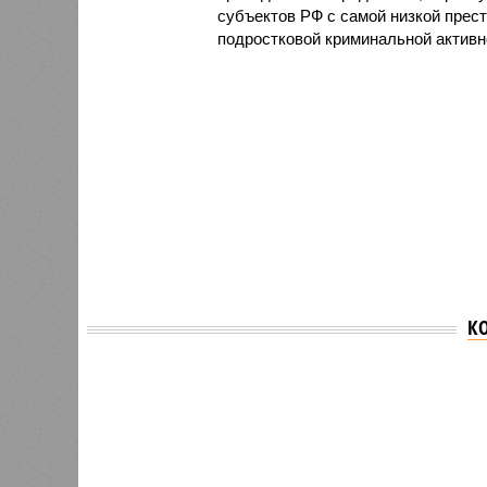
субъектов РФ с самой низкой прес
подростковой криминальной активн
К
Версия
//
Общество
//
В Дагестане после ливней 18 сёл ос
Отрезанные от большой земли
В Дагестане после ливней 18 сёл остаются без 