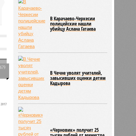
В Карачаево-Черкесии
полицейские нашли
убийцу Аслана Гатаева
4679
В Чечне уволят учителей,
0
завысивших оценки детям
Кадырова
о
2017
«Черновик» получит 25
тысяч рублей от министра