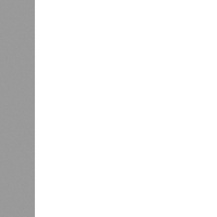
В Дагестане после ливней 18 
Министерство транспорта 
В РАЗДЕЛЕ
Министе
1
актуаль
Регионы СКФО оказались в
ливней,
хвосте рейтинга доступности
0
жилья
Соглас
служба
17 ран
0
Дагестан попал в топ-10
18 нас
регионов-лидеров по числу
блокад
регистраций заведений общепита
Напомн
нанесл
результате чего на пике разгула с
сёл. К 12 июля эта цифра сократил