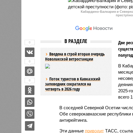
Кабардино-Балкария и Северная
преступно
В РАЗДЕЛЕ
Две рес
0
существ
Введена в строй вторая очередь
полугод
Новолакской ветростанции
0
В Каба
месяце
несове
Поток туристов в Кавказский
0
заповедник сократился на
деяния
четверть в 2026 году
2025-г
всего 1
В соседней Северной Осетии число
Обе северокавказские республики в
антирейтинга.
Эти данные
приводит
ТАСС, ссылая