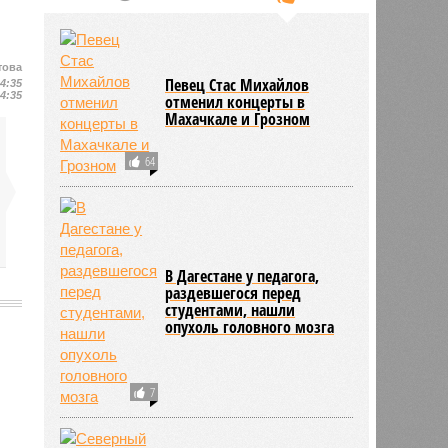
това
Певец Стас Михайлов
14:35
14:35
отменил концерты в
Махачкале и Грозном
64
В Дагестане у педагога,
раздевшегося перед
студентами, нашли
опухоль головного мозга
2696
7