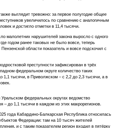
также выглядит тревожно: за первое полугодие общее
еступников увеличилось по сравнению с аналогичным
овек и достигло отметки в 11,4 тысячи.
сло малолетних нарушителей закона выросло с одного
 где годом ранее таковых не было вовсе, теперь
 Пензенской области показатель и вовсе подскочил с
одростковой преступности зафиксирован в трёх
падном федеральном округе количество таких
1,1 тысячи, в Приволжском – с 2,2 до 2,3 тысячи, а в
овек.
и Уральском федеральных округах ведомство
 – до 1,1 тысячи в каждом из этих макрорегионов.
2025 года Кабардино-Балкарская Республика относилась
убъектов Федерации: там на 10 тысяч жителей
пления, и с таким показателем регион входил в пятёрку