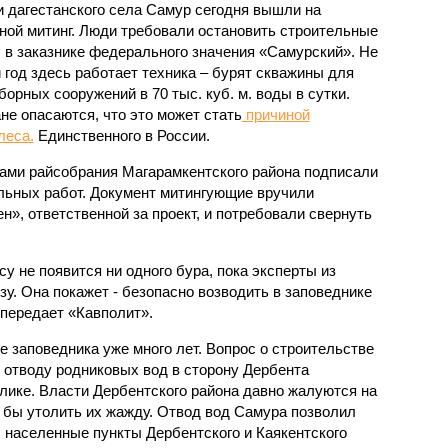
 дагестанского села Самур сегодня вышли на
ной митинг. Люди требовали остановить строительные
 в заказнике федерального значения «Самурский». Не
 год здесь работает техника – бурят скважины для
борных сооружений в 70 тыс. куб. м. воды в сутки.
не опасаются, что это может стать
причиной
леса.
Единственного в России.
ами райсобрания Магарамкентского района подписали
льных работ. Документ митингующие вручили
», ответственной за проект, и потребовали свернуть
у не появится ни одного бура, пока эксперты из
у. Она покажет - безопасно возводить в заповеднике
 передает «Кавполит».
 заповедника уже много лет. Вопрос о строительстве
 отводу родниковых вод в сторону Дербента
лике. Власти Дербентского района давно жалуются на
г бы утолить их жажду. Отвод вод Самура позволил
 населенные пункты Дербентского и Каякентского