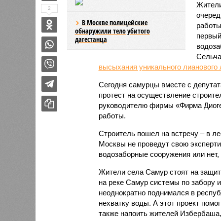
Жители
2
очеред
В Москве полицейские
работы
обнаружили тело убитого
первый
дагестанца
водоза
Сельча
высыхания уникального лианового 
Сегодня самурцы вместе с депутат
протест на осуществление строите
руководителю фирмы «Фирма Диоген
работы.
Строитель пошел на встречу – в лес
Москвы не проведут свою экспертиз
водозаборные сооружения или нет,
Жители села Самур стоят на защите
на реке Самур системы по забору и
неоднократно поднимался в респуб
нехватку воды. А этот проект помо
также напоить жителей Избербаша,