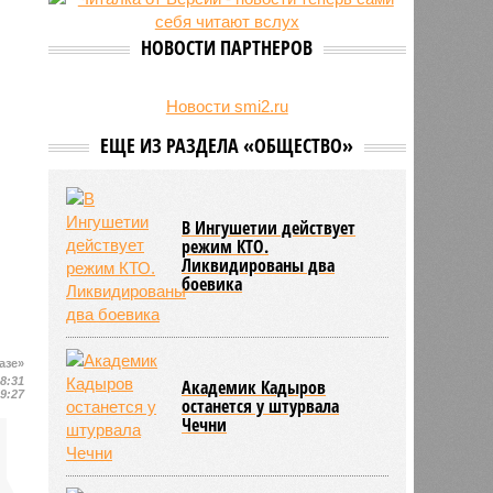
на Северном Кавказе в августе
28/07
Кисловодский пляж стал первым
НОВОСТИ ПАРТНЕРОВ
на Ставрополье обладателем
«синего флага»
27/07
Республики СКФО замкнули
Новости smi2.ru
рейтинг регионов России по
ЕЩЕ ИЗ РАЗДЕЛА «ОБЩЕСТВО»
обороту розничной торговли
В Ингушетии действует
режим КТО.
Ликвидированы два
боевика
азе»
18:31
Академик Кадыров
19:27
останется у штурвала
Чечни