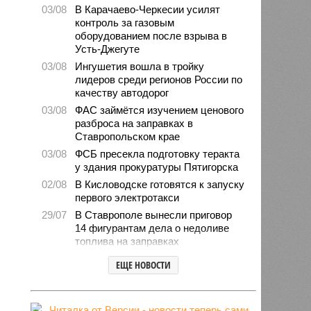
03/08
В Карачаево-Черкесии усилят
контроль за газовым
оборудованием после взрыва в
Усть-Джегуте
03/08
Ингушетия вошла в тройку
лидеров среди регионов России по
качеству автодорог
03/08
ФАС займётся изучением ценового
разброса на заправках в
Ставропольском крае
03/08
ФСБ пресекла подготовку теракта
у здания прокуратуры Пятигорска
02/08
В Кисловодске готовятся к запуску
первого электротакси
29/07
В Ставрополе вынесли приговор
14 фигурантам дела о недоливе
топлива на заправках
28/07
Продажи подержанных авто в
ЕЩЕ НОВОСТИ
СКФО сократились в 2026 году
28/07
Авиалесоохрана предупредила о
повышенной пожарной опасности