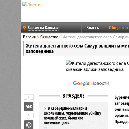
Власть
Общество
Версия на Кавказе
Версия
//
Общество
//
Жители дагестанского села Самур вы
Жители дагестанского села Самур вышли на ми
заповедника
В РАЗДЕЛЕ
Бурение
0
заповед
В Кабардино-Балкарии
они выш
школьницы, укрывавшие убийцу
организ
0
полицейских, были его
Правда,
племянницами