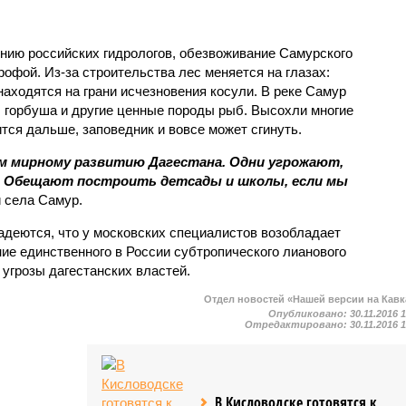
нению российских гидрологов, обезвоживание Самурского
рофой. Из-за строительства лес меняется на глазах:
находятся на грани исчезновения косули. В реке Самур
а, горбуша и другие ценные породы рыб. Высохли многие
тся дальше, заповедник и вовсе может сгинуть.
м мирному развитию Дагестана. Одни угрожают,
. Обещают построить детсады и школы, если мы
 села Самур.
адеются, что у московских специалистов возобладает
ние единственного в России субтропического лианового
 угрозы дагестанских властей.
Отдел новостей «Нашей версии на Кавк
Опубликовано:
30.11.2016 
Отредактировано:
30.11.2016 
В Кисловодске готовятся к