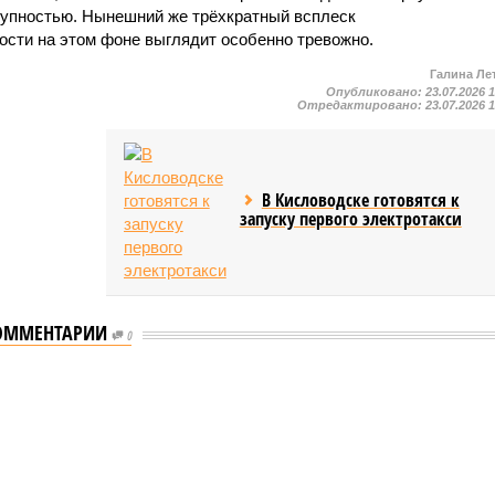
тупностью. Нынешний же трёхкратный всплеск
ости на этом фоне выглядит особенно тревожно.
Галина Ле
Опубликовано:
23.07.2026 
Отредактировано:
23.07.2026 
В Кисловодске готовятся к
запуску первого электротакси
ОММЕНТАРИИ
0
таются без транспортного сообщения
транспортного сообщения