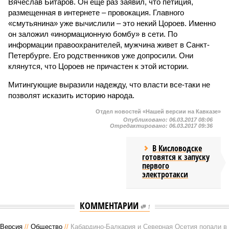
Вячеслав Битаров. Он еще раз заявил, что петиция,
размещенная в интернете – провокация. Главного
«смутьянина» уже вычислили – это некий Цороев. Именно
он заложил «инормационную бомбу» в сети. По
информации правоохранителей, мужчина живет в Санкт-
Петербурге. Его родственников уже допросили. Они
клянутся, что Цороев не причастен к этой истории.
Митингующие выразили надежду, что власти все-таки не
позволят исказить историю народа.
Отдел новостей «Нашей версии на Кавказе»
Опубликовано:
06.03.2017 08:06
Отредактировано:
06.03.2017 09:36
В Кисловодске
готовятся к запуску
первого
электротакси
КОММЕНТАРИИ
1
Версия
//
Общество
//
Кабардино-Балкария и Северная Осетия попали в