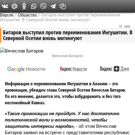
1
0
0
Версия на Кавказе
Версия
//
Общество
//
Битаров выступил против переименования
Ингушетии. В Северной Осетии вновь митингуют
4880
Битаров выступил против переименования Ингушетии. В
Северной Осетии вновь митингуют
Вячеслав Битаров
Информация о переименовании Ингушетии в Аланию – это
провокация, убежден глава Северной Осетии Вячеслав Битаров.
По его мнению, делается это, чтобы взбудоражить и без того
неспокойный Кавказ.
«Такие провокации не пройдут. У нас достаточно
политической воли и возможностей, чтобы
защитить интересы народа»,
- об этом Вячеслав
Битаров заявил на встрече с представителями республики: