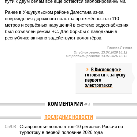
пути к двум селам всё ещё остаются заблокированными.
Ранее в Унцукульском районе Дагестана из-за
повреждения дорожного полотна протяжённостью 110
метров и серьёзных нарушений в системе водоснабжения
был объявлен режим ЧС. Для борьбы с паводками в
республике активно задействуют волонтёров.
Галина Летова
Опубликовано:
13.07.2026 16:12
Отредактировано:
13.07.2026 16:12
В Кисловодске
готовятся к запуску
первого
электротакси
КОММЕНТАРИИ
0
ПОСЛЕДНИЕ НОВОСТИ
05/08
Ставрополье вошло в топ-10 регионов России по
турпотоку в первой половине 2026 года