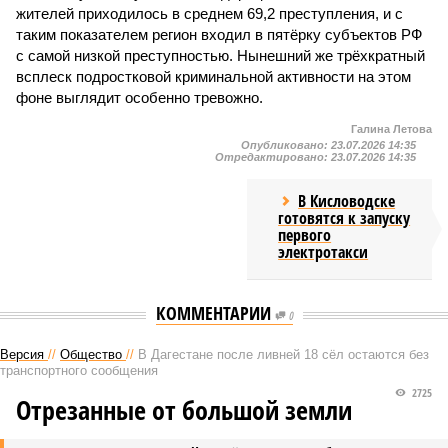
жителей приходилось в среднем 69,2 преступления, и с
таким показателем регион входил в пятёрку субъектов РФ
с самой низкой преступностью. Нынешний же трёхкратный
всплеск подростковой криминальной активности на этом
фоне выглядит особенно тревожно.
Галина Летова
Опубликовано:
23.07.2026 14:35
Отредактировано:
23.07.2026 14:35
В Кисловодске
готовятся к запуску
первого
электротакси
КОММЕНТАРИИ
0
Версия
//
Общество
//
В Дагестане после ливней 18 сёл остаются без
транспортного сообщения
2725
Отрезанные от большой земли