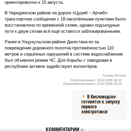
ориентировочно к 15 августа.
В Чародинском районе на дороге «Цуриб – Арчиб»
транспортное сообщение с 18 населёнными пунктами было
восстановлено по временной схеме, однако подъездные
пути к двум селам всё ещё остаются заблокированными.
Ранее в Унцукульском районе Дагестана из-за
повреждения дорожного полотна протяжённостью 110
метров и серьёзных нарушений в системе водоснабжения
был объявлен режим ЧС. Для борьбы с паводками в
республике активно задействуют волонтёров.
Галина Летова
Опубликовано:
13.07.2026 16:12
Отредактировано:
13.07.2026 16:12
В Кисловодске
готовятся к запуску
первого
электротакси
КОММЕНТАРИИ
0