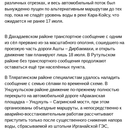
различных отрезках, и весь автомобильный поток был
вынужденно пущен по альтернативным маршрутам до тех
пор, пока не спадёт уровень воды в реке Кара-Койсу, что
ожидается не ранее 17 июля.
В Дахадаевском районе транспортное сообщение с одним
из сёл прервано из-за масштабного оползня, сошедшего на
проезжую часть дороги Ашты – Дирбакмахи, и открыть
движение там планируют лишь 18 июля. В Рутульском
районе без транспортного сообщения продолжают
оставаться ещё три населённых пункта.
В Тляратинском районе специалистам удалось наладить
сообщение с семью сёлами по временной схеме. В
Унцукульском районе движение по-прежнему полностью
перекрыто на автомобильной дороге «Араканская
площадка – Унцукуль – Сагринский мост», при этом
организованы объездные маршруты, а непосредственно к
аварийно-восстановительным работам рассчитывают
приступить только после существенного снижения напора
воды, сбрасываемой из штольни Ирганайской ГЭС,