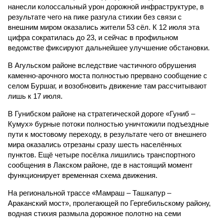
нанесли колоссальный урон дорожной инфраструктуре, в
результате чего на пике разгула стихии без связи с
внешним миром оказались жители 53 сёл. К 12 июля эта
цифра сократилась до 23, и сейчас в профильном
ведомстве фиксируют дальнейшее улучшение обстановки.
В Агульском районе вследствие частичного обрушения
каменно-арочного моста полностью прервано сообщение с
селом Буршаг, и возобновить движение там рассчитывают
лишь к 17 июля.
В Гунибском районе на стратегической дороге «Гуниб –
Кумух» бурные потоки полностью уничтожили подъездные
пути к мостовому переходу, в результате чего от внешнего
мира оказались отрезаны сразу шесть населённых
пунктов. Ещё четыре посёлка лишились транспортного
сообщения в Лакском районе, где в настоящий момент
функционирует временная схема движения.
На региональной трассе «Мамраш – Ташкапур –
Араканский мост», пролегающей по Гергебильскому району,
водная стихия размыла дорожное полотно на семи