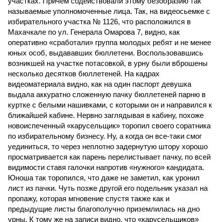
участках. Причем содействовали этому безобразию так
называемые уполномоченные лица. Так, на видеосьемке с
избирательного участка № 1126, что расположился в
Махачкале по ул. Генерала Омарова 7, видно, как
оперативно «сработали» группа молодых ребят и не менее
юных особ, выдававших бюллетени. Воспользовавшись
возникшей на участке потасовкой, в урну были вброшены
несколько десятков бюллетеней. На кадрах
видеоматериала видно, как на один паспорт девушка
выдала аккуратно сложенную пачку бюллетеней парню в
куртке с белыми нашивками, с которыми он и направился к
ближайшей кабине. Нервно заглядывая в кабину, похоже
новоиспеченный «карусельщик» торопил своего соратника
по избирательному бизнесу. Ну, а когда он все-таки смог
уединиться, то через неплотно задернутую штору хорошо
просматривается как парень перелистывает пачку, по всей
видимости ставя галочки напротив «нужного» кандидата.
Юноша так торопился, что даже не заметил, как уронил
лист из пачки. Чуть позже другой его подельник указал на
пропажу, которая мгновение спустя также как и
предыдущие листы благополучно приземлилась на дно
урны. К тому же на записи видно, что «карусельщиков»