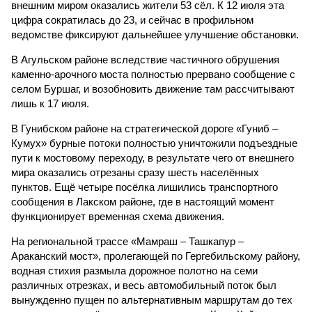
внешним миром оказались жители 53 сёл. К 12 июля эта
цифра сократилась до 23, и сейчас в профильном
ведомстве фиксируют дальнейшее улучшение обстановки.
В Агульском районе вследствие частичного обрушения
каменно-арочного моста полностью прервано сообщение с
селом Буршаг, и возобновить движение там рассчитывают
лишь к 17 июля.
В Гунибском районе на стратегической дороге «Гуниб –
Кумух» бурные потоки полностью уничтожили подъездные
пути к мостовому переходу, в результате чего от внешнего
мира оказались отрезаны сразу шесть населённых
пунктов. Ещё четыре посёлка лишились транспортного
сообщения в Лакском районе, где в настоящий момент
функционирует временная схема движения.
На региональной трассе «Мамраш – Ташкапур –
Араканский мост», пролегающей по Гергебильскому району,
водная стихия размыла дорожное полотно на семи
различных отрезках, и весь автомобильный поток был
вынужденно пущен по альтернативным маршрутам до тех