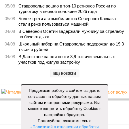
05/08
Ставрополье вошло в топ-10 регионов России по
турпотоку в первой половине 2026 года
05/08
Более трети автомобилистов Северного Кавказа
стали реже пользоваться машиной
04/08
В Северной Осетии задержали мужчину за стрельбу
на базе отдыха
04/08
Школьный набор на Ставрополье подорожал до 19,3
тысячи рублей
04/08
В Дагестане нашли почти 3,9 тысячи земельных
участков под жилую застройку
ЕЩЕ НОВОСТИ
Продолжая работу с сайтом вы даете
согласие на обработку данных нашим
НОВОСТИ ПАРТНЕРОВ
сайтом и сторонними ресурсами. Вы
можете запретить обработку Cookies в
настройках браузера.
Новости smi2.ru
Пожалуйста, ознакомьтесь с
ЕЩЕ ИЗ РАЗДЕЛА «ОБЩЕСТВО»
«Политикой в отношении обработки