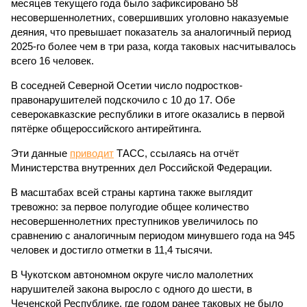
месяцев текущего года было зафиксировано 58
несовершеннолетних, совершивших уголовно наказуемые
деяния, что превышает показатель за аналогичный период
2025-го более чем в три раза, когда таковых насчитывалось
всего 16 человек.
В соседней Северной Осетии число подростков-
правонарушителей подскочило с 10 до 17. Обе
северокавказские республики в итоге оказались в первой
пятёрке общероссийского антирейтинга.
Эти данные
приводит
ТАСС, ссылаясь на отчёт
Министерства внутренних дел Российской Федерации.
В масштабах всей страны картина также выглядит
тревожно: за первое полугодие общее количество
несовершеннолетних преступников увеличилось по
сравнению с аналогичным периодом минувшего года на 945
человек и достигло отметки в 11,4 тысячи.
В Чукотском автономном округе число малолетних
нарушителей закона выросло с одного до шести, в
Чеченской Республике, где годом ранее таковых не было