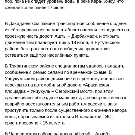
пор, пока не спадёт уровень воды в реке Кара-Койсу, что
ожидается не ранее 17 июля.
В Дахадаевском районе транспортное сообщение с одним
из сёл прервано из-за масштабного оползня, сошедшего на
проезжую часть дороги Ашты – Дирбакмахи, и открыть
движение там планируют лишь 18 июля. В Рутульском
районе без транспортного сообщения продолжают
оставаться ещё три населённых пункта.
В Тляратинском районе специалистам удалось наладить
сообщение с семью сёлами по временной схеме. В
Унцукульском районе движение по-прежнему полностью
перекрыто на автомобильной дороге «Араканская
площадка – Унцукуль – Сагринский мост», при этом
организованы объездные маршруты, а непосредственно к
аварийно-восстановительным работам рассчитывают
приступить только после существенного снижения напора
воды, сбрасываемой из штольни Ирганайской ГЭС,
ориентировочно к 15 августа.
В Чародинском районе на дороге «Цуриб – Арчиб»