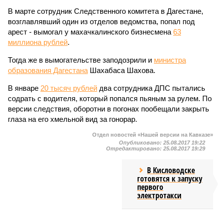
В марте сотрудник Следственного комитета в Дагестане,
возглавлявший один из отделов ведомства, попал под
арест - вымогал у махачкалинского бизнесмена
63
миллиона рублей
.
Тогда же в вымогательстве заподозрили и
министра
образования Дагестана
Шахабаса Шахова.
В январе
20 тысяч рублей
два сотрудника ДПС пытались
содрать с водителя, который попался пьяным за рулем. По
версии следствия, оборотни в погонах пообещали закрыть
глаза на его хмельной вид за гонорар.
Отдел новостей «Нашей версии на Кавказе»
Опубликовано:
25.08.2017 19:22
Отредактировано:
25.08.2017 19:29
В Кисловодске
готовятся к запуску
первого
электротакси