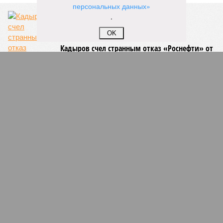
персональных данных»
.
OK
Кадыров счел странным отказ «Роснефти» от
строительства НПЗ в Чечне
«Роснефть» все же построит битумный завод
в Чечне