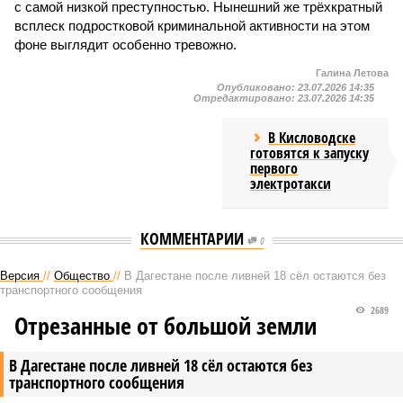
с самой низкой преступностью. Нынешний же трёхкратный
всплеск подростковой криминальной активности на этом
фоне выглядит особенно тревожно.
Галина Летова
Опубликовано:
23.07.2026 14:35
Отредактировано:
23.07.2026 14:35
В Кисловодске
готовятся к запуску
первого
электротакси
КОММЕНТАРИИ
0
Версия
//
Общество
//
В Дагестане после ливней 18 сёл остаются без
транспортного сообщения
2689
Отрезанные от большой земли
В Дагестане после ливней 18 сёл остаются без
транспортного сообщения