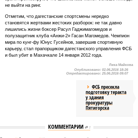
не выйти на ринг.
Отметим, что дагестанские спортсмены нередко
становятся жертвами жестоких разборок: не так давно
лишились жизни боксер Расул Гаджимагомедов и
полузащитник клуба «Анжи-2» Гасан Магомедов. Чемпион
мира по кунг-фу Юнус Гусейнов, завершив спортивную
карьеру, стал прапорщиком дагестанского управления ФСБ
и был убит в Махачкале 14 января 2012 года.
Лика Майкова
Опубликовано:
02.06.2016 18:26
Отредактировано:
25.06.2016 09:07
ФСБ пресекла
подготовку теракта
у здания
прокуратуры
Пятигорска
КОММЕНТАРИИ
1