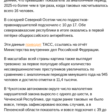
деяния, что превышает показатель за аналогичный период
2025-го более чем в три раза, когда таковых насчитывалось
всего 16 человек.
В соседней Северной Осетии число подростков-
правонарушителей подскочило с 10 до 17. Обе
северокавказские республики в итоге оказались в первой
пятёрке общероссийского антирейтинга.
Эти данные
приводит
ТАСС, ссылаясь на отчёт
Министерства внутренних дел Российской Федерации.
В масштабах всей страны картина также выглядит
тревожно: за первое полугодие общее количество
несовершеннолетних преступников увеличилось по
сравнению с аналогичным периодом минувшего года на 945
человек и достигло отметки в 11,4 тысячи.
В Чукотском автономном округе число малолетних
нарушителей закона выросло с одного до шести, в
Чеченской Республике, где годом ранее таковых не было
вовсе, теперь зафиксировано восемь случаев, а в
Пензенской области показатель и вовсе подскочил с 39 до