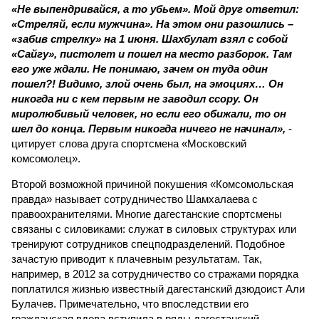
«Не выпендривайся, а то убьем». Мой друг ответил:
«Стреляй, если мужчина». На этом они разошлись –
«забив стрелку» на 1 июня. Шахбулат взял с собой
«Сайгу», пистолет и пошел на место разборок. Там
его уже ждали. Не понимаю, зачем он туда один
пошел?! Видимо, злой очень был, на эмоциях… Он
никогда ни с кем первым не заводил ссору. Он
миролюбивый человек, но если его обижали, то он
шел до конца. Первым никогда ничего не начинал»,
-
цитирует слова друга спортсмена «Московский
комсомолец».
Второй возможной причиной покушения «Комсомольская
правда» называет сотрудничество Шамхалаева с
правоохранителями. Многие дагестанские спортсмены
связаны с силовиками: служат в силовых структурах или
тренируют сотрудников спецподразделений. Подобное
зачастую приводит к плачевным результатам. Так,
например, в 2012 за сотрудничество со стражами порядка
поплатился жизнью известный дагестанский дзюдоист Али
Булачев. Примечательно, что впоследствии его
гражданская вдова вступила в ряды дагестанский