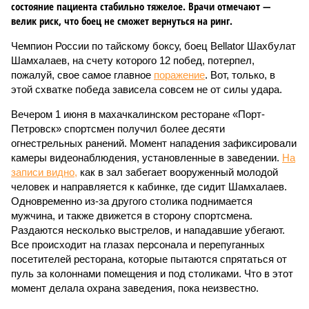
состояние пациента стабильно тяжелое. Врачи отмечают —
велик риск, что боец не сможет вернуться на ринг.
Чемпион России по тайскому боксу, боец Bellator Шахбулат
Шамхалаев, на счету которого 12 побед, потерпел,
пожалуй, свое самое главное
поражение
. Вот, только, в
этой схватке победа зависела совсем не от силы удара.
Вечером 1 июня в махачкалинском ресторане «Порт-
Петровск» спортсмен получил более десяти
огнестрельных ранений. Момент нападения зафиксировали
камеры видеонаблюдения, установленные в заведении.
На
записи видно,
как в зал забегает вооруженный молодой
человек и направляется к кабинке, где сидит Шамхалаев.
Одновременно из-за другого столика поднимается
мужчина, и также движется в сторону спортсмена.
Раздаются несколько выстрелов, и нападавшие убегают.
Все происходит на глазах персонала и перепуганных
посетителей ресторана, которые пытаются спрятаться от
пуль за колоннами помещения и под столиками. Что в этот
момент делала охрана заведения, пока неизвестно.