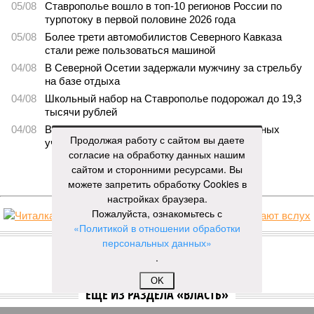
05/08
Ставрополье вошло в топ-10 регионов России по
турпотоку в первой половине 2026 года
05/08
Более трети автомобилистов Северного Кавказа
стали реже пользоваться машиной
04/08
В Северной Осетии задержали мужчину за стрельбу
на базе отдыха
04/08
Школьный набор на Ставрополье подорожал до 19,3
тысячи рублей
04/08
В Дагестане нашли почти 3,9 тысячи земельных
Продолжая работу с сайтом вы даете
участков под жилую застройку
согласие на обработку данных нашим
сайтом и сторонними ресурсами. Вы
ЕЩЕ НОВОСТИ
можете запретить обработку Cookies в
настройках браузера.
Пожалуйста, ознакомьтесь с
«Политикой в отношении обработки
НОВОСТИ ПАРТНЕРОВ
персональных данных»
.
Новости smi2.ru
OK
ЕЩЕ ИЗ РАЗДЕЛА «ВЛАСТЬ»