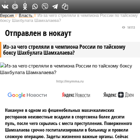
1
1
1
Версия на Кавказе
Версия
//
Власть
//
Из-за чего стреляли в чемпиона России по тайскому
боксу Шахбулата Шамхалаева?
14113
Отправлен в нокаут
Из-за чего стреляли в чемпиона России по тайскому
боксу Шахбулата Шамхалаева?
http://mymma.ru
Накануне в одном из фешенебельных махачкалинских
ресторанов неизвестные всадили в спортсмена более десяти
пуль, после чего скрылись с места преступления. Поверженного
Шамхалаева срочно госпитализировали в больницу и провели
сложную операцию. Задеты жизненно важные органы. Сейчас