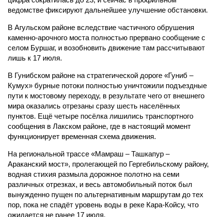
ведомстве фиксируют дальнейшее улучшение обстановки.
В Агульском районе вследствие частичного обрушения
каменно-арочного моста полностью прервано сообщение с
селом Буршаг, и возобновить движение там рассчитывают
лишь к 17 июля.
В Гунибском районе на стратегической дороге «Гуниб –
Кумух» бурные потоки полностью уничтожили подъездные
пути к мостовому переходу, в результате чего от внешнего
мира оказались отрезаны сразу шесть населённых
пунктов. Ещё четыре посёлка лишились транспортного
сообщения в Лакском районе, где в настоящий момент
функционирует временная схема движения.
На региональной трассе «Мамраш – Ташкапур –
Араканский мост», пролегающей по Гергебильскому району,
водная стихия размыла дорожное полотно на семи
различных отрезках, и весь автомобильный поток был
вынужденно пущен по альтернативным маршрутам до тех
пор, пока не спадёт уровень воды в реке Кара-Койсу, что
ожидается не ранее 17 июля.