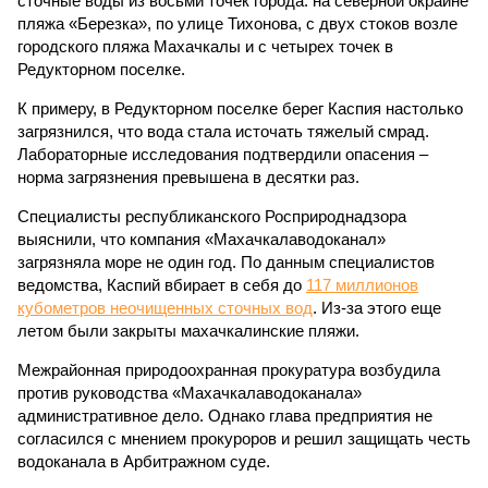
сточные воды из восьми точек города: на северной окраине
пляжа «Березка», по улице Тихонова, с двух стоков возле
городского пляжа Махачкалы и с четырех точек в
Редукторном поселке.
К примеру, в Редукторном поселке берег Каспия настолько
загрязнился, что вода стала источать тяжелый смрад.
Лабораторные исследования подтвердили опасения –
норма загрязнения превышена в десятки раз.
Специалисты республиканского Росприроднадзора
выяснили, что компания «Махачкалаводоканал»
загрязняла море не один год. По данным специалистов
ведомства, Каспий вбирает в себя до
117 миллионов
кубометров неочищенных сточных вод
. Из-за этого еще
летом были закрыты махачкалинские пляжи.
Межрайонная природоохранная прокуратура возбудила
против руководства «Махачкалаводоканала»
административное дело. Однако глава предприятия не
согласился с мнением прокуроров и решил защищать честь
водоканала в Арбитражном суде.