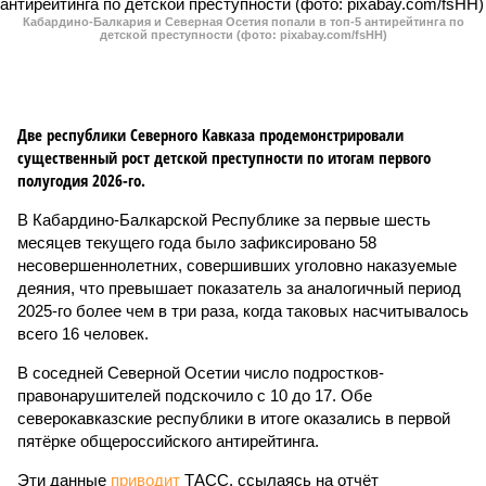
Кабардино-Балкария и Северная Осетия попали в топ-5 антирейтинга по
детской преступности (фото: pixabay.com/fsHH)
Две республики Северного Кавказа продемонстрировали
существенный рост детской преступности по итогам первого
полугодия 2026-го.
В Кабардино-Балкарской Республике за первые шесть
месяцев текущего года было зафиксировано 58
несовершеннолетних, совершивших уголовно наказуемые
деяния, что превышает показатель за аналогичный период
2025-го более чем в три раза, когда таковых насчитывалось
всего 16 человек.
В соседней Северной Осетии число подростков-
правонарушителей подскочило с 10 до 17. Обе
северокавказские республики в итоге оказались в первой
пятёрке общероссийского антирейтинга.
Эти данные
приводит
ТАСС, ссылаясь на отчёт