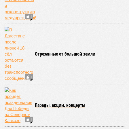
сравнению с аналогичным периодом минувшего года на 945
человек и достигло отметки в 11,4 тысячи.
В Чукотском автономном округе число малолетних
нарушителей закона выросло с одного до шести, в
Чеченской Республике, где годом ранее таковых не было
вовсе, теперь зафиксировано восемь случаев, а в
Пензенской области показатель и вовсе подскочил с 39 до
87 человек.
Наибольший абсолютный прирост подростковой
преступности зафиксирован в трёх федеральных округах.
В Северо-Западном федеральном округе количество таких
правонарушителей выросло с 937 до 1,1 тысячи, в
Приволжском – с 2,2 до 2,3 тысячи, а в Центральном – с 1,8
до 2 тысяч человек.
В то же время в Дальневосточном и Уральском
федеральных округах ведомство зафиксировало снижение
показателя – до 1,1 тысячи в каждом из этих
макрорегионов.