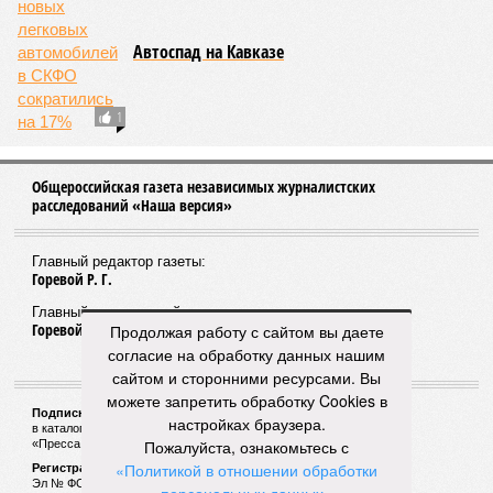
05/08
Ставрополье вошло в топ-10 регионов России по
турпотоку в первой половине 2026 года
05/08
Более трети автомобилистов Северного Кавказа
стали реже пользоваться машиной
04/08
В Северной Осетии задержали мужчину за стрельбу
на базе отдыха
04/08
Школьный набор на Ставрополье подорожал до 19,3
тысячи рублей
04/08
В Дагестане нашли почти 3,9 тысячи земельных
участков под жилую застройку
ЕЩЕ НОВОСТИ
Продолжая работу с сайтом вы даете
согласие на обработку данных нашим
сайтом и сторонними ресурсами. Вы
НОВОСТИ ПАРТНЕРОВ
можете запретить обработку Cookies в
настройках браузера.
Новости smi2.ru
Пожалуйста, ознакомьтесь с
«Политикой в отношении обработки
ЕЩЕ ИЗ РАЗДЕЛА «ВЛАСТЬ»