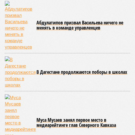
сообщения в Лакском районе, где в настоящий момент
функционирует временная схема движения.
На региональной трассе «Мамраш – Ташкапур –
Араканский мост», пролегающей по Гергебильскому району,
водная стихия размыла дорожное полотно на семи
различных отрезках, и весь автомобильный поток был
вынужденно пущен по альтернативным маршрутам до тех
пор, пока не спадёт уровень воды в реке Кара-Койсу, что
ожидается не ранее 17 июля.
В Дахадаевском районе транспортное сообщение с одним
из сёл прервано из-за масштабного оползня, сошедшего на
проезжую часть дороги Ашты – Дирбакмахи, и открыть
движение там планируют лишь 18 июля. В Рутульском
районе без транспортного сообщения продолжают
оставаться ещё три населённых пункта.
В Тляратинском районе специалистам удалось наладить
сообщение с семью сёлами по временной схеме. В
Унцукульском районе движение по-прежнему полностью
перекрыто на автомобильной дороге «Араканская