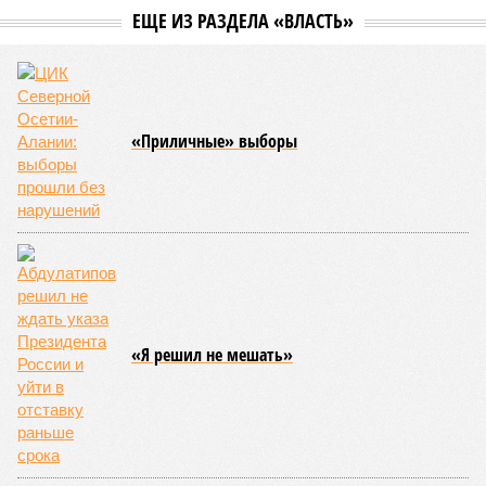
службам удалось восстановить транспортное сообщение
на 17 ранее пострадавших участках автомобильных дорог,
однако 18 населённых пунктов всё ещё пребывают в
транспортной блокаде.
Напомним, что мощнейшие дожди, прошедшие 8 июля,
нанесли колоссальный урон дорожной инфраструктуре, в
результате чего на пике разгула стихии без связи с
внешним миром оказались жители 53 сёл. К 12 июля эта
цифра сократилась до 23, и сейчас в профильном
ведомстве фиксируют дальнейшее улучшение обстановки.
В Агульском районе вследствие частичного обрушения
каменно-арочного моста полностью прервано сообщение с
селом Буршаг, и возобновить движение там рассчитывают
лишь к 17 июля.
В Гунибском районе на стратегической дороге «Гуниб –
Кумух» бурные потоки полностью уничтожили подъездные
пути к мостовому переходу, в результате чего от внешнего
мира оказались отрезаны сразу шесть населённых
пунктов. Ещё четыре посёлка лишились транспортного