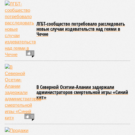
Ранее сообщалось, что по итогам 2025 года Кабардино-
Балкарская Республика относилась к числу наиболее
благополучных субъектов Федерации: там на 10 тысяч
жителей приходилось в среднем 69,2 преступления, и с
таким показателем регион входил в пятёрку субъектов РФ
с самой низкой преступностью. Нынешний же трёхкратный
всплеск подростковой криминальной активности на этом
фоне выглядит особенно тревожно.
Галина Летова
Опубликовано:
23.07.2026 14:35
Отредактировано:
23.07.2026 14:35
ФСБ пресекла
подготовку теракта
у здания
прокуратуры
Пятигорска
КОММЕНТАРИИ
0
ПОСЛЕДНИЕ НОВОСТИ