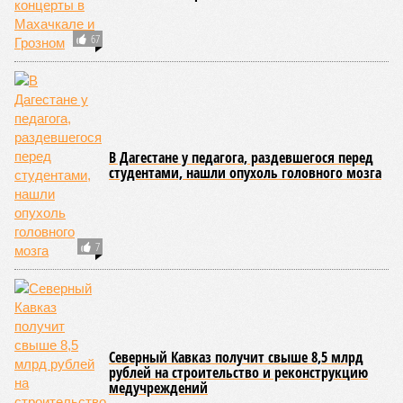
Две республики Северного Кавказа продемонстрировали
существенный рост детской преступности по итогам первого
полугодия 2026-го.
В Кабардино-Балкарской Республике за первые шесть
месяцев текущего года было зафиксировано 58
несовершеннолетних, совершивших уголовно наказуемые
деяния, что превышает показатель за аналогичный период
2025-го более чем в три раза, когда таковых насчитывалось
всего 16 человек.
В соседней Северной Осетии число подростков-
правонарушителей подскочило с 10 до 17. Обе
северокавказские республики в итоге оказались в первой
пятёрке общероссийского антирейтинга.
Эти данные
приводит
ТАСС, ссылаясь на отчёт
Министерства внутренних дел Российской Федерации.
В масштабах всей страны картина также выглядит
тревожно: за первое полугодие общее количество
несовершеннолетних преступников увеличилось по