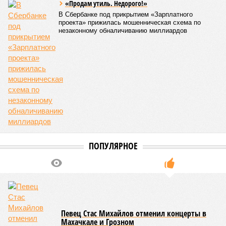
подготовку теракта
у здания
прокуратуры
Пятигорска
КОММЕНТАРИИ
0
Версия
//
Общество
//
Кабардино-Балкария и Северная Осетия попали в
топ-5 антирейтинга по детской преступности
2360
Тревожная статистика
Кабардино-Балкария и Северная Осетия попали в топ-5
антирейтинга по детской преступности
Кабардино-Балкария и Северная Осетия попали в топ-5 антирейтинга по
детской преступности (фото: pixabay.com/fsHH)