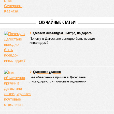
площадка – Унцукуль – Сагринский мост», при этом
организованы объездные маршруты, а непосредственно к
аварийно-восстановительным работам рассчитывают
приступить только после существенного снижения напора
воды, сбрасываемой из штольни Ирганайской ГЭС,
ориентировочно к 15 августа.
В Чародинском районе на дороге «Цуриб – Арчиб»
транспортное сообщение с 18 населёнными пунктами было
восстановлено по временной схеме, однако подъездные
пути к двум селам всё ещё остаются заблокированными.
Ранее в Унцукульском районе Дагестана из-за
повреждения дорожного полотна протяжённостью 110
метров и серьёзных нарушений в системе водоснабжения
был объявлен режим ЧС. Для борьбы с паводками в
республике активно задействуют волонтёров.
Галина Летова
Опубликовано:
13.07.2026 16:12
Отредактировано:
13.07.2026 16:12
ФСБ пресекла