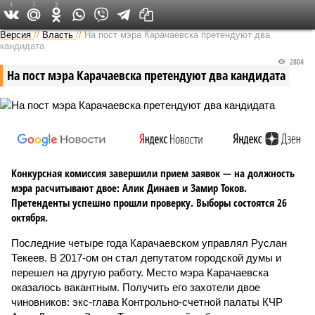
1
1
3
Версия на Кавказе
Версия
//
Власть
//
На пост мэра Карачаевска претендуют два
кандидата
2804
На пост мэра Карачаевска претендуют два кандидата
Конкурсная комиссия завершили прием заявок — на должность
мэра расчитывают двое: Алик Динаев и Замир Токов.
Претенденты успешно прошли проверку. Выборы состоятся 26
октября.
Последние четыре года Карачаевском управлял Руслан
Текеев. В 2017-ом он стал депутатом городской думы и
перешел на другую работу. Место мэра Карачаевска
оказалось вакантным. Получить его захотели двое
чиновников: экс-глава Контрольно-счетной палаты КЧР