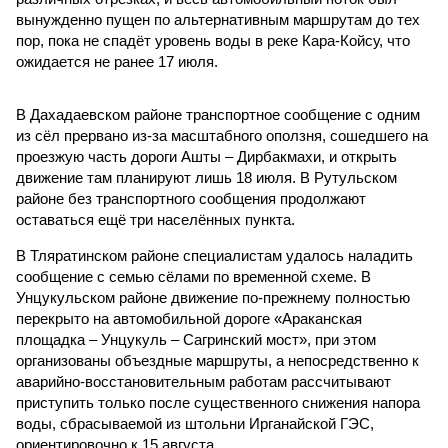
вынужденно пущен по альтернативным маршрутам до тех
пор, пока не спадёт уровень воды в реке Кара-Койсу, что
ожидается не ранее 17 июля.
В Дахадаевском районе транспортное сообщение с одним
из сёл прервано из-за масштабного оползня, сошедшего на
проезжую часть дороги Ашты – Дирбакмахи, и открыть
движение там планируют лишь 18 июля. В Рутульском
районе без транспортного сообщения продолжают
оставаться ещё три населённых пункта.
В Тляратинском районе специалистам удалось наладить
сообщение с семью сёлами по временной схеме. В
Унцукульском районе движение по-прежнему полностью
перекрыто на автомобильной дороге «Араканская
площадка – Унцукуль – Сагринский мост», при этом
организованы объездные маршруты, а непосредственно к
аварийно-восстановительным работам рассчитывают
приступить только после существенного снижения напора
воды, сбрасываемой из штольни Ирганайской ГЭС,
ориентировочно к 15 августа.