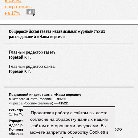
1
Общероссийская газета независимых журналистских
расследований «Наша версия»
Главный редактор газеты:
Горевой Р. Г.
Главный редактор сайта:
Горевой Р. Г.
Подписной индекс газеты «Наша версия»:
в каталоге «Почта России» —
99266
«Пресса России» (зелёный) —
41522
Регистрационный номер Роскомнадзора
Продолжая работу с сайтом вы даете
Эл № ФС77-53847 от 26.04.2013.
согласие на обработку данных нашим
Учредитель ООО «Версия»
сайтом и сторонними ресурсами. Вы
Адрес редакции:
123100, Россия, Москва, улица 1905 года, 7с1
Почтовый адрес редакции:
123022, Россия, Москва, а/я 29. для ООО
можете запретить обработку Cookies в
«Диалан»