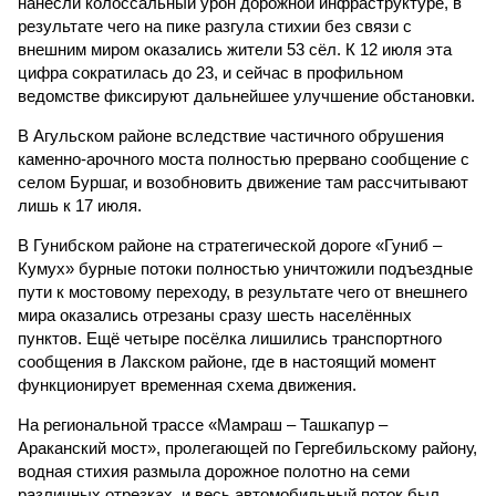
нанесли колоссальный урон дорожной инфраструктуре, в
результате чего на пике разгула стихии без связи с
внешним миром оказались жители 53 сёл. К 12 июля эта
цифра сократилась до 23, и сейчас в профильном
ведомстве фиксируют дальнейшее улучшение обстановки.
В Агульском районе вследствие частичного обрушения
каменно-арочного моста полностью прервано сообщение с
селом Буршаг, и возобновить движение там рассчитывают
лишь к 17 июля.
В Гунибском районе на стратегической дороге «Гуниб –
Кумух» бурные потоки полностью уничтожили подъездные
пути к мостовому переходу, в результате чего от внешнего
мира оказались отрезаны сразу шесть населённых
пунктов. Ещё четыре посёлка лишились транспортного
сообщения в Лакском районе, где в настоящий момент
функционирует временная схема движения.
На региональной трассе «Мамраш – Ташкапур –
Араканский мост», пролегающей по Гергебильскому району,
водная стихия размыла дорожное полотно на семи
различных отрезках, и весь автомобильный поток был