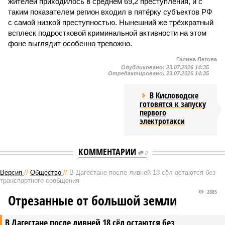
жителей приходилось в среднем 69,2 преступления, и с
таким показателем регион входил в пятёрку субъектов РФ
с самой низкой преступностью. Нынешний же трёхкратный
всплеск подростковой криминальной активности на этом
фоне выглядит особенно тревожно.
Галина Летова
Опубликовано:
23.07.2026 14:35
Отредактировано:
23.07.2026 14:35
В Кисловодске
готовятся к запуску
первого
электротакси
КОММЕНТАРИИ
0
Версия
//
Общество
//
В Дагестане после ливней 18 сёл остаются без
транспортного сообщения
2885
Отрезанные от большой земли
В Дагестане после ливней 18 сёл остаются без