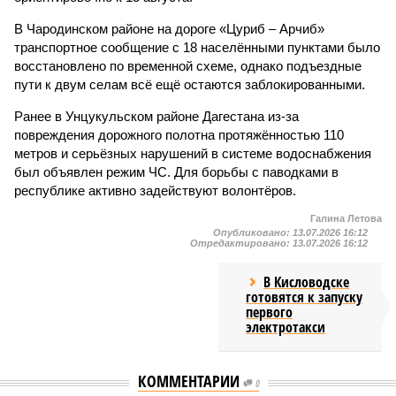
В Чародинском районе на дороге «Цуриб – Арчиб»
транспортное сообщение с 18 населёнными пунктами было
восстановлено по временной схеме, однако подъездные
пути к двум селам всё ещё остаются заблокированными.
Ранее в Унцукульском районе Дагестана из-за
повреждения дорожного полотна протяжённостью 110
метров и серьёзных нарушений в системе водоснабжения
был объявлен режим ЧС. Для борьбы с паводками в
республике активно задействуют волонтёров.
Галина Летова
Опубликовано:
13.07.2026 16:12
Отредактировано:
13.07.2026 16:12
В Кисловодске
готовятся к запуску
первого
электротакси
КОММЕНТАРИИ
0