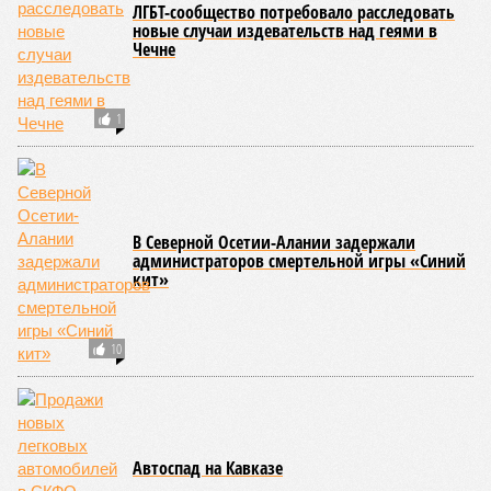
ЛГБТ-сообщество потребовало расследовать
новые случаи издевательств над геями в
Чечне
1
В Северной Осетии-Алании задержали
администраторов смертельной игры «Синий
кит»
10
Автоспад на Кавказе