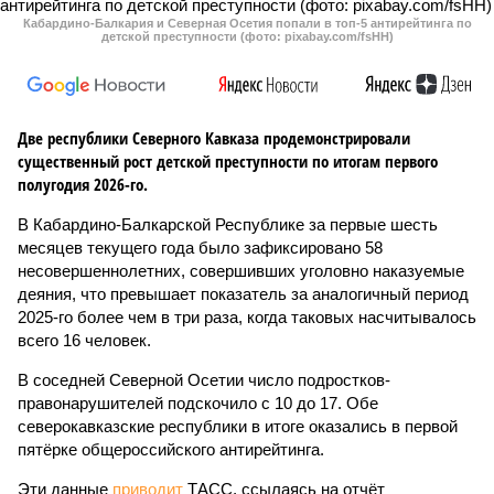
Кабардино-Балкария и Северная Осетия попали в топ-5 антирейтинга по
детской преступности (фото: pixabay.com/fsHH)
Две республики Северного Кавказа продемонстрировали
существенный рост детской преступности по итогам первого
полугодия 2026-го.
В Кабардино-Балкарской Республике за первые шесть
месяцев текущего года было зафиксировано 58
несовершеннолетних, совершивших уголовно наказуемые
деяния, что превышает показатель за аналогичный период
2025-го более чем в три раза, когда таковых насчитывалось
всего 16 человек.
В соседней Северной Осетии число подростков-
правонарушителей подскочило с 10 до 17. Обе
северокавказские республики в итоге оказались в первой
пятёрке общероссийского антирейтинга.
Эти данные
приводит
ТАСС, ссылаясь на отчёт