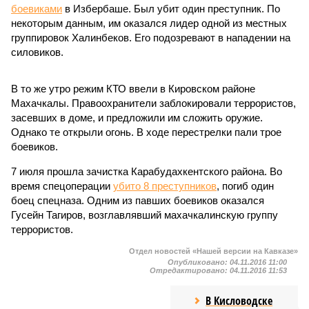
боевиками
в Избербаше. Был убит один преступник. По
некоторым данным, им оказался лидер одной из местных
группировок Халинбеков. Его подозревают в нападении на
силовиков.
В то же утро режим КТО ввели в Кировском районе
Махачкалы. Правоохранители заблокировали террористов,
засевших в доме, и предложили им сложить оружие.
Однако те открыли огонь. В ходе перестрелки пали трое
боевиков.
7 июля прошла зачистка Карабудахкентского района. Во
время спецоперации
убито 8 преступников
, погиб один
боец спецназа. Одним из павших боевиков оказался
Гусейн Тагиров, возглавлявший махачкалинскую группу
террористов.
Отдел новостей «Нашей версии на Кавказе»
Опубликовано:
04.11.2016 11:00
Отредактировано:
04.11.2016 11:53
В Кисловодске