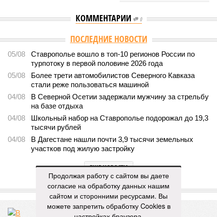
КОММЕНТАРИИ
0
ПОСЛЕДНИЕ НОВОСТИ
05/08
Ставрополье вошло в топ-10 регионов России по
турпотоку в первой половине 2026 года
05/08
Более трети автомобилистов Северного Кавказа
стали реже пользоваться машиной
04/08
В Северной Осетии задержали мужчину за стрельбу
на базе отдыха
04/08
Школьный набор на Ставрополье подорожал до 19,3
тысячи рублей
04/08
В Дагестане нашли почти 3,9 тысячи земельных
участков под жилую застройку
ЕЩЕ НОВОСТИ
Продолжая работу с сайтом вы даете
согласие на обработку данных нашим
ЕЩЕ ИЗ РАЗДЕЛА «ОБЩЕСТВО»
сайтом и сторонними ресурсами. Вы
можете запретить обработку Cookies в
настройках браузера.