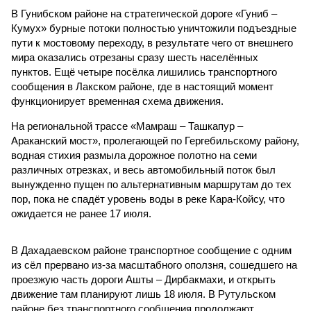
В Гунибском районе на стратегической дороге «Гуниб –
Кумух» бурные потоки полностью уничтожили подъездные
пути к мостовому переходу, в результате чего от внешнего
мира оказались отрезаны сразу шесть населённых
пунктов. Ещё четыре посёлка лишились транспортного
сообщения в Лакском районе, где в настоящий момент
функционирует временная схема движения.
На региональной трассе «Мамраш – Ташкапур –
Араканский мост», пролегающей по Гергебильскому району,
водная стихия размыла дорожное полотно на семи
различных отрезках, и весь автомобильный поток был
вынужденно пущен по альтернативным маршрутам до тех
пор, пока не спадёт уровень воды в реке Кара-Койсу, что
ожидается не ранее 17 июля.
В Дахадаевском районе транспортное сообщение с одним
из сёл прервано из-за масштабного оползня, сошедшего на
проезжую часть дороги Ашты – Дирбакмахи, и открыть
движение там планируют лишь 18 июля. В Рутульском
районе без транспортного сообщения продолжают