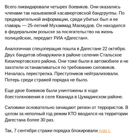
Всего ликвидировали четырех боевиков. Они оказались
членами так называемой хасавюртовской бандгруппы. По
предварительной информации, среди убитых был и ее
главарь — 25-летний Мухаммад Махмудов. Он находился
в федеральном розыске за посягательство на жизнь
полицейских, передает РИА «Дагестан».
Аналогичная спецоперация пошла в Дагестане 22 октября.
Двух бандитов обнаружили в районе селения Стальское
Кизилюртовского района. Они тоже были в автомобиле и не
захотели останавливаться по требованию силовиков.
Началась перестрелка. Преступников нейтрализовали.
Потерь среди стражей порядка не было.
Еще двое боевиков были уничтожены в ходе
боестолкновения в селе Кванада в Цумадинском районе.
Силовики основательно зачищают регион от террористов. В
целом за неполный год режим КТО вводился на территории
Дагестана более 30 раз.
Так, 7 сентября стражи порядка блокировали
дом с