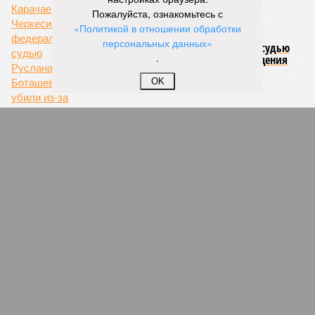
Пожалуйста, ознакомьтесь с
«Политикой в отношении обработки
персональных данных»
В Карачаево-Черкесии федерального судью
.
Руслана Боташева убили из-за сокращения
пенсии
OK
Коммунисты Буйнакска прекратили
голодовку
Кадыров отчитал водителей, задержанных за
пьяное вождение