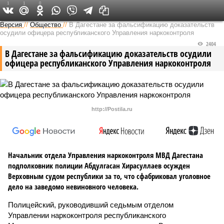
1
1
0
Версия на Кавказе
Версия
//
Общество
//
В Дагестане за фальсификацию доказательств
осудили офицера республиканского Управления наркоконтроля
2404
В Дагестане за фальсификацию доказательств осудили
офицера республиканского Управления наркоконтроля
http://Postila.ru
Начальник отдела Управления наркоконтроля МВД Дагестана
подполковник полиции Абдулгасан Хирасуллаев осужден
Верховным судом республики за то, что сфабриковал уголовное
дело на заведомо невиновного человека.
Полицейский, руководивший седьмым отделом
Управлении наркоконтроля республиканского