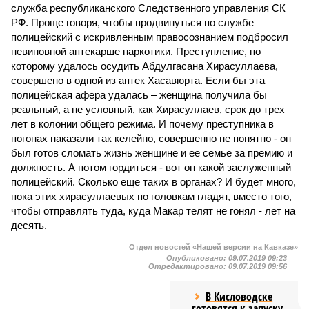
служба республиканского Следственного управления СК
РФ. Проще говоря, чтобы продвинуться по службе
полицейский с искривленным правосознанием подбросил
невиновной аптекарше наркотики. Преступление, по
которому удалось осудить Абдулгасана Хирасуллаева,
совершено в одной из аптек Хасавюрта. Если бы эта
полицейская афера удалась – женщина получила бы
реальный, а не условный, как Хирасуллаев, срок до трех
лет в колонии общего режима. И почему преступника в
погонах наказали так келейно, совершенно не понятно - он
был готов сломать жизнь женщине и ее семье за премию и
должность. А потом гордиться - вот он какой заслуженный
полицейский. Сколько еще таких в органах? И будет много,
пока этих хирасуллаевых по головкам гладят, вместо того,
чтобы отправлять туда, куда Макар телят не гонял - лет на
десять.
Отдел новостей «Нашей версии на Кавказе»
Опубликовано:
09.07.2019 09:23
Отредактировано:
09.07.2019 09:56
В Кисловодске
готовятся к запуску