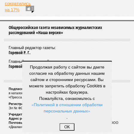
1
Общероссийская газета независимых журналистских
расследований «Наша версия»
Главный редактор газеты:
Горевой Р. Г.
Главный редактор сайта:
Горевой Р. Г.
Продолжая работу с сайтом вы даете
согласие на обработку данных нашим
сайтом и сторонними ресурсами. Вы
можете запретить обработку Cookies в
Подписной индекс газеты «Наша версия»:
настройках браузера.
в каталоге «Почта России» —
99266
Пожалуйста, ознакомьтесь с
«Пресса России» (зелёный) —
41522
«Политикой в отношении обработки
Регистрационный номер Роскомнадзора
Эл № ФС77-53847 от 26.04.2013.
персональных данных»
Учредитель ООО «Версия»
.
Адрес редакции:
123100, Россия, Москва, улица 1905 года, 7с1
Почтовый адрес редакции:
123022, Россия, Москва, а/я 29. для ООО
OK
«Диалан»