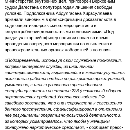
Министерства внутренних дел, приговорен Верховным
судом Дагестана к полутора годам лишения свободы
условно. Подполковника Абдулгасана Хирасуллаева
признали виновным в фальсификации доказательств в
ходе оперативно-розыскного мероприятия и в
злоупотреблении должностными полномочиями. «Под
раздачу» старший офицер полиции попал во время
проведения очередного мероприятия по выявлению в
правоохранительных органах «оборотней в погонах».
«Подозреваемый, используя свои служебные полномочия,
вопреки интересам службы, из иной личной
заинтересованности, выразившейся в желании улучшить
показатели работы отдела по раскрытию преступлений,
умышленно, с целью уголовного преследования
сотрудницы аптеки по статье 228 (незаконный оборот
наркотических средств) Уголовного кодекса РФ,
заведомо осознавая, что она непричастна к совершению
данного преступления, сфальсифицировал в отношении
нее результаты оперативно-розыскной деятельности,
из которых усматривалось, что якобы у женщины
обнаружено наркотическое средство»
, - сообщает пресс-