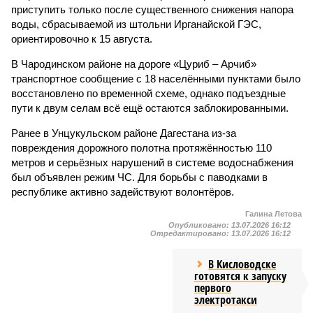
приступить только после существенного снижения напора
воды, сбрасываемой из штольни Ирганайской ГЭС,
ориентировочно к 15 августа.
В Чародинском районе на дороге «Цуриб – Арчиб»
транспортное сообщение с 18 населёнными пунктами было
восстановлено по временной схеме, однако подъездные
пути к двум селам всё ещё остаются заблокированными.
Ранее в Унцукульском районе Дагестана из-за
повреждения дорожного полотна протяжённостью 110
метров и серьёзных нарушений в системе водоснабжения
был объявлен режим ЧС. Для борьбы с паводками в
республике активно задействуют волонтёров.
Галина Летова
Опубликовано:
13.07.2026 16:12
Отредактировано:
13.07.2026 16:12
В Кисловодске
готовятся к запуску
первого
электротакси