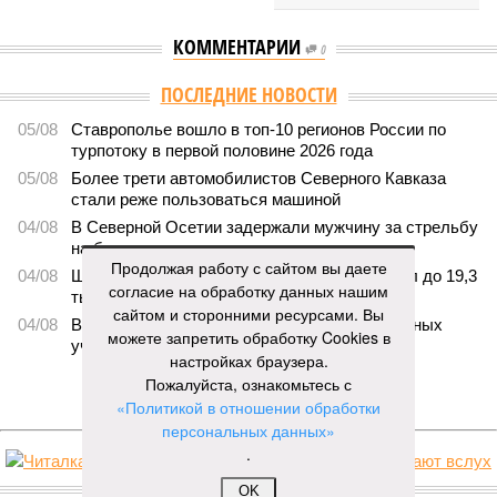
КОММЕНТАРИИ
0
ПОСЛЕДНИЕ НОВОСТИ
05/08
Ставрополье вошло в топ-10 регионов России по
турпотоку в первой половине 2026 года
05/08
Более трети автомобилистов Северного Кавказа
стали реже пользоваться машиной
04/08
В Северной Осетии задержали мужчину за стрельбу
на базе отдыха
Продолжая работу с сайтом вы даете
04/08
Школьный набор на Ставрополье подорожал до 19,3
согласие на обработку данных нашим
тысячи рублей
сайтом и сторонними ресурсами. Вы
04/08
В Дагестане нашли почти 3,9 тысячи земельных
можете запретить обработку Cookies в
участков под жилую застройку
настройках браузера.
Пожалуйста, ознакомьтесь с
ЕЩЕ НОВОСТИ
«Политикой в отношении обработки
персональных данных»
.
НОВОСТИ ПАРТНЕРОВ
OK