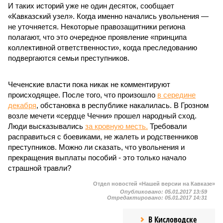
И таких историй уже не один десяток, сообщает
«Кавказский узел». Когда именно начались увольнения —
не уточняется. Некоторые правозащитники региона
полагают, что это очередное проявление «принципа
коллективной ответственности», когда преследованию
подвергаются семьи преступников.
Чеченские власти пока никак не комментируют
происходящее. После того, что произошло
в середине
декабря
, обстановка в республике накалилась. В Грозном
возле мечети «сердце Чечни» прошел народный сход.
Люди высказывались
за кровную месть.
Требовали
расправиться с боевиками, не жалеть и родственников
преступников. Можно ли сказать, что увольнения и
прекращения выплаты пособий - это только начало
страшной травли?
Отдел новостей «Нашей версии на Кавказе»
Опубликовано:
05.01.2017 13:59
Отредактировано:
05.01.2017 14:31
В Кисловодске