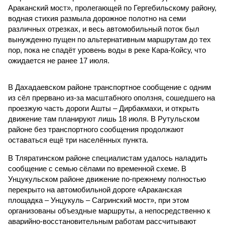
Араканский мост», пролегающей по Гергебильскому району,
водная стихия размыла дорожное полотно на семи
различных отрезках, и весь автомобильный поток был
вынужденно пущен по альтернативным маршрутам до тех
пор, пока не спадёт уровень воды в реке Кара-Койсу, что
ожидается не ранее 17 июля.
В Дахадаевском районе транспортное сообщение с одним
из сёл прервано из-за масштабного оползня, сошедшего на
проезжую часть дороги Ашты – Дирбакмахи, и открыть
движение там планируют лишь 18 июля. В Рутульском
районе без транспортного сообщения продолжают
оставаться ещё три населённых пункта.
В Тляратинском районе специалистам удалось наладить
сообщение с семью сёлами по временной схеме. В
Унцукульском районе движение по-прежнему полностью
перекрыто на автомобильной дороге «Араканская
площадка – Унцукуль – Сагринский мост», при этом
организованы объездные маршруты, а непосредственно к
аварийно-восстановительным работам рассчитывают