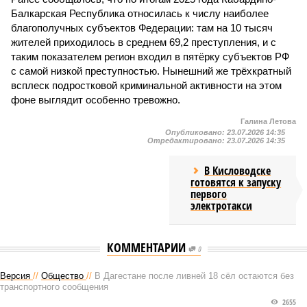
Балкарская Республика относилась к числу наиболее
благополучных субъектов Федерации: там на 10 тысяч
жителей приходилось в среднем 69,2 преступления, и с
таким показателем регион входил в пятёрку субъектов РФ
с самой низкой преступностью. Нынешний же трёхкратный
всплеск подростковой криминальной активности на этом
фоне выглядит особенно тревожно.
Галина Летова
Опубликовано:
23.07.2026 14:35
Отредактировано:
23.07.2026 14:35
В Кисловодске
готовятся к запуску
первого
электротакси
КОММЕНТАРИИ
0
Версия
//
Общество
//
В Дагестане после ливней 18 сёл остаются без
транспортного сообщения
2655