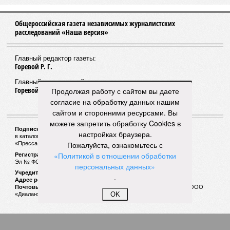
Автоспад на Кавказе
1
Продолжая работу с сайтом вы даете
согласие на обработку данных нашим
Общероссийская газета независимых журналистских
сайтом и сторонними ресурсами. Вы
расследований «Наша версия»
можете запретить обработку Cookies в
настройках браузера.
Пожалуйста, ознакомьтесь с
Главный редактор газеты:
Горевой Р. Г.
«Политикой в отношении обработки
персональных данных»
Главный редактор сайта:
.
Горевой Р. Г.
OK
Подписной индекс газеты «Наша версия»:
в каталоге «Почта России» —
99266