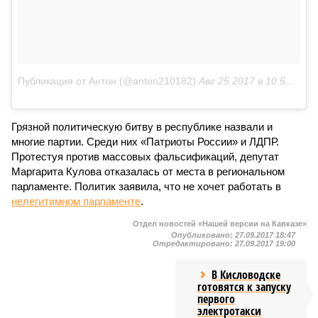
Публикация от Антон (@anton210182)
Авг 25 2017 в 10:50 PDT
Грязной политическую битву в республике назвали и
многие партии. Среди них «Патриоты России» и ЛДПР.
Протестуя против массовых фальсификаций, депутат
Маргарита Кулова отказалась от места в региональном
парламенте. Политик заявила, что не хочет работать в
нелегитимном парламенте
.
Отдел новостей «Нашей версии на Кавказе»
Опубликовано:
27.09.2017 18:47
Отредактировано:
27.09.2017 19:00
В Кисловодске
готовятся к запуску
первого
электротакси