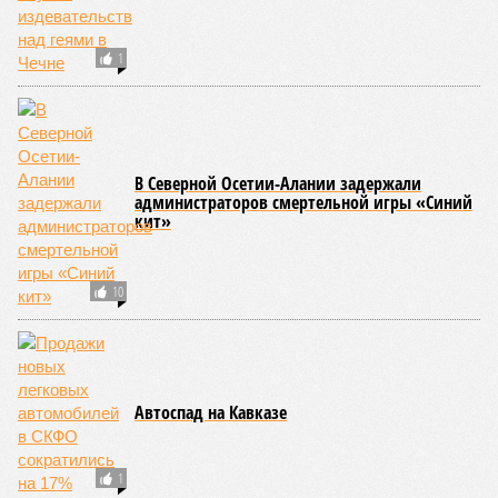
1
ЛГБТ-сообщество потребовало расследовать
новые случаи издевательств над геями в
Чечне
1
В Северной Осетии-Алании задержали
администраторов смертельной игры «Синий
кит»
10