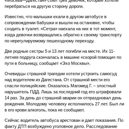
«Москва—Дагестан» сбил трех девочек, которые хотели
перебраться на другую сторону дороги.
Известно, что малышки ехали в другом автобусе в
сопровождении бабушки и вышли на остановке, чтобы
сходить в туалет. «Сетра» наехала на них в тот момент,
когда девочки возвращались обратно к своему транспорту
по нерегулируемому пешеходному переходу.
Две родные сестры 5 и 13 лет погибли на месте. Их 11-
летняя подруга скончалась в машине «скорой помощи» по
пути в больницу, сообщает «Эхо Москвы».
Очевидцы страшной трагедии хотели устроить самосуд
над водителем из Дагестана. От страшной мести его
спасли полицейские. Оказалось Магомед Г. – злостный
нарушитель ПДД. Лишь за последний год его штрафовали
14 раз. За день до страшной аварии он отпраздновал день
рождения. Молодому человеку исполнилось 27 лет. Был ли
в его крови алкоголь, пока не сообщают.
Сейчас водитель автобуса арестован и дает показания. По
факту ДТП возбуждено уголовное дело. Расследование