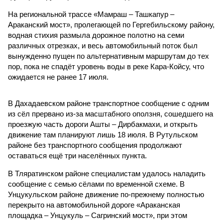
На региональной трассе «Мамраш – Ташкапур –
Араканский мост», пролегающей по Гергебильскому району,
водная стихия размыла дорожное полотно на семи
различных отрезках, и весь автомобильный поток был
вынужденно пущен по альтернативным маршрутам до тех
пор, пока не спадёт уровень воды в реке Кара-Койсу, что
ожидается не ранее 17 июля.
В Дахадаевском районе транспортное сообщение с одним
из сёл прервано из-за масштабного оползня, сошедшего на
проезжую часть дороги Ашты – Дирбакмахи, и открыть
движение там планируют лишь 18 июля. В Рутульском
районе без транспортного сообщения продолжают
оставаться ещё три населённых пункта.
В Тляратинском районе специалистам удалось наладить
сообщение с семью сёлами по временной схеме. В
Унцукульском районе движение по-прежнему полностью
перекрыто на автомобильной дороге «Араканская
площадка – Унцукуль – Сагринский мост», при этом