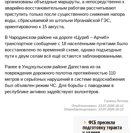
организованы объездные маршруты, а непосредственно к
аварийно-восстановительным работам рассчитывают
приступить только после существенного снижения напора
воды, сбрасываемой из штольни Ирганайской ГЭС,
ориентировочно к 15 августа.
В Чародинском районе на дороге «Цуриб – Арчиб»
транспортное сообщение с 18 населёнными пунктами было
восстановлено по временной схеме, однако подъездные
пути к двум селам всё ещё остаются заблокированными.
Ранее в Унцукульском районе Дагестана из-за
повреждения дорожного полотна протяжённостью 110
метров и серьёзных нарушений в системе водоснабжения
был объявлен режим ЧС. Для борьбы с паводками в
республике активно задействуют волонтёров.
Галина Летова
Опубликовано:
13.07.2026 16:12
Отредактировано:
13.07.2026 16:12
ФСБ пресекла
подготовку теракта
у здания