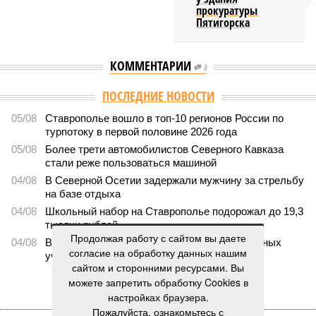
прокуратуры
Пятигорска
КОММЕНТАРИИ
0
ПОСЛЕДНИЕ НОВОСТИ
05/08
Ставрополье вошло в топ-10 регионов России по
турпотоку в первой половине 2026 года
05/08
Более трети автомобилистов Северного Кавказа
стали реже пользоваться машиной
04/08
В Северной Осетии задержали мужчину за стрельбу
на базе отдыха
04/08
Школьный набор на Ставрополье подорожал до 19,3
тысячи рублей
Продолжая работу с сайтом вы даете
04/08
В Дагестане нашли почти 3,9 тысячи земельных
согласие на обработку данных нашим
участков под жилую застройку
сайтом и сторонними ресурсами. Вы
можете запретить обработку Cookies в
ЕЩЕ НОВОСТИ
настройках браузера.
Пожалуйста, ознакомьтесь с