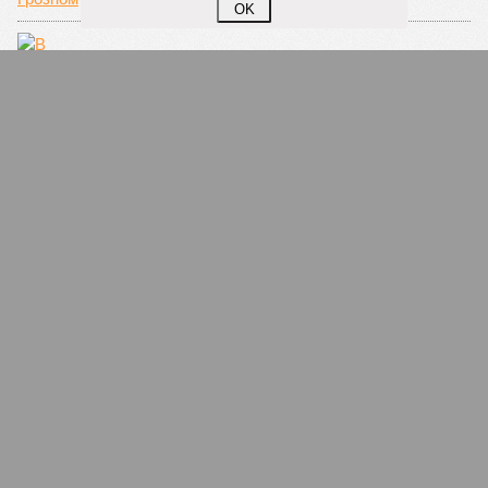
OK
В Дагестане у педагога, раздевшегося перед
студентами, нашли опухоль головного мозга
7
Северный Кавказ получит свыше 8,5 млрд
рублей на строительство и реконструкцию
медучреждений