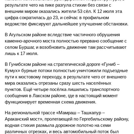
результате чего на пике разгула стихии без связи с
внешним миром оказались жители 53 сёл. К 12 июля эта
цифра сократилась до 23, и сейчас в профильном
ведомстве фиксируют дальнейшее улучшение обстановки.
В Агульском районе вследствие частичного обрушения
каменно-арочного моста полностью прервано сообщение с
селом Буршаг, и возобновить движение там рассчитывают
лишь к 17 июля.
В Гунибском районе на стратегической дороге «Гуниб –
Кумух» бурные потоки полностью уничтожили подъездные
пути к мостовому переходу, в результате чего от внешнего
мира оказались отрезаны сразу шесть населённых
пунктов. Ещё четыре посёлка лишились транспортного
сообщения в Лакском районе, где в настоящий момент
функционирует временная схема движения.
На региональной трассе «Мамраш – Ташкапур –
Араканский мост», пролегающей по Гергебильскому району,
водная стихия размыла дорожное полотно на семи
различных отрезках, и весь автомобильный поток был