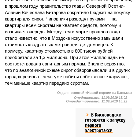
в прошлом году правительство главы Северной Осетии-
Алании Вячеслава Битарова сократило бюджет на покупку
квартир для сирот. Чиновники разводят руками — на
квартиры всем сиротам не хватает средств, поэтому и
возникает очередь. Между тем в марте прошлого года
стало известно, что в Моздоке искусственно завышали
стоимость квадратных метров для детдомовцев. К
примеру, квартиру стоимостью в 800 тысяч рублей
приобретали за 1,3 миллиона. При этом жилплощадь не
соответствовала санитарным нормам. Вполне вероятно,
что по аналогичной схеме сирот обворовывсали и в других
городах региона - чем туже набиты собственные карманы,
тем меньше квартир передано сиротам.
Отдел новостей «Нашей версии на Кавказе»
Опубликовано:
11.09.2019 15:02
Отредактировано:
11.09.2019 15:22
В Кисловодске
готовятся к запуску
первого
электротакси