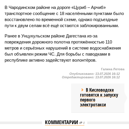
В Чародинском районе на дороге «Цуриб – Арчиб»
транспортное сообщение с 18 населёнными пунктами было
восстановлено по временной схеме, однако подъездные
пути к двум селам всё ещё остаются заблокированными.
Ранее в Унцукульском районе Дагестана из-за
повреждения дорожного полотна протяжённостью 110
метров и серьёзных нарушений в системе водоснабжения
был объявлен режим ЧС. Для борьбы с паводками в
республике активно задействуют волонтёров.
Галина Летова
Опубликовано:
13.07.2026 16:12
Отредактировано:
13.07.2026 16:12
В Кисловодске
готовятся к запуску
первого
электротакси
КОММЕНТАРИИ
0