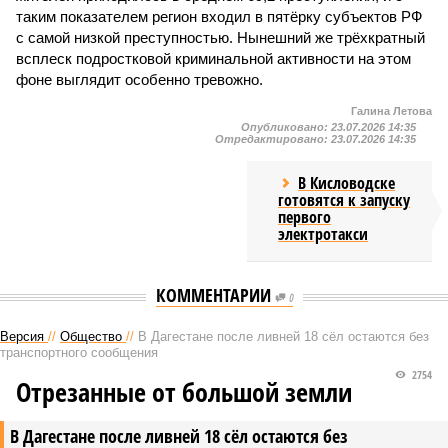
таким показателем регион входил в пятёрку субъектов РФ
с самой низкой преступностью. Нынешний же трёхкратный
всплеск подростковой криминальной активности на этом
фоне выглядит особенно тревожно.
Галина Летова
Опубликовано:
23.07.2026 14:35
Отредактировано:
23.07.2026 14:35
В Кисловодске
готовятся к запуску
первого
электротакси
КОММЕНТАРИИ
0
Версия
//
Общество
//
В Дагестане после ливней 18 сёл остаются без
транспортного сообщения
2754
Отрезанные от большой земли
В Дагестане после ливней 18 сёл остаются без