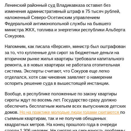
Ленинский районный суд Владикавказа оставил без
изменения административный штраф в 75 тысяч рублей,
наложенный Северо-Осетинским управлением
Федеральной антимонопольной службы на бывшего
министра ЖКХ, топлива и энергетики республики Альберта
Сокурова.
Напомним, как писала «Версия», министр был оштрафован
за то, что купленные для сирот за бюджетные деньги на
вторичном рынке жилья квартиры требовали капитального
ремонта, а в новых квартирах не работала отопительная
система. Эксперты считают, что Сокуров еще легко
отделался, хотя сам чиновник заявляет о намерении
оспорить решение суда в вышестоящей инстанции.
Вообще, в республике положенные по закону квартиры
сироты ждут по восемь лет. Государство сразу должно
обеспечить бесплатным жильем всех выпускников детских
домов.
Но на практике молодые люди годами скитаются
по
съемным квартирам, так и не получив обещанных
квадратных метров. На конец прошлого года в очереди
стояли 1 306 человек. Не смотря на серьезность проблемы,