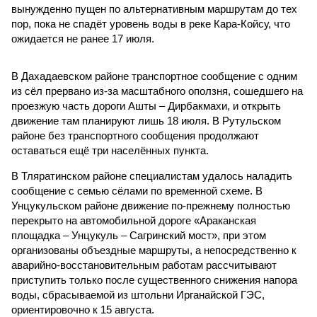
вынужденно пущен по альтернативным маршрутам до тех
пор, пока не спадёт уровень воды в реке Кара-Койсу, что
ожидается не ранее 17 июля.
В Дахадаевском районе транспортное сообщение с одним
из сёл прервано из-за масштабного оползня, сошедшего на
проезжую часть дороги Ашты – Дирбакмахи, и открыть
движение там планируют лишь 18 июля. В Рутульском
районе без транспортного сообщения продолжают
оставаться ещё три населённых пункта.
В Тляратинском районе специалистам удалось наладить
сообщение с семью сёлами по временной схеме. В
Унцукульском районе движение по-прежнему полностью
перекрыто на автомобильной дороге «Араканская
площадка – Унцукуль – Сагринский мост», при этом
организованы объездные маршруты, а непосредственно к
аварийно-восстановительным работам рассчитывают
приступить только после существенного снижения напора
воды, сбрасываемой из штольни Ирганайской ГЭС,
ориентировочно к 15 августа.