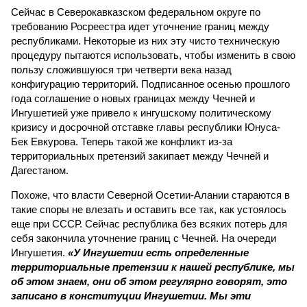
Сейчас в Северокавказском федеральном округе по
требованию Росреестра идет уточнение границ между
республиками. Некоторые из них эту чисто техническую
процедуру пытаются использовать, чтобы изменить в свою
пользу сложившуюся три четверти века назад
конфигурацию территорий. Подписанное осенью прошлого
года соглашение о новых границах между Чечней и
Ингушетией уже привело к ингушскому политическому
кризису и досрочной отставке главы республики Юнуса-
Бек Евкурова. Теперь такой же конфликт из-за
территориальных претензий закипает между Чечней и
Дагестаном.
Похоже, что власти Северной Осетии-Алании стараются в
такие споры не влезать и оставить все так, как устоялось
еще при СССР. Сейчас республика без всяких потерь для
себя закончила уточнение границ с Чечней. На очереди
Ингушетия.
«У Ингушетии есть определенные
территориальные претензии к нашей республике, мы
об этом знаем, они об этом регулярно говорят, это
записано в конституции Ингушетии. Мы эти