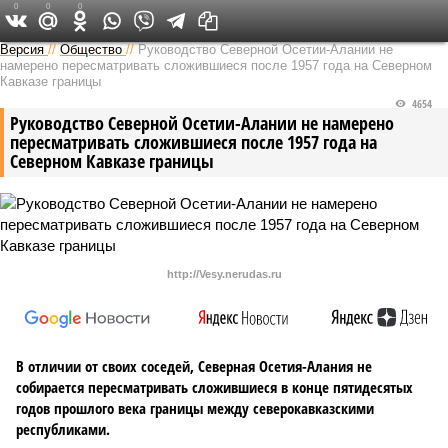
0
0
0
Версия на Кавказе
Версия
//
Общество
//
Руководство Северной Осетии-Алании не
намерено пересматривать сложившиеся после 1957 года на Северном
Кавказе границы
4654
Руководство Северной Осетии-Алании не намерено
пересматривать сложившиеся после 1957 года на
Северном Кавказе границы
http://Vesy.nerudas.ru
В отличии от своих соседей, Северная Осетия-Алания не
собирается пересматривать сложившиеся в конце пятидесятых
годов прошлого века границы между северокавказскими
республиками.