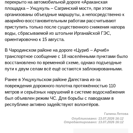
перекрыто на автомобильной дороге «Араканская
площадка – Унцукуль – Сагринский мост», при этом
организованы объездные маршруты, а непосредственно к
аварийно-восстановительным работам рассчитывают
приступить только после существенного снижения напора
воды, сбрасываемой из штольни Ирганайской ГЭС,
ориентировочно к 15 августа.
В Чародинском районе на дороге «Цуриб – Арчиб»
транспортное сообщение с 18 населёнными пунктами было
восстановлено по временной схеме, однако подъездные
пути к двум селам всё ещё остаются заблокированными.
Ранее в Унцукульском районе Дагестана из-за
повреждения дорожного полотна протяжённостью 110
метров и серьёзных нарушений в системе водоснабжения
был объявлен режим ЧС. Для борьбы с паводками в
республике активно задействуют волонтёров.
Галина Летова
Опубликовано:
13.07.2026 16:12
Отредактировано:
13.07.2026 16:12