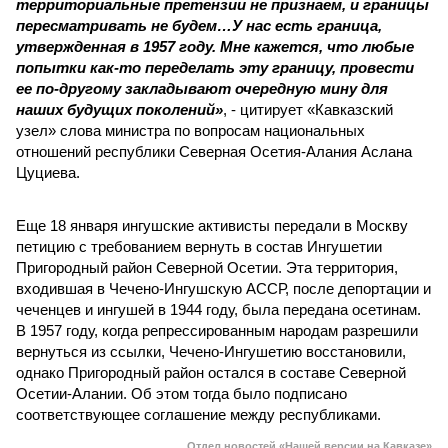
территориальные претензии не признаем, и границы
пересматривать не будем…У нас есть граница,
утвержденная в 1957 году. Мне кажется, что любые
попытки как-то переделать эту границу, провести
ее по-другому закладывают очередную мину для
наших будущих поколений»
, - цитирует «Кавказский
узел» слова министра по вопросам национальных
отношений республики Северная Осетия-Алания Аслана
Цуциева.
Еще 18 января ингушские активисты передали в Москву
петицию с требованием вернуть в состав Ингушетии
Пригородный район Северной Осетии. Эта территория,
входившая в Чечено-Ингушскую АССР, после депортации и
чеченцев и ингушей в 1944 году, была передана осетинам.
В 1957 году, когда репрессированным народам разрешили
вернуться из ссылки, Чечено-Ингушетию восстановили,
однако Пригородный район остался в составе Северной
Осетии-Алании. Об этом тогда было подписано
соответствующее соглашение между республиками.
Отдел новостей «Нашей версии на Кавказе»