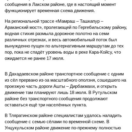
сообщения в Лакском районе, где в настоящий момент
функционирует временная схема движения.
На региональной трассе «Мамраш – Ташкапур –
Араканский мост», пролегающей по Гергебильскому району,
водная стихия размыла дорожное полотно на семи
различных отрезках, и весь автомобильный поток был
вынужденно пущен по альтернативным маршрутам до тех
пор, пока не спадёт уровень воды в реке Кара-Койсу, что
ожидается не ранее 17 июля.
В Дахадаевском районе транспортное сообщение с одним
из сёл прервано из-за масштабного оползня, сошедшего на
проезжую часть дороги Ашты – Дирбакмахи, и открыть
движение там планируют лишь 18 июля. В Рутульском
районе без транспортного сообщения продолжают
оставаться ещё три населённых пункта.
В Тляратинском районе специалистам удалось наладить
сообщение с семью сёлами по временной схеме. В
Унцукульском районе движение по-прежнему полностью