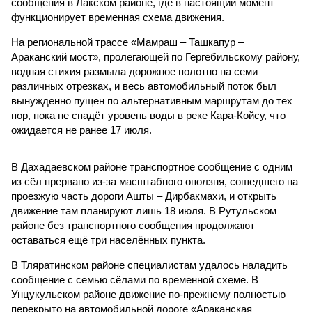
сообщения в Лакском районе, где в настоящий момент
функционирует временная схема движения.
На региональной трассе «Мамраш – Ташкапур –
Араканский мост», пролегающей по Гергебильскому району,
водная стихия размыла дорожное полотно на семи
различных отрезках, и весь автомобильный поток был
вынужденно пущен по альтернативным маршрутам до тех
пор, пока не спадёт уровень воды в реке Кара-Койсу, что
ожидается не ранее 17 июля.
В Дахадаевском районе транспортное сообщение с одним
из сёл прервано из-за масштабного оползня, сошедшего на
проезжую часть дороги Ашты – Дирбакмахи, и открыть
движение там планируют лишь 18 июля. В Рутульском
районе без транспортного сообщения продолжают
оставаться ещё три населённых пункта.
В Тляратинском районе специалистам удалось наладить
сообщение с семью сёлами по временной схеме. В
Унцукульском районе движение по-прежнему полностью
перекрыто на автомобильной дороге «Араканская