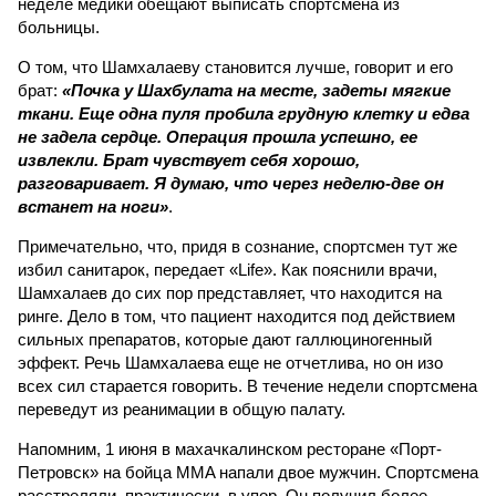
неделе медики обещают выписать спортсмена из
больницы.
О том, что Шамхалаеву становится лучше, говорит и его
брат:
«Почка у Шахбулата на месте, задеты мягкие
ткани. Еще одна пуля пробила грудную клетку и едва
не задела сердце. Операция прошла успешно, ее
извлекли. Брат чувствует себя хорошо,
разговаривает. Я думаю, что через неделю-две он
встанет на ноги»
.
Примечательно, что, придя в сознание, спортсмен тут же
избил санитарок, передает «Life». Как пояснили врачи,
Шамхалаев до сих пор представляет, что находится на
ринге. Дело в том, что пациент находится под действием
сильных препаратов, которые дают галлюциногенный
эффект. Речь Шамхалаева еще не отчетлива, но он изо
всех сил старается говорить. В течение недели спортсмена
переведут из реанимации в общую палату.
Напомним, 1 июня в махачкалинском ресторане «Порт-
Петровск» на бойца MMA напали двое мужчин. Спортсмена
расстреляли, практически, в упор. Он получил более