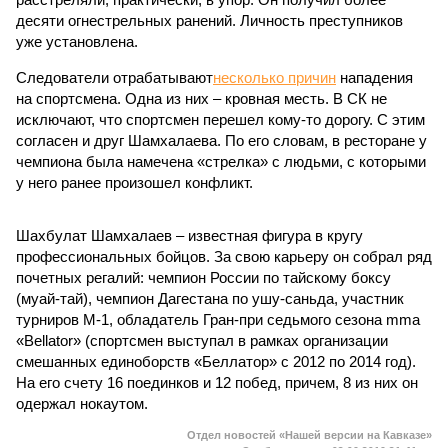
десяти огнестрельных ранений. Личность преступников
уже установлена.
Следователи отрабатывают
несколько причин
нападения
на спортсмена. Одна из них – кровная месть. В СК не
исключают, что спортсмен перешел кому-то дорогу. С этим
согласен и друг Шамхалаева. По его словам, в ресторане у
чемпиона была намечена «стрелка» с людьми, с которыми
у него ранее произошел конфликт.
Шахбулат Шамхалаев – известная фигура в кругу
профессиональных бойцов. За свою карьеру он собрал ряд
почетных регалий: чемпион России по тайскому боксу
(муай-тай), чемпион Дагестана по ушу-саньда, участник
турниров М-1, обладатель Гран-при седьмого сезона mma
«Bellator» (спортсмен выступал в рамках организации
смешанных единоборств «Беллатор» с 2012 по 2014 год).
На его счету 16 поединков и 12 побед, причем, 8 из них он
одержал нокаутом.
Отдел новостей «Нашей версии на Кавказе»