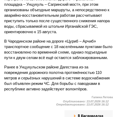
площадка – Унцукуль – Сагринский мост», при этом
организованы объездные маршруты, а непосредственно к
аварийно-восстановительным работам рассчитывают
приступить только после существенного снижения напора
воды, сбрасываемой из штольни Ирганайской ГЭС,
ориентировочно к 15 августа.
В Чародинском районе на дороге «Цуриб – Арчиб»
транспортное сообщение с 18 населёнными пунктами было
восстановлено по временной схеме, однако подъездные
пути к двум селам всё ещё остаются заблокированными.
Ранее в Унцукульском районе Дагестана из-за
повреждения дорожного полотна протяжённостью 110
метров и серьёзных нарушений в системе водоснабжения
был объявлен режим ЧС. Для борьбы с паводками в
республике активно задействуют волонтёров.
Галина Летова
Опубликовано:
13.07.2026 16:12
Отредактировано:
13.07.2026 16:12
В Кисловодске