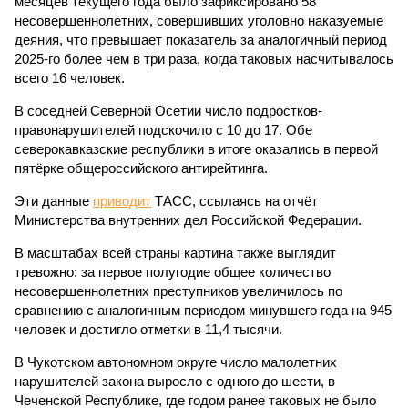
месяцев текущего года было зафиксировано 58
несовершеннолетних, совершивших уголовно наказуемые
деяния, что превышает показатель за аналогичный период
2025-го более чем в три раза, когда таковых насчитывалось
всего 16 человек.
В соседней Северной Осетии число подростков-
правонарушителей подскочило с 10 до 17. Обе
северокавказские республики в итоге оказались в первой
пятёрке общероссийского антирейтинга.
Эти данные
приводит
ТАСС, ссылаясь на отчёт
Министерства внутренних дел Российской Федерации.
В масштабах всей страны картина также выглядит
тревожно: за первое полугодие общее количество
несовершеннолетних преступников увеличилось по
сравнению с аналогичным периодом минувшего года на 945
человек и достигло отметки в 11,4 тысячи.
В Чукотском автономном округе число малолетних
нарушителей закона выросло с одного до шести, в
Чеченской Республике, где годом ранее таковых не было