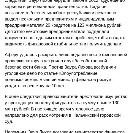
следствия, Заур Лихов нарушил закон в 2012 году, еще до
карьеры в региональном правительстве. Тогда он
возглавлял Росссельхохбанк республики и незаконно
выдал нескольким предприятиям и индивидуальным
предпринимателям 20 кредитов на 123 миллиона рублей.
Для этого некоторые предприниматели подделали
документы по годовым отчетам о прибыли, чтобы создать
видимость финансовой стабильности и получить деньги.
Аферу удалось раскрыть лишь недавно после финансовой
проверки, которую устроила служба собственной
безопасности банка. Против Заура Лихова возбудили
уголовное дело по статье «Злоупотребление
полномочиями». Бывший министр финансов рискует
угодить за решетку на 10 лет.
В ходе следствия правоохранители арестовали имущество
у проходящих по делу фигурантов на сумму свыше 130
млн рублей. В настоящее время уголовное дело
направлено для рассмотрения в Нальчикский городской
суд.
Напомним, Заур Лихов возглавил министерство финансов