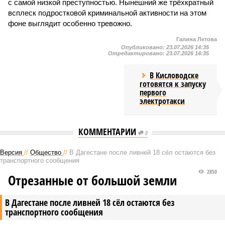
с самой низкой преступностью. Нынешний же трёхкратный
всплеск подростковой криминальной активности на этом
фоне выглядит особенно тревожно.
Галина Летова
Опубликовано:
23.07.2026 14:35
Отредактировано:
23.07.2026 14:35
В Кисловодске
готовятся к запуску
первого
электротакси
КОММЕНТАРИИ
0
Версия
//
Общество
//
В Дагестане после ливней 18 сёл остаются без
транспортного сообщения
2850
Отрезанные от большой земли
В Дагестане после ливней 18 сёл остаются без
транспортного сообщения