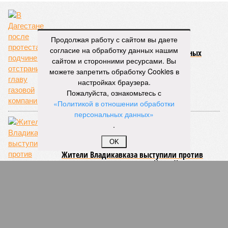
Продолжая работу с сайтом вы даете
согласие на обработку данных нашим
В Дагестане после протеста подчиненных
сайтом и сторонними ресурсами. Вы
отстранили главу газовой компании
можете запретить обработку Cookies в
настройках браузера.
Пожалуйста, ознакомьтесь с
«Политикой в отношении обработки
персональных данных»
.
OK
Жители Владикавказа выступили против
переноса памятника поэту Коста Хетагурову