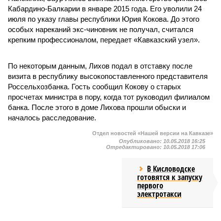
Кабардино-Балкарии в январе 2015 года. Его уволили 24
июля по указу главы республики Юрия Кокова. До этого
особых нареканий экс-чиновник не получал, считался
крепким профессионалом, передает «Кавказский узел».
По некоторым данным, Лихов подал в отставку после
визита в республику высокопоставленного представителя
Россельхозбанка. Гость сообщил Кокову о старых
просчетах министра в пору, когда тот руководил филиалом
банка. После этого в доме Лихова прошли обыски и
началось расследование.
Отдел новостей «Нашей версии на Кавказе»
Опубликовано:
10.05.2018 16:25
Отредактировано:
10.05.2018 17:06
В Кисловодске
готовятся к запуску
первого
электротакси