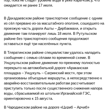
пор, пока не спадёт уровень воды в реке Кара-Койсу, что
ожидается не ранее 17 июля.
В Дахадаевском районе транспортное сообщение с одним
из сёл прервано из-за масштабного оползня, сошедшего на
проезжую часть дороги Ашты – Дирбакмахи, и открыть
движение там планируют лишь 18 июля. В Рутульском
районе без транспортного сообщения продолжают
оставаться ещё три населённых пункта.
В Тляратинском районе специалистам удалось наладить
сообщение с семью сёлами по временной схеме. В
Унцукульском районе движение по-прежнему полностью
перекрыто на автомобильной дороге «Араканская
площадка – Унцукуль – Сагринский мост», при этом
организованы объездные маршруты, а непосредственно к
аварийно-восстановительным работам рассчитывают
приступить только после существенного снижения напора
воды, сбрасываемой из штольни Ирганайской ГЭС,
ориентировочно к 15 августа.
В Чародинском районе на дороге «Цуриб – Арчиб»