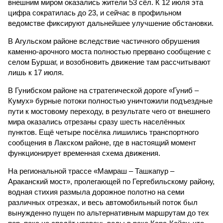
внешним миром оказались жители 53 сёл. К 12 июля эта
цифра сократилась до 23, и сейчас в профильном
ведомстве фиксируют дальнейшее улучшение обстановки.
В Агульском районе вследствие частичного обрушения
каменно-арочного моста полностью прервано сообщение с
селом Буршаг, и возобновить движение там рассчитывают
лишь к 17 июля.
В Гунибском районе на стратегической дороге «Гуниб –
Кумух» бурные потоки полностью уничтожили подъездные
пути к мостовому переходу, в результате чего от внешнего
мира оказались отрезаны сразу шесть населённых
пунктов. Ещё четыре посёлка лишились транспортного
сообщения в Лакском районе, где в настоящий момент
функционирует временная схема движения.
На региональной трассе «Мамраш – Ташкапур –
Араканский мост», пролегающей по Гергебильскому району,
водная стихия размыла дорожное полотно на семи
различных отрезках, и весь автомобильный поток был
вынужденно пущен по альтернативным маршрутам до тех