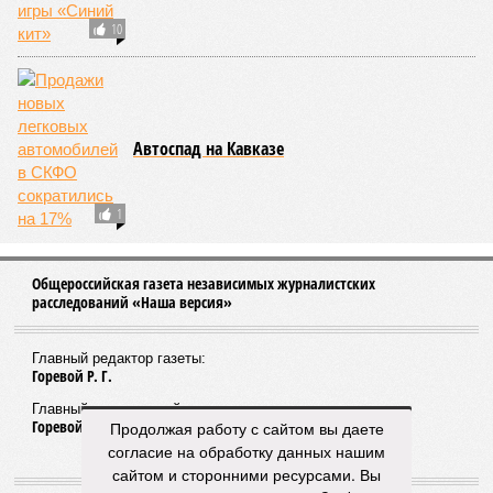
КОММЕНТАРИИ
0
ПОСЛЕДНИЕ НОВОСТИ
05/08
Ставрополье вошло в топ-10 регионов России по
турпотоку в первой половине 2026 года
05/08
Более трети автомобилистов Северного Кавказа
стали реже пользоваться машиной
04/08
В Северной Осетии задержали мужчину за стрельбу
на базе отдыха
04/08
Школьный набор на Ставрополье подорожал до 19,3
тысячи рублей
04/08
В Дагестане нашли почти 3,9 тысячи земельных
участков под жилую застройку
ЕЩЕ НОВОСТИ
Продолжая работу с сайтом вы даете
согласие на обработку данных нашим
сайтом и сторонними ресурсами. Вы
НОВОСТИ ПАРТНЕРОВ