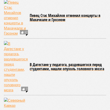
Напомним, что мощнейшие дожди, прошедшие 8 июля,
нанесли колоссальный урон дорожной инфраструктуре, в
результате чего на пике разгула стихии без связи с
внешним миром оказались жители 53 сёл. К 12 июля эта
цифра сократилась до 23, и сейчас в профильном
ведомстве фиксируют дальнейшее улучшение обстановки.
В Агульском районе вследствие частичного обрушения
каменно-арочного моста полностью прервано сообщение с
селом Буршаг, и возобновить движение там рассчитывают
лишь к 17 июля.
В Гунибском районе на стратегической дороге «Гуниб –
Кумух» бурные потоки полностью уничтожили подъездные
пути к мостовому переходу, в результате чего от внешнего
мира оказались отрезаны сразу шесть населённых
пунктов. Ещё четыре посёлка лишились транспортного
сообщения в Лакском районе, где в настоящий момент
функционирует временная схема движения.
На региональной трассе «Мамраш – Ташкапур –