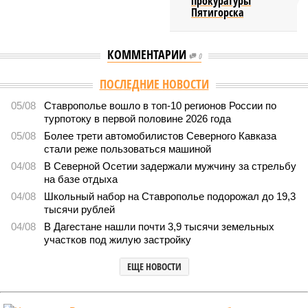
прокуратуры
Пятигорска
КОММЕНТАРИИ
0
Версия
//
Общество
//
Кабардино-Балкария и Северная Осетия попали в
топ-5 антирейтинга по детской преступности
2285
Тревожная статистика
Кабардино-Балкария и Северная Осетия попали в топ-5
антирейтинга по детской преступности
Кабардино-Балкария и Северная Осетия попали в топ-5 антирейтинга по
детской преступности (фото: pixabay.com/fsHH)
Две республики Северного Кавказа продемонстрировали
существенный рост детской преступности по итогам первого