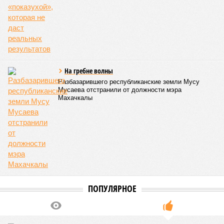
Отрезанные от большой земли
В Дагестане после ливней 18 сёл остаются без
транспортного сообщения
В Дагестане после ливней 18 сёл остаются без транспортного сообщения
(фото: Министерство транспорта и дорожного хозяйства Республики
Дагестан)
Министерство транспорта Республики Дагестан обнародовало
актуальную сводку о ходе ликвидации последствий мощных
ливней, обрушившихся на регион.
Согласно официальным данным на 13 июля, дорожным
службам удалось восстановить транспортное сообщение
на 17 ранее пострадавших участках автомобильных дорог,
однако 18 населённых пунктов всё ещё пребывают в
транспортной блокаде.