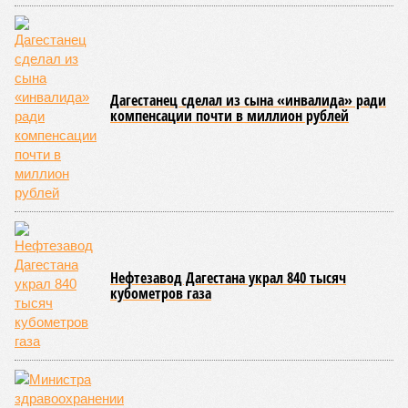
В Чукотском автономном округе число малолетних
нарушителей закона выросло с одного до шести, в
Чеченской Республике, где годом ранее таковых не было
вовсе, теперь зафиксировано восемь случаев, а в
Пензенской области показатель и вовсе подскочил с 39 до
87 человек.
Наибольший абсолютный прирост подростковой
преступности зафиксирован в трёх федеральных округах.
В Северо-Западном федеральном округе количество таких
правонарушителей выросло с 937 до 1,1 тысячи, в
Приволжском – с 2,2 до 2,3 тысячи, а в Центральном – с 1,8
до 2 тысяч человек.
В то же время в Дальневосточном и Уральском
федеральных округах ведомство зафиксировало снижение
показателя – до 1,1 тысячи в каждом из этих
макрорегионов.
Ранее сообщалось, что по итогам 2025 года Кабардино-
Балкарская Республика относилась к числу наиболее