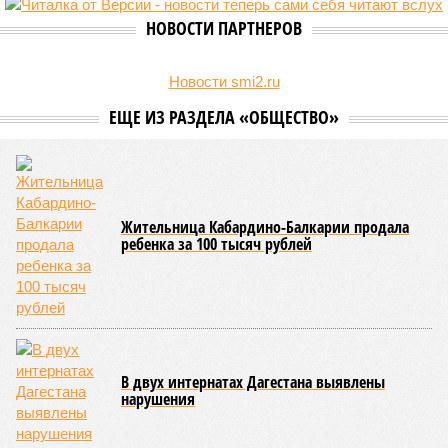
полугодия 2026-го.
В Кабардино-Балкарской Республике за первые шесть
месяцев текущего года было зафиксировано 58
несовершеннолетних, совершивших уголовно наказуемые
деяния, что превышает показатель за аналогичный период
2025-го более чем в три раза, когда таковых насчитывалось
всего 16 человек.
В соседней Северной Осетии число подростков-
правонарушителей подскочило с 10 до 17. Обе
северокавказские республики в итоге оказались в первой
пятёрке общероссийского антирейтинга.
Эти данные
приводит
ТАСС, ссылаясь на отчёт
Министерства внутренних дел Российской Федерации.
В масштабах всей страны картина также выглядит
тревожно: за первое полугодие общее количество
несовершеннолетних преступников увеличилось по
сравнению с аналогичным периодом минувшего года на 945
человек и достигло отметки в 11,4 тысячи.