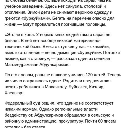
по словам сельчан, больше походит на сарай, чем на
учебное заведение. Здесь нет санузла, столовой и
отопления. Зимой дети не снимают верхнюю одежду и
греются «буржуйками». Бегать на перемене опасно для
жизни — могут провалиться прогнившие половицы.
«Это не школа. У нормальных людей такого сарая не
бывает. В ней нет вообще никакой материально-
технической базы. Вместо стульев у нас – скамейки,
вместо отопления – вечно дымящие «буржуйки». Потолки
низкие, как в старину», — рассказал один из сельчан
Магомедрамазан Абдулкаримов.
По его словам, раньше в школе учились 120 детей. Теперь
их число сократилось вдвое. Родители предпочитают
возить ребятишек в Махачкалу, Буйнакск, Кизляр,
Хасавюрт.
Федеральный суд решил, что здание не соответствует
никаким нормам. Однако региональные власти
бездействуют. Абдулкаримов обращался в сельскую и
районную администрацию, прокуратуру. Почти 60 писем
остались без ответа.