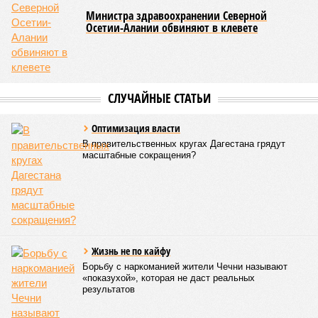
благополучных субъектов Федерации: там на 10 тысяч
жителей приходилось в среднем 69,2 преступления, и с
таким показателем регион входил в пятёрку субъектов РФ
с самой низкой преступностью. Нынешний же трёхкратный
всплеск подростковой криминальной активности на этом
фоне выглядит особенно тревожно.
Галина Летова
Опубликовано:
23.07.2026 14:35
Отредактировано:
23.07.2026 14:35
ФСБ пресекла
подготовку теракта
у здания
прокуратуры
Пятигорска
КОММЕНТАРИИ
0
Версия
//
Общество
//
В Дагестане после ливней 18 сёл остаются без
транспортного сообщения
2930