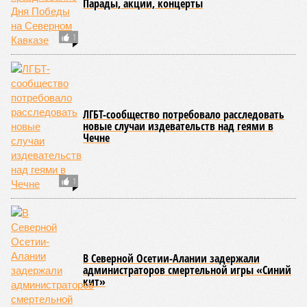
приступить только после существенного снижения напора
воды, сбрасываемой из штольни Ирганайской ГЭС,
ориентировочно к 15 августа.
В Чародинском районе на дороге «Цуриб – Арчиб»
транспортное сообщение с 18 населёнными пунктами было
восстановлено по временной схеме, однако подъездные
пути к двум селам всё ещё остаются заблокированными.
Ранее в Унцукульском районе Дагестана из-за
повреждения дорожного полотна протяжённостью 110
метров и серьёзных нарушений в системе водоснабжения
был объявлен режим ЧС. Для борьбы с паводками в
республике активно задействуют волонтёров.
Галина Летова
Опубликовано:
13.07.2026 16:12
Отредактировано:
13.07.2026 16:12
ФСБ пресекла
подготовку теракта
у здания
прокуратуры
Пятигорска