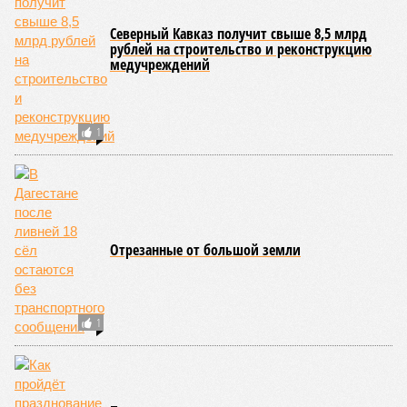
Араканский мост», пролегающей по Гергебильскому району,
водная стихия размыла дорожное полотно на семи
различных отрезках, и весь автомобильный поток был
вынужденно пущен по альтернативным маршрутам до тех
пор, пока не спадёт уровень воды в реке Кара-Койсу, что
ожидается не ранее 17 июля.
В Дахадаевском районе транспортное сообщение с одним
из сёл прервано из-за масштабного оползня, сошедшего на
проезжую часть дороги Ашты – Дирбакмахи, и открыть
движение там планируют лишь 18 июля. В Рутульском
районе без транспортного сообщения продолжают
оставаться ещё три населённых пункта.
В Тляратинском районе специалистам удалось наладить
сообщение с семью сёлами по временной схеме. В
Унцукульском районе движение по-прежнему полностью
перекрыто на автомобильной дороге «Араканская
площадка – Унцукуль – Сагринский мост», при этом
организованы объездные маршруты, а непосредственно к
аварийно-восстановительным работам рассчитывают