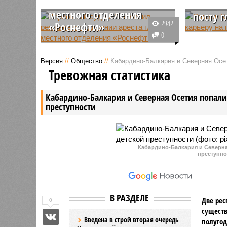
продлении ареста главы
законч
местного отделения
посту 
2942
«Роснефти»
Глава Чеч
0
Решение Нальчикского районного
менять д
суда о продлении ареста
претенду
Версия
//
Общество
//
Кабардино-Балкария и Северная Осет
бывшего руководителя
федераль
Тревожная статистика
республиканского отделения
мечта — 
«Роснефти» Валерия Карданова
молодежн
Кабардино-Балкария и Северная Осетия попали 
отменено Верховным судом
Чечню —
преступности
Кабардино-Балкарии.
регионом
Кабардино-Балкария и Северная
преступно
В РАЗДЕЛЕ
Две рес
0
существ
Введена в строй вторая очередь
полугод