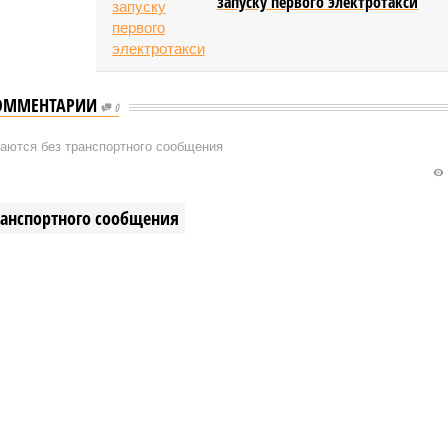
запуску первого электротакси
ОММЕНТАРИИ
0
таются без транспортного сообщения
транспортного сообщения
сёл остаются без транспортного сообщения (фото:
и дорожного хозяйства Республики Дагестан)
рство транспорта Республики Дагестан обнародовало
ную сводку о ходе ликвидации последствий мощных