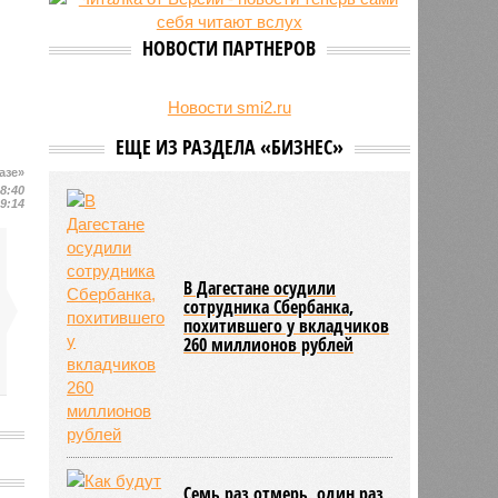
на Северном Кавказе в августе
28/07
Кисловодский пляж стал первым
НОВОСТИ ПАРТНЕРОВ
на Ставрополье обладателем
«синего флага»
27/07
Республики СКФО замкнули
Новости smi2.ru
рейтинг регионов России по
ЕЩЕ ИЗ РАЗДЕЛА «БИЗНЕС»
обороту розничной торговли
азе»
08:40
09:14
В Дагестане осудили
сотрудника Сбербанка,
похитившего у вкладчиков
260 миллионов рублей
Семь раз отмерь, один раз