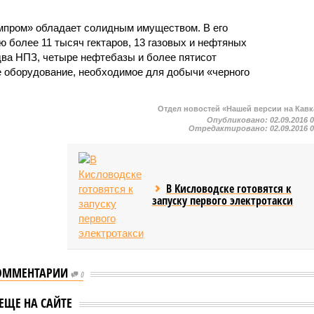
пром» обладает солидным имуществом. В его
 более 11 тысяч гектаров, 13 газовых и нефтяных
два НПЗ, четыре нефтебазы и более пятисот
е оборудование, необходимое для добычи «черного
Отдел новостей «Нашей версии на Кавк
Опубликовано:
02.09.2016 
Отредактировано:
02.09.2016 
В Кисловодске готовятся к
запуску первого электротакси
ОММЕНТАРИИ
0
Прокуратура Дагестана
 Кадыров хочет
ЕЩЕ НА САЙТЕ