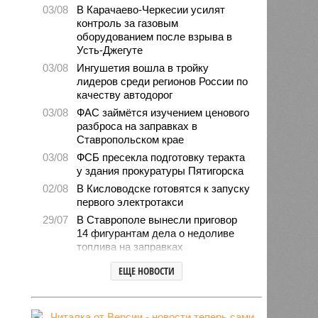
03/08
В Карачаево-Черкесии усилят
контроль за газовым
оборудованием после взрыва в
Усть-Джегуте
03/08
Ингушетия вошла в тройку
лидеров среди регионов России по
качеству автодорог
03/08
ФАС займётся изучением ценового
разброса на заправках в
Ставропольском крае
03/08
ФСБ пресекла подготовку теракта
у здания прокуратуры Пятигорска
02/08
В Кисловодске готовятся к запуску
первого электротакси
29/07
В Ставрополе вынесли приговор
14 фигурантам дела о недоливе
топлива на заправках
28/07
Продажи подержанных авто в
ЕЩЕ НОВОСТИ
СКФО сократились в 2026 году
28/07
Авиалесоохрана предупредила о
повышенной пожарной опасности