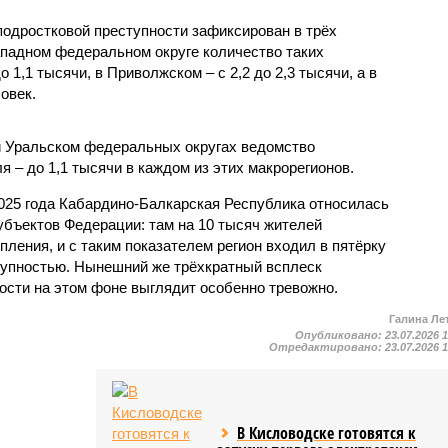
одростковой преступности зафиксирован в трёх
падном федеральном округе количество таких
1,1 тысячи, в Приволжском – с 2,2 до 2,3 тысячи, а в
овек.
и Уральском федеральных округах ведомство
 – до 1,1 тысячи в каждом из этих макрорегионов.
2025 года Кабардино-Балкарская Республика относилась
убъектов Федерации: там на 10 тысяч жителей
пления, и с таким показателем регион входил в пятёрку
тупностью. Нынешний же трёхкратный всплеск
ости на этом фоне выглядит особенно тревожно.
Галина Ле
Опубликовано:
23.07.2026 
Отредактировано:
23.07.2026 
В Кисловодске готовятся к