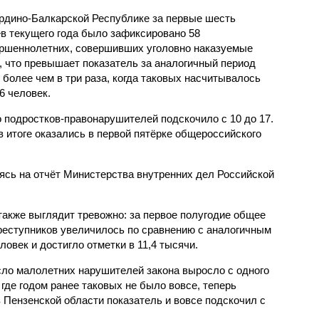
рдино-Балкарской Республике за первые шесть
в текущего года было зафиксировано 58
ршеннолетних, совершивших уголовно наказуемые
, что превышает показатель за аналогичный период
о более чем в три раза, когда таковых насчитывалось
6 человек.
 подростков-правонарушителей подскочило с 10 до 17.
 итоге оказались в первой пятёрке общероссийского
сь на отчёт Министерства внутренних дел Российской
также выглядит тревожно: за первое полугодие общее
еступников увеличилось по сравнению с аналогичным
овек и достигло отметки в 11,4 тысячи.
сло малолетних нарушителей закона выросло с одного
 где годом ранее таковых не было вовсе, теперь
 Пензенской области показатель и вовсе подскочил с