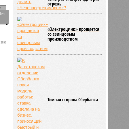
отрежь
у
2636
1
«Электроцинк» прощается
в
со свинцовым
в
производством
2050
а
Темная сторона Сбербанка