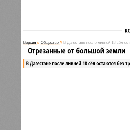
К
Версия
//
Общество
//
В Дагестане после ливней 18 сёл ос
Отрезанные от большой земли
В Дагестане после ливней 18 сёл остаются без 
В Дагестане после ливней 18 
Министерство транспорта 
В РАЗДЕЛЕ
Министе
1
актуаль