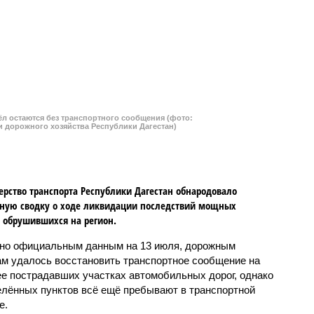
 обрушившихся на регион.
но официальным данным на 13 июля, дорожным
м удалось восстановить транспортное сообщение на
ее пострадавших участках автомобильных дорог, однако
елённых пунктов всё ещё пребывают в транспортной
е.
им, что мощнейшие дожди, прошедшие 8 июля,
и колоссальный урон дорожной инфраструктуре, в
тихии без связи с внешним миром оказались жители 53
ась до 23, и сейчас в профильном ведомстве
обстановки.
стичного обрушения каменно-арочного моста полностью
г, и возобновить движение там рассчитывают лишь к
кой дороге «Гуниб – Кумух» бурные потоки полностью
овому переходу, в результате чего от внешнего мира
аселённых пунктов. Ещё четыре посёлка лишились
м районе, где в настоящий момент функционирует