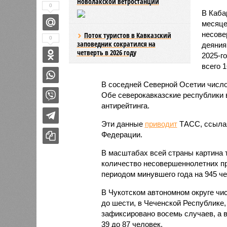
Новолакской ветростанции
0
В Каба
месяце
несове
Поток туристов в Кавказский
0
заповедник сократился на
деяния
четверть в 2026 году
2025-г
всего 1
В соседней Северной Осетии число
Обе северокавказские республики в
антирейтинга.
Эти данные
приводит
ТАСС, ссылая
Федерации.
В масштабах всей страны картина 
количество несовершеннолетних пр
периодом минувшего года на 945 чел
В Чукотском автономном округе чи
до шести, в Чеченской Республике,
зафиксировано восемь случаев, а в
39 до 87 человек.