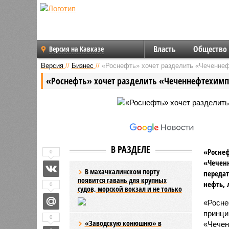
Власть
Общество
Версия на Кавказе
Версия
//
Бизнес
//
«Роснефть» хочет разделить «Чеченне
«Роснефть» хочет разделить «Чеченнефтехим
В РАЗДЕЛЕ
«Роснеф
0
«Чеченн
В махачкалинском порту
передат
появится гавань для крупных
нефть, 
0
судов, морской вокзал и не только
«Росне
принци
0
«Заводскую конюшню» в
«Чечен