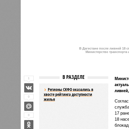
Регионы СКФО оказались в
ливней,
хвосте рейтинга доступности
0
жилья
Соглас
служба
17 ран
0
Дагестан попал в топ-10
18 нас
регионов-лидеров по числу
блокад
регистраций заведений общепита
Напомн
нанесл
результате чего на пике разгула с
сёл. К 12 июля эта цифра сократил
фиксируют дальнейшее улучшение 
В Агульском районе вследствие ча
прервано сообщение с селом Бурша
17 июля.
В Гунибском районе на стратегичес
уничтожили подъездные пути к мост
оказались отрезаны сразу шесть н
транспортного сообщения в Лакско