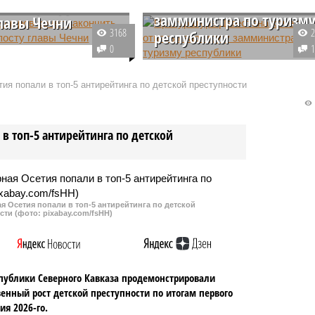
хочет отнять квартиру у
ить карьеру на
замминистра по туризм
главы Чечни
3168
республики
ни заявил, что хочет
0
олжность и не
Прокуратура Дагестана
ет на место
подозревает Марию Абрамкину 
ия попали в топ-5 антирейтинга по детской преступности
ного министра. Его
мошенничестве на 18 миллионо
сделать Грозный
рублей. По версии следствия, н
ой столицей Кавказа, а
эти деньги чиновница могла
в топ-5 антирейтинга по детской
 процветающим
купить себе квартиру в
.
Подмосковье.
 Осетия попали в топ-5 антирейтинга по детской
сти (фото: pixabay.com/fsHH)
публики Северного Кавказа продемонстрировали
енный рост детской преступности по итогам первого
ия 2026-го.