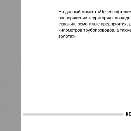
На данный момент «Чеченнефтехим
распоряжении территория площадью
скважин, ремонтные предприятия, 
километров трубопроводов, а такж
золота».
К
Верховный суд КБР
отменил решение о
Рамзан