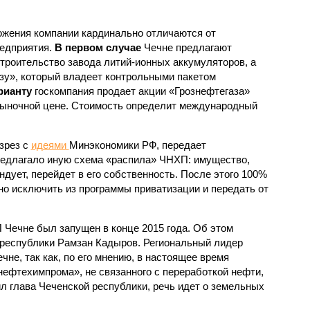
жения компании кардинально отличаются от
редприятия.
В первом случае
Чечне предлагают
троительство завода литий-ионных аккумуляторов, а
зу», который владеет контрольными пакетом
рианту
госкомпания продает акции «Грознефтегаза»
рыночной цене. Стоимость определит международный
зрез с
идеями
Минэкономики РФ, передает
редлагало иную схема «распила» ЧНХП: имущество,
ндует, перейдет в его собственность. После этого 100%
 исключить из программы приватизации и передать от
Чечне был запущен в конце 2015 года. Об этом
республики Рамзан Кадыров. Региональный лидер
чне, так как, по его мнению, в настоящее время
ефтехимпрома», не связанного с переработкой нефти,
ил глава Чеченской республики, речь идет о земельных