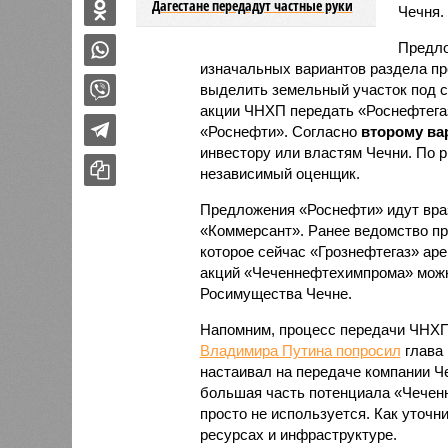
Дагестане передадут частные руки
Чечня.
Предло
изначальных вариантов раздела п
выделить земельный участок под с
акции ЧНХП передать «Роснефтега
«Роснефти». Согласно
второму ва
инвестору или властям Чечни. По 
независимый оценщик.
Предложения «Роснефти» идут вра
«Коммерсант». Ранее ведомство п
которое сейчас «Грознефтегаз» аре
акций «Чеченнефтехимпрома» можно
Росимущества Чечне.
Напомним, процесс передачи ЧНХП 
Владимира Путина попросил
глава 
настаивал на передаче компании Че
большая часть потенциала «Чеченн
просто не используется. Как уточн
ресурсах и инфраструктуре.