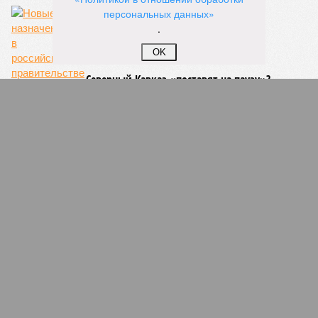
персональных данных»
.
OK
Северный Кавказ «поставят на паузу»?
Коков пакует чемоданы?