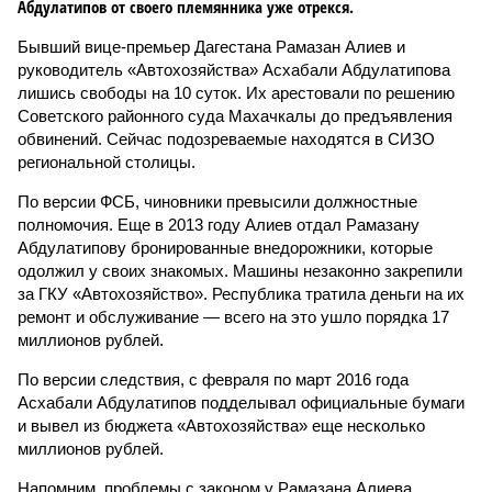
Абдулатипов от своего племянника уже отрекся.
Бывший вице-премьер Дагестана Рамазан Алиев и
руководитель «Автохозяйства» Асхабали Абдулатипова
лишись свободы на 10 суток. Их арестовали по решению
Советского районного суда Махачкалы до предъявления
обвинений. Сейчас подозреваемые находятся в СИЗО
региональной столицы.
По версии ФСБ, чиновники превысили должностные
полномочия. Еще в 2013 году Алиев отдал Рамазану
Абдулатипову бронированные внедорожники, которые
одолжил у своих знакомых. Машины незаконно закрепили
за ГКУ «Автохозяйство». Республика тратила деньги на их
ремонт и обслуживание — всего на это ушло порядка 17
миллионов рублей.
По версии следствия, с февраля по март 2016 года
Асхабали Абдулатипов подделывал официальные бумаги
и вывел из бюджета «Автохозяйства» еще несколько
миллионов рублей.
Напомним, проблемы с законом у Рамазана Алиева