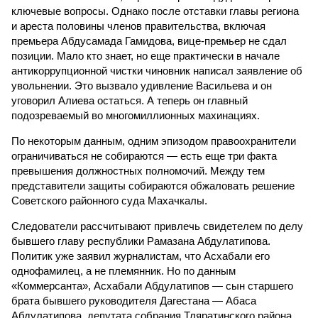
ключевые вопросы. Однако после отставки главы региона
и ареста половины членов правительства, включая
премьера Абдусамада Гамидова, вице-премьер не сдал
позиции. Мало кто знает, но еще практически в начале
антикоррупционной чистки чиновник написал заявление об
увольнении. Это вызвало удивление Васильева и он
уговорил Алиева остаться. А теперь он главный
подозреваемый во многомиллионных махинациях.
По некоторым данным, одним эпизодом правоохранители
ограничиваться не собираются — есть еще три факта
превышения должностных полномочий. Между тем
представители защиты собираются обжаловать решение
Советского районного суда Махачкалы.
Следователи рассчитывают привлечь свидетелем по делу
бывшего главу республики Рамазана Абдулатипова.
Политик уже заявил журналистам, что Асхабали его
однофамилец, а не племянник. Но по данным
«Коммерсанта», Асхабали Абдулатипов — сын старшего
брата бывшего руководителя Дагестана — Абаса
Абдулатипова, депутата собрания Тляратинского района