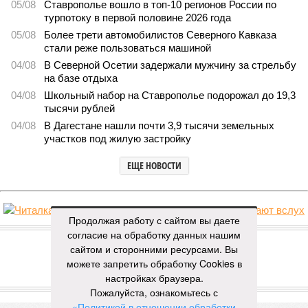
05/08
Ставрополье вошло в топ-10 регионов России по
турпотоку в первой половине 2026 года
05/08
Более трети автомобилистов Северного Кавказа
стали реже пользоваться машиной
04/08
В Северной Осетии задержали мужчину за стрельбу
на базе отдыха
04/08
Школьный набор на Ставрополье подорожал до 19,3
тысячи рублей
04/08
В Дагестане нашли почти 3,9 тысячи земельных
участков под жилую застройку
ЕЩЕ НОВОСТИ
Продолжая работу с сайтом вы даете
НОВОСТИ ПАРТНЕРОВ
согласие на обработку данных нашим
сайтом и сторонними ресурсами. Вы
можете запретить обработку Cookies в
Новости smi2.ru
настройках браузера.
ЕЩЕ ИЗ РАЗДЕЛА «ВЛАСТЬ»
Пожалуйста, ознакомьтесь с
«Политикой в отношении обработки