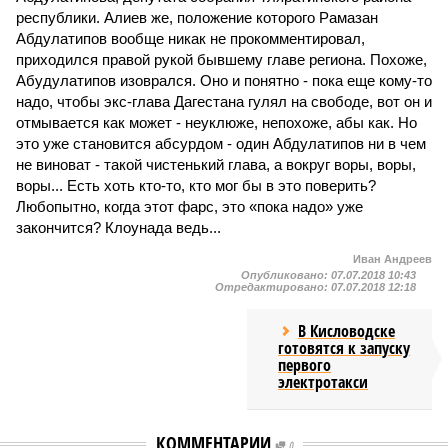
республики. Алиев же, положение которого Рамазан
Абдулатипов вообще никак не прокомментировал,
приходился правой рукой бывшему главе региона. Похоже,
Абудулатипов изоврался. Оно и понятно - пока еще кому-то
надо, чтобы экс-глава Дагестана гулял на свободе, вот он и
отмывается как может - неуклюже, непохоже, абы как. Но
это уже становится абсурдом - один Абдулатипов ни в чем
не виноват - такой чистенький глава, а вокруг воры, воры,
воры... Есть хоть кто-то, кто мог бы в это поверить?
Любопытно, когда этот фарс, это «пока надо» уже
закончится? Клоунада ведь...
Иван Андреев
Опубликовано:
07.07.2018 10:43
Отредактировано:
07.07.2018 12:18
В Кисловодске
готовятся к запуску
первого
электротакси
КОММЕНТАРИИ
0