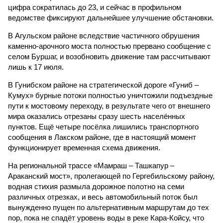
цифра сократилась до 23, и сейчас в профильном
ведомстве фиксируют дальнейшее улучшение обстановки.
В Агульском районе вследствие частичного обрушения
каменно-арочного моста полностью прервано сообщение с
селом Буршаг, и возобновить движение там рассчитывают
лишь к 17 июля.
В Гунибском районе на стратегической дороге «Гуниб –
Кумух» бурные потоки полностью уничтожили подъездные
пути к мостовому переходу, в результате чего от внешнего
мира оказались отрезаны сразу шесть населённых
пунктов. Ещё четыре посёлка лишились транспортного
сообщения в Лакском районе, где в настоящий момент
функционирует временная схема движения.
На региональной трассе «Мамраш – Ташкапур –
Араканский мост», пролегающей по Гергебильскому району,
водная стихия размыла дорожное полотно на семи
различных отрезках, и весь автомобильный поток был
вынужденно пущен по альтернативным маршрутам до тех
пор, пока не спадёт уровень воды в реке Кара-Койсу, что