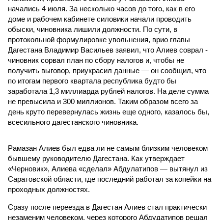
начались 4 июля. За несколько часов до того, как в его
доме и рабочем кабинете силовики начали проводить
обыски, чиновника лишили должности. По сути, в
протокольной формулировке увольнения, врио главы
Дагестана Владимир Васильев заявил, что Алиев соврал -
чиновник сорвал план по сбору налогов и, чтобы не
получить выговор, приукрасил данные — он сообщил, что
по итогам первого квартала республика будто бы
заработала 1,3 миллиарда рублей налогов. На деле сумма
не превысила и 300 миллионов. Таким образом всего за
день круто перевернулась жизнь еще одного, казалось бы,
всесильного дагестанского чиновника.
Рамазан Алиев был едва ли не самым близким человеком
бывшему руководителю Дагестана. Как утверждает
«Черновик», Алиева «сделал» Абдулатипов — вытянул из
Саратовской области, где последний работал за копейки на
проходных должностях.
Сразу после переезда в Дагестан Алиев стал практически
незаменим человеком, через которого Абдудатипов решал