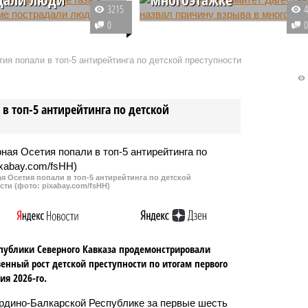
3215
ека, в том числе
Взрыв в многоквартирном доме 
0
 пострадали в
Каспийске, при котором
е взрыва газа в
пострадала семья из трёх
ия попали в топ-5 антирейтинга по детской преступности
доме в селе Яндаре.
человек, произошёл из-за утечк
вших с ожогами
бытового газа. Возбуждено
й степени доставили в
уголовное дело.
в топ-5 антирейтинга по детской
канскую клиническую
.
 Осетия попали в топ-5 антирейтинга по детской
сти (фото: pixabay.com/fsHH)
публики Северного Кавказа продемонстрировали
енный рост детской преступности по итогам первого
ия 2026-го.
рдино-Балкарской Республике за первые шесть