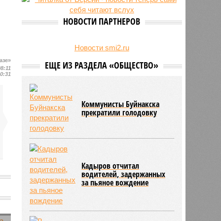
на Северном Кавказе в августе
28/07
Кисловодский пляж стал первым
НОВОСТИ ПАРТНЕРОВ
на Ставрополье обладателем
«синего флага»
27/07
Республики СКФО замкнули
Новости smi2.ru
рейтинг регионов России по
азе»
Камеры сняли момент
обороту розничной торговли
08:11
избиения Никиты Зезина
10:31
Песков объяснил, что
случилось с украинцами
ЕЩЕ ИЗ РАЗДЕЛА «ОБЩЕСТВО»
Коммунисты Буйнакска
прекратили голодовку