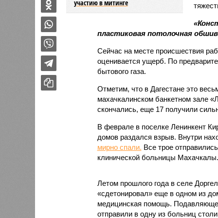
участию в митинге
тяжест
«Конс
пластиковая потолочная обшив
Сейчас на месте происшествия раб
оценивается ущерб. По предварите
бытового газа.
Отметим, что в Дагестане это весь
махачкалинском банкетном зале «
скончались, еще 17 получили силь
В феврале в поселке Ленинкент Ки
домов раздался взрыв. Внутри нах
мирно спали.
Все трое отправились
клинической больницы Махачкалы
Летом прошлого года в селе Дорге
«сдетонировал» еще в одном из д
медицинская помощь. Подавляющее
отправили в одну из больниц стол