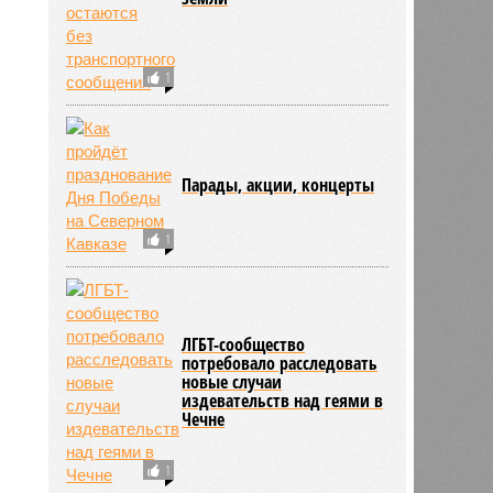
1
Отрезанные от большой
земли
1
Парады, акции, концерты
1