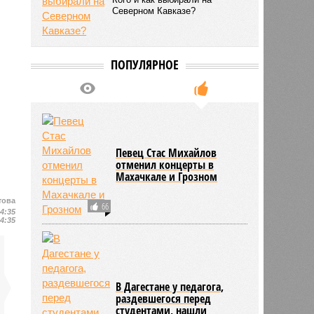
Призрачные и скандальные
Кого и как выбирали на
Северном Кавказе?
ПОПУЛЯРНОЕ
това
14:35
14:35
Певец Стас Михайлов
отменил концерты в
Махачкале и Грозном