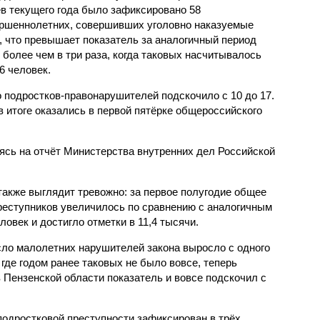
в текущего года было зафиксировано 58
ршеннолетних, совершивших уголовно наказуемые
, что превышает показатель за аналогичный период
о более чем в три раза, когда таковых насчитывалось
6 человек.
 подростков-правонарушителей подскочило с 10 до 17.
 итоге оказались в первой пятёрке общероссийского
сь на отчёт Министерства внутренних дел Российской
также выглядит тревожно: за первое полугодие общее
еступников увеличилось по сравнению с аналогичным
овек и достигло отметки в 11,4 тысячи.
сло малолетних нарушителей закона выросло с одного
 где годом ранее таковых не было вовсе, теперь
 Пензенской области показатель и вовсе подскочил с
одростковой преступности зафиксирован в трёх