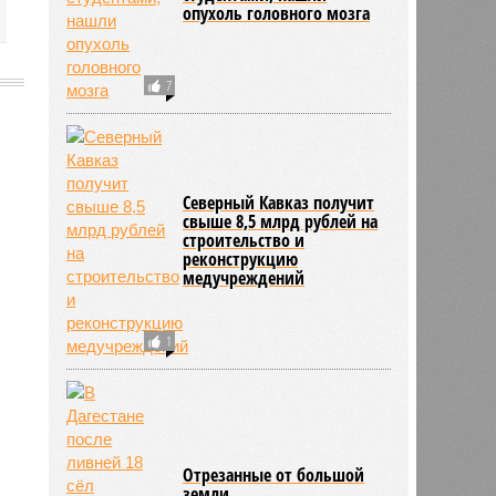
66
В Дагестане у педагога,
раздевшегося перед
студентами, нашли
опухоль головного мозга
7
Северный Кавказ получит
свыше 8,5 млрд рублей на
строительство и
реконструкцию
медучреждений