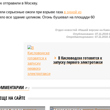
 отправили в Москву.
или серьезные ожоги при взрыве газа
в одной из
ло все здание целиком. Огонь бушевал на площади 60
Отдел новостей «Нашей версии на Кавк
Опубликовано:
07.11.2016 
Отредактировано:
07.11.2016 
В Кисловодске готовятся к
запуску первого электротакси
ОММЕНТАРИИ
0
Следственный комитет
шетии при взрыве
Дагестана назвал
ЕЩЕ НА САЙТЕ
 частном доме
причину взрыва в
дали люди
многоэтажке