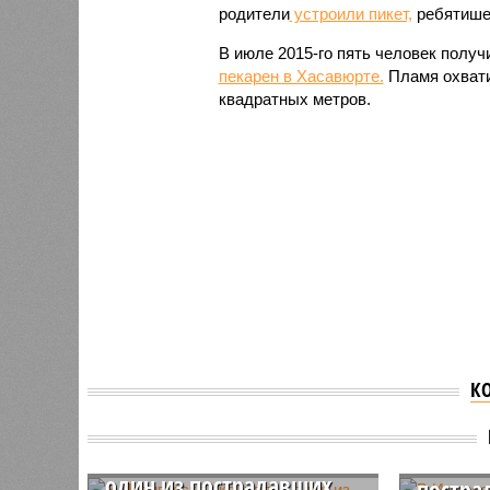
родители
устроили пикет,
ребятишек
В июле 2015-го пять человек получ
пекарен в Хасавюрте.
Пламя охвати
квадратных метров.
К
В Ингу
В Пятигорске скончался
газа в
один из пострадавших
постра