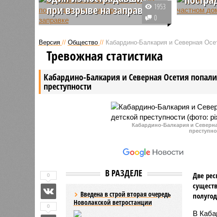
1953
при взрыве на заправке
Два челов
0
Один из пострадавших во время
ребёнок,
взрыва и последовавшего за ним
результат
Версия
//
Общество
//
Кабардино-Балкария и Северная Осет
пожара на автомобильной
частном 
Тревожная статистика
газозаправочной станции в
Пострада
Пятигорске скончался в
различно
Кабардино-Балкария и Северная Осетия попали 
лечебном учреждении.
республи
преступности
больницу
Кабардино-Балкария и Северная
преступно
В РАЗДЕЛЕ
Две рес
0
существ
Введена в строй вторая очередь
полугод
Новолакской ветростанции
0
В Каба