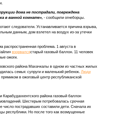
и.
трукции дома не пострадали, повреждена
ка в ванной комнате»,
- сообщили огнеборцы.
отают следователи. Устанавливается причина взрыва,
льным данным, дом взлетел на воздух из-за утечки
ма распространенная проблема. 1 августа в
Лайли»
взорвался
старый газовый баллон. 11 человек
ные ожоги.
ровского района Махачкалы в одном из частных жилых
одилась семья: супруги и маленький ребенок.
Люди
 прямиком в ожоговый центр республиканской
.
ли Карабудахкентского района газовый баллон
омовладений. Шестерым потребовалась срочная
 число пострадавших составили дети. Сначала их
ицы республики. Но после того как возмущенные