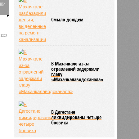
4864
в
0
Кадыров отчитал
водителей, задержанных
за пьяное вождение
и
2203
Смыло дождем
В Махачкале из-за
отравлений задержали
главу
«Махачкалаводоканала»