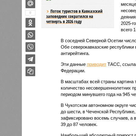
месяце
несове
Поток туристов в Кавказский
0
заповедник сократился на
деяния
четверть в 2026 году
2025-г
всего 1
В соседней Северной Осетии число
Обе северокавказские республики в
антирейтинга.
Эти данные
приводит
ТАСС, ссылая
Федерации.
В масштабах всей страны картина 
количество несовершеннолетних пр
периодом минувшего года на 945 чел
В Чукотском автономном округе чи
до шести, в Чеченской Республике,
зафиксировано восемь случаев, а в
39 до 87 человек.
Наибольший абсолютный прирост п