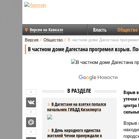
Власть
Общество
Версия на Кавказе
Версия
//
Общество
//
В частном доме Дагестана прогремел
В частном доме Дагестана прогремел взрыв. По
В РАЗДЕЛЕ
Взрыв в
0
утечки 
В Дагестане на взятке попался
центра 
начальник ГИБДД Кизилюрта
сильны
0
Взрыв 
находи
В День народного единства
0
жителей Чечни принуждали к
городс