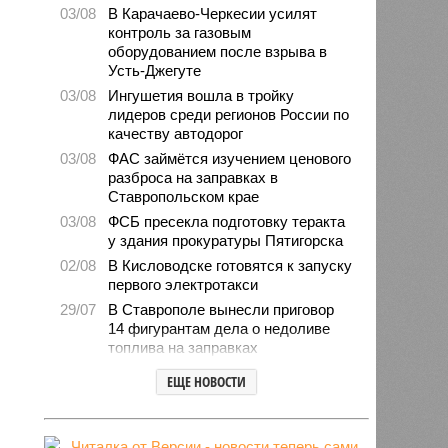
03/08
В Карачаево-Черкесии усилят
контроль за газовым
оборудованием после взрыва в
Усть-Джегуте
03/08
Ингушетия вошла в тройку
лидеров среди регионов России по
качеству автодорог
03/08
ФАС займётся изучением ценового
разброса на заправках в
Ставропольском крае
03/08
ФСБ пресекла подготовку теракта
у здания прокуратуры Пятигорска
02/08
В Кисловодске готовятся к запуску
первого электротакси
29/07
В Ставрополе вынесли приговор
14 фигурантам дела о недоливе
топлива на заправках
28/07
Продажи подержанных авто в
ЕЩЕ НОВОСТИ
СКФО сократились в 2026 году
28/07
Авиалесоохрана предупредила о
повышенной пожарной опасности