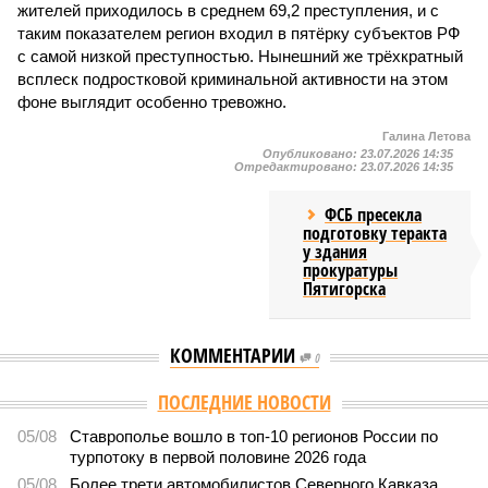
жителей приходилось в среднем 69,2 преступления, и с
таким показателем регион входил в пятёрку субъектов РФ
с самой низкой преступностью. Нынешний же трёхкратный
всплеск подростковой криминальной активности на этом
фоне выглядит особенно тревожно.
Галина Летова
Опубликовано:
23.07.2026 14:35
Отредактировано:
23.07.2026 14:35
ФСБ пресекла
подготовку теракта
у здания
прокуратуры
Пятигорска
КОММЕНТАРИИ
0
Версия
//
Общество
//
В Дагестане после ливней 18 сёл остаются без
транспортного сообщения
2944
Отрезанные от большой земли