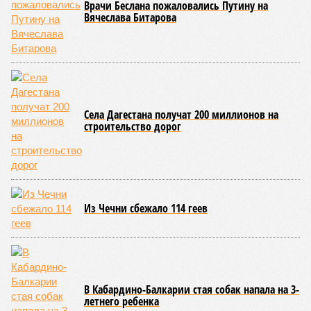
Напомним, что мощнейшие дожди, прошедшие 8 июля,
нанесли колоссальный урон дорожной инфраструктуре, в
результате чего на пике разгула стихии без связи с
внешним миром оказались жители 53 сёл. К 12 июля эта
цифра сократилась до 23, и сейчас в профильном
ведомстве фиксируют дальнейшее улучшение обстановки.
В Агульском районе вследствие частичного обрушения
каменно-арочного моста полностью прервано сообщение с
селом Буршаг, и возобновить движение там рассчитывают
лишь к 17 июля.
В Гунибском районе на стратегической дороге «Гуниб –
Кумух» бурные потоки полностью уничтожили подъездные
пути к мостовому переходу, в результате чего от внешнего
мира оказались отрезаны сразу шесть населённых
пунктов. Ещё четыре посёлка лишились транспортного
сообщения в Лакском районе, где в настоящий момент
функционирует временная схема движения.
На региональной трассе «Мамраш – Ташкапур –
Араканский мост», пролегающей по Гергебильскому району,