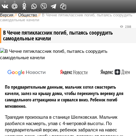
0
0
0
Версия на Кавказе
Версия
//
Общество
//
В Чечне пятиклассник погиб, пытаясь соорудить
самодельные качели
2308
В Чечне пятиклассник погиб, пытаясь соорудить
самодельные качели
По предварительным данным, мальчик хотел смастерить
качели, залез на крышу дома, чтобы перекинуть веревку для
самодельного аттракциона и сорвался вниз. Ребенок погиб
мгновенно.
Трагедия произошла в станице Шелковская. Мальчик
разбился насмерть, упав с 4-метровой высоты. По
предварительной версии, ребенок забрался на навес