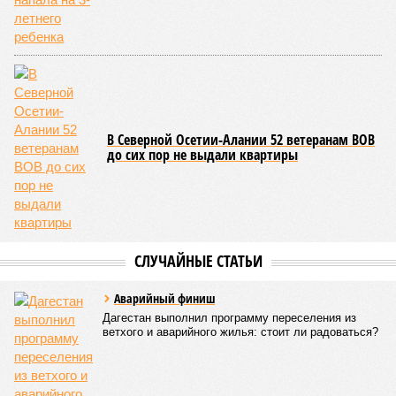
водная стихия размыла дорожное полотно на семи
различных отрезках, и весь автомобильный поток был
вынужденно пущен по альтернативным маршрутам до тех
пор, пока не спадёт уровень воды в реке Кара-Койсу, что
ожидается не ранее 17 июля.
В Дахадаевском районе транспортное сообщение с одним
из сёл прервано из-за масштабного оползня, сошедшего на
проезжую часть дороги Ашты – Дирбакмахи, и открыть
движение там планируют лишь 18 июля. В Рутульском
районе без транспортного сообщения продолжают
оставаться ещё три населённых пункта.
В Тляратинском районе специалистам удалось наладить
сообщение с семью сёлами по временной схеме. В
Унцукульском районе движение по-прежнему полностью
перекрыто на автомобильной дороге «Араканская
площадка – Унцукуль – Сагринский мост», при этом
организованы объездные маршруты, а непосредственно к
аварийно-восстановительным работам рассчитывают
приступить только после существенного снижения напора
воды, сбрасываемой из штольни Ирганайской ГЭС,