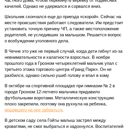
частного дома, чтобы перекинуть веревку от подвесных
качелей. Однако не удержался и сорвался вниз.
Школьник скончался еще до приезда «скорой». Сейчас на
месте происшествия работают следователи. Им предстоит
установить точную причину ЧП, а также местоположение
родителей, не уследивших за малышом. Решается вопрос
о возбуждении уголовного дела.
В Чечне это уже не первый случай, когда дети гибнут из-за
невнимательности и халатности взрослых. В ноябре
прошлого года в Грозном четырехлетний мальчик упал с
третьего этажа торгового центра «Гранд Парк». Он не
разбился, однако сильно ушиб голову и впал в кому
В октябре на спортивной площадке при гимназии № 2 в
городе Грозном 12-летнего мальчика придавило
футбольными воротами. Металлическую конструкцию
плохо закрепили, поэтому она рухнула на ребенка,
решившего на нее забраться
.
В детском саду села Гойты малыш застрял между
кроватями, не смог выбраться и задохнулся. Воспитателей