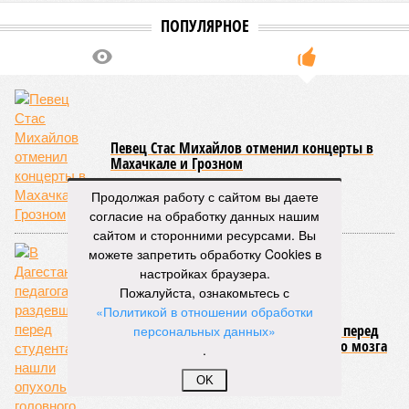
КОММЕНТАРИИ
0
ПОСЛЕДНИЕ НОВОСТИ
05/08
Ставрополье вошло в топ-10 регионов России по
турпотоку в первой половине 2026 года
05/08
Более трети автомобилистов Северного Кавказа
стали реже пользоваться машиной
04/08
В Северной Осетии задержали мужчину за стрельбу
на базе отдыха
Продолжая работу с сайтом вы даете
04/08
Школьный набор на Ставрополье подорожал до 19,3
согласие на обработку данных нашим
тысячи рублей
сайтом и сторонними ресурсами. Вы
04/08
В Дагестане нашли почти 3,9 тысячи земельных
можете запретить обработку Cookies в
участков под жилую застройку
настройках браузера.
Пожалуйста, ознакомьтесь с
ЕЩЕ НОВОСТИ
«Политикой в отношении обработки
персональных данных»
.
НОВОСТИ ПАРТНЕРОВ
OK