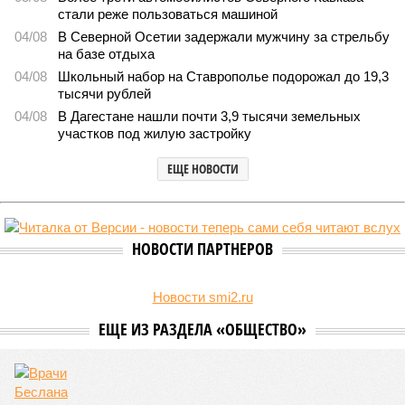
В Дагестане после ливней 18 сёл остаются без
транспортного сообщения
В Дагестане после ливней 18 сёл остаются без транспортного сообщения
(фото: Министерство транспорта и дорожного хозяйства Республики
Дагестан)
Министерство транспорта Республики Дагестан обнародовало
актуальную сводку о ходе ликвидации последствий мощных
ливней, обрушившихся на регион.
Согласно официальным данным на 13 июля, дорожным
службам удалось восстановить транспортное сообщение
на 17 ранее пострадавших участках автомобильных дорог,
однако 18 населённых пунктов всё ещё пребывают в
транспортной блокаде.