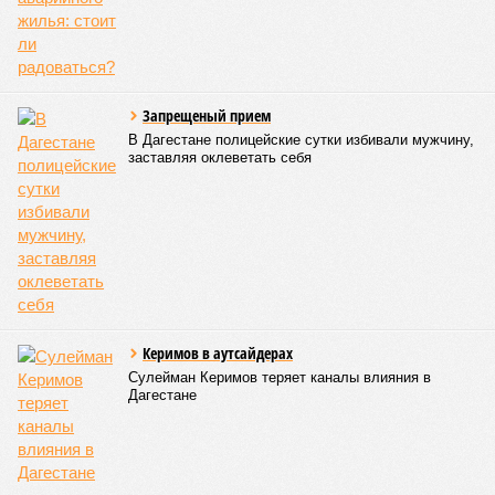
ориентировочно к 15 августа.
В Чародинском районе на дороге «Цуриб – Арчиб»
транспортное сообщение с 18 населёнными пунктами было
восстановлено по временной схеме, однако подъездные
пути к двум селам всё ещё остаются заблокированными.
Ранее в Унцукульском районе Дагестана из-за
повреждения дорожного полотна протяжённостью 110
метров и серьёзных нарушений в системе водоснабжения
был объявлен режим ЧС. Для борьбы с паводками в
республике активно задействуют волонтёров.
Галина Летова
Опубликовано:
13.07.2026 16:12
Отредактировано:
13.07.2026 16:12
ФСБ пресекла
подготовку теракта
у здания
прокуратуры
Пятигорска