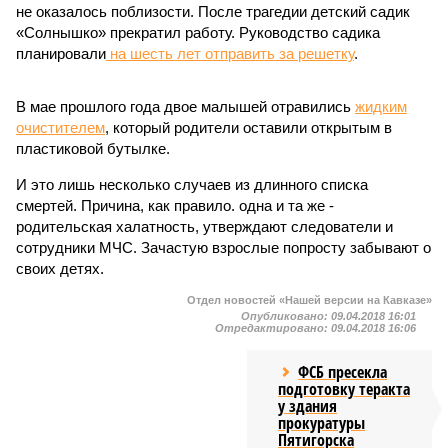
не оказалось поблизости. После трагедии детский садик
«Солнышко» прекратил работу. Руководство садика
планировали
на шесть лет отправить за решетку
.
В мае прошлого года двое малышей отравились
жидким
очистителем
, который родители оставили открытым в
пластиковой бутылке.
И это лишь несколько случаев из длинного списка
смертей. Причина, как правило. одна и та же -
родительская халатность, утверждают следователи и
сотрудники МЧС. Зачастую взрослые попросту забывают о
своих детях.
Отдел новостей «Нашей версии на Кавказе»
Опубликовано:
09.04.2018 16:01
Отредактировано:
09.04.2018 16:06
ФСБ пресекла
подготовку теракта
у здания
прокуратуры
Пятигорска