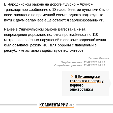
В Чародинском районе на дороге «Цуриб – Арчиб»
транспортное сообщение с 18 населёнными пунктами было
восстановлено по временной схеме, однако подъездные
пути к двум селам всё ещё остаются заблокированными.
Ранее в Унцукульском районе Дагестана из-за
повреждения дорожного полотна протяжённостью 110
метров и серьёзных нарушений в системе водоснабжения
был объявлен режим ЧС. Для борьбы с паводками в
республике активно задействуют волонтёров.
Галина Летова
Опубликовано:
13.07.2026 16:12
Отредактировано:
13.07.2026 16:12
В Кисловодске
готовятся к запуску
первого
электротакси
КОММЕНТАРИИ
0