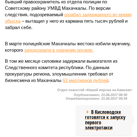
бывший правоохранитель из отдела полиции по
Советскому району УМВД Махачкалы. По версии
следствия, подозреваемый
ограбил задержанного во время
обыска
– вытащил у него из кармана пять тысяч рублей и
забрал себе.
В марте полицейские Махачкалы жестоко избили мужчину,
которого
заподозрили в хранении оружия.
В том же месяце силовики задержали вымогателя из
Следственного комитета республики. По данным
прокуратуры региона, злоумышленник требовал от
бизнесмена из Махачкалы
63 миллионов рублей
.
Отдел новостей «Нашей версии на Кавказе»
Опубликовано:
21.06.2017 08:30
Отредактировано:
21.06.2017 09:34
В Кисловодске
готовятся к запуску
первого
электротакси