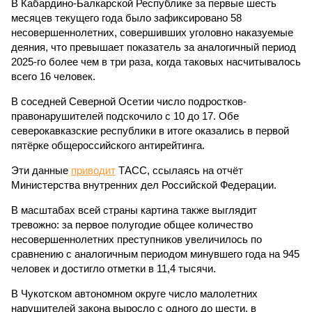
В Кабардино-Балкарской Республике за первые шесть
месяцев текущего года было зафиксировано 58
несовершеннолетних, совершивших уголовно наказуемые
деяния, что превышает показатель за аналогичный период
2025-го более чем в три раза, когда таковых насчитывалось
всего 16 человек.
В соседней Северной Осетии число подростков-
правонарушителей подскочило с 10 до 17. Обе
северокавказские республики в итоге оказались в первой
пятёрке общероссийского антирейтинга.
Эти данные
приводит
ТАСС, ссылаясь на отчёт
Министерства внутренних дел Российской Федерации.
В масштабах всей страны картина также выглядит
тревожно: за первое полугодие общее количество
несовершеннолетних преступников увеличилось по
сравнению с аналогичным периодом минувшего года на 945
человек и достигло отметки в 11,4 тысячи.
В Чукотском автономном округе число малолетних
нарушителей закона выросло с одного до шести, в