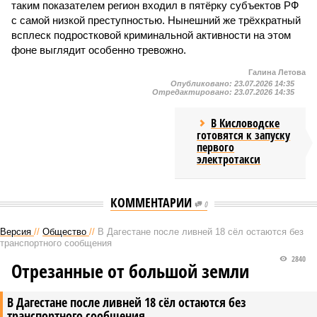
таким показателем регион входил в пятёрку субъектов РФ
с самой низкой преступностью. Нынешний же трёхкратный
всплеск подростковой криминальной активности на этом
фоне выглядит особенно тревожно.
Галина Летова
Опубликовано:
23.07.2026 14:35
Отредактировано:
23.07.2026 14:35
В Кисловодске
готовятся к запуску
первого
электротакси
КОММЕНТАРИИ
0
Версия
//
Общество
//
В Дагестане после ливней 18 сёл остаются без
транспортного сообщения
2840
Отрезанные от большой земли
В Дагестане после ливней 18 сёл остаются без
транспортного сообщения