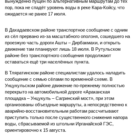
вынужденно пущен по альтернативным маршрутам до тех
пор, пока не спадёт уровень воды в реке Кара-Койсу, что
ожидается не ранее 17 июля.
В Дахадаевском районе транспортное сообщение с одним
из сёл прервано из-за масштабного оползня, сошедшего на
проезжую часть дороги Ашты – Дирбакмахи, и открыть
движение там планируют лишь 18 июля. В Рутульском
районе без транспортного сообщения продолжают
оставаться ещё три населённых пункта.
В Тляратинском районе специалистам удалось наладить
сообщение с семью сёлами по временной схеме. В
Унцукульском районе движение по-прежнему полностью
перекрыто на автомобильной дороге «Араканская
площадка – Унцукуль – Сагринский мост», при этом
организованы объездные маршруты, а непосредственно к
аварийно-восстановительным работам рассчитывают
приступить только после существенного снижения напора
воды, сбрасываемой из штольни Ирганайской ГЭС,
ориентировочно к 15 августа.