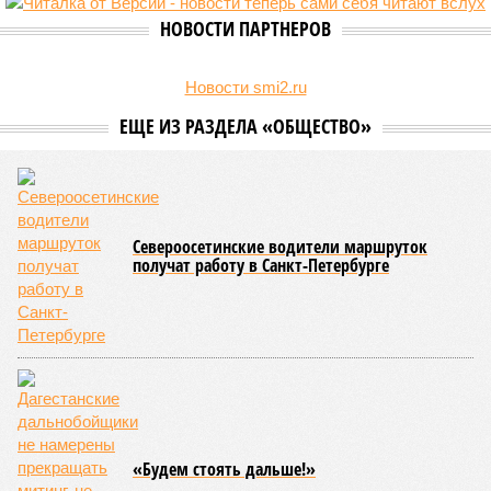
Министерство транспорта Республики Дагестан обнародовало
актуальную сводку о ходе ликвидации последствий мощных
ливней, обрушившихся на регион.
Согласно официальным данным на 13 июля, дорожным
службам удалось восстановить транспортное сообщение
на 17 ранее пострадавших участках автомобильных дорог,
однако 18 населённых пунктов всё ещё пребывают в
транспортной блокаде.
Напомним, что мощнейшие дожди, прошедшие 8 июля,
нанесли колоссальный урон дорожной инфраструктуре, в
результате чего на пике разгула стихии без связи с
внешним миром оказались жители 53 сёл. К 12 июля эта
цифра сократилась до 23, и сейчас в профильном
ведомстве фиксируют дальнейшее улучшение обстановки.
В Агульском районе вследствие частичного обрушения
каменно-арочного моста полностью прервано сообщение с
селом Буршаг, и возобновить движение там рассчитывают
лишь к 17 июля.
В Гунибском районе на стратегической дороге «Гуниб –