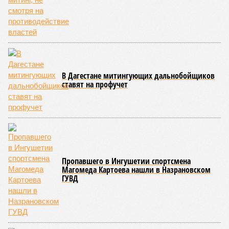
Кумух» бурные потоки полностью уничтожили подъездные
пути к мостовому переходу, в результате чего от внешнего
мира оказались отрезаны сразу шесть населённых
пунктов. Ещё четыре посёлка лишились транспортного
сообщения в Лакском районе, где в настоящий момент
функционирует временная схема движения.
На региональной трассе «Мамраш – Ташкапур –
Араканский мост», пролегающей по Гергебильскому району,
водная стихия размыла дорожное полотно на семи
различных отрезках, и весь автомобильный поток был
вынужденно пущен по альтернативным маршрутам до тех
пор, пока не спадёт уровень воды в реке Кара-Койсу, что
ожидается не ранее 17 июля.
В Дахадаевском районе транспортное сообщение с одним
из сёл прервано из-за масштабного оползня, сошедшего на
проезжую часть дороги Ашты – Дирбакмахи, и открыть
движение там планируют лишь 18 июля. В Рутульском
районе без транспортного сообщения продолжают
оставаться ещё три населённых пункта.