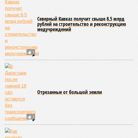
В масштабах всей страны картина также выглядит
тревожно: за первое полугодие общее количество
несовершеннолетних преступников увеличилось по
сравнению с аналогичным периодом минувшего года на 945
человек и достигло отметки в 11,4 тысячи.
В Чукотском автономном округе число малолетних
нарушителей закона выросло с одного до шести, в
Чеченской Республике, где годом ранее таковых не было
вовсе, теперь зафиксировано восемь случаев, а в
Пензенской области показатель и вовсе подскочил с 39 до
87 человек.
Наибольший абсолютный прирост подростковой
преступности зафиксирован в трёх федеральных округах.
В Северо-Западном федеральном округе количество таких
правонарушителей выросло с 937 до 1,1 тысячи, в
Приволжском – с 2,2 до 2,3 тысячи, а в Центральном – с 1,8
до 2 тысяч человек.