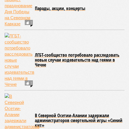
В то же время в Дальневосточном и Уральском
федеральных округах ведомство зафиксировало снижение
показателя – до 1,1 тысячи в каждом из этих
макрорегионов.
Ранее сообщалось, что по итогам 2025 года Кабардино-
Балкарская Республика относилась к числу наиболее
благополучных субъектов Федерации: там на 10 тысяч
жителей приходилось в среднем 69,2 преступления, и с
таким показателем регион входил в пятёрку субъектов РФ
с самой низкой преступностью. Нынешний же трёхкратный
всплеск подростковой криминальной активности на этом
фоне выглядит особенно тревожно.
Галина Летова
Опубликовано:
23.07.2026 14:35
Отредактировано:
23.07.2026 14:35
В Кисловодске
готовятся к запуску
первого
электротакси