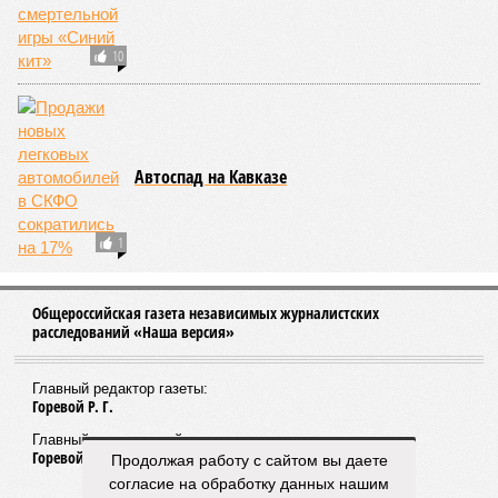
КОММЕНТАРИИ
0
ПОСЛЕДНИЕ НОВОСТИ
05/08
Ставрополье вошло в топ-10 регионов России по
турпотоку в первой половине 2026 года
05/08
Более трети автомобилистов Северного Кавказа
стали реже пользоваться машиной
04/08
В Северной Осетии задержали мужчину за стрельбу
на базе отдыха
04/08
Школьный набор на Ставрополье подорожал до 19,3
тысячи рублей
04/08
В Дагестане нашли почти 3,9 тысячи земельных
участков под жилую застройку
ЕЩЕ НОВОСТИ
НОВОСТИ ПАРТНЕРОВ
Продолжая работу с сайтом вы даете
согласие на обработку данных нашим