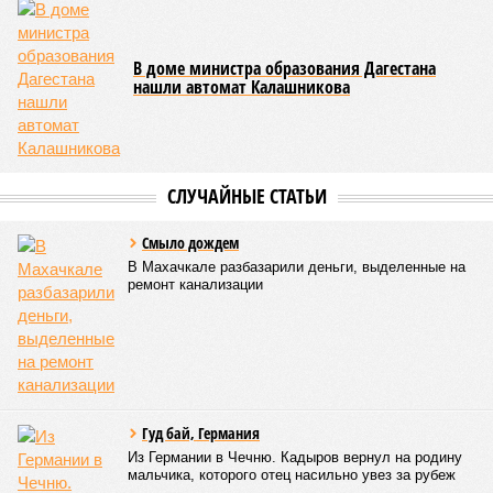
В Тляратинском районе специалистам удалось наладить
сообщение с семью сёлами по временной схеме. В
Унцукульском районе движение по-прежнему полностью
перекрыто на автомобильной дороге «Араканская
площадка – Унцукуль – Сагринский мост», при этом
организованы объездные маршруты, а непосредственно к
аварийно-восстановительным работам рассчитывают
приступить только после существенного снижения напора
воды, сбрасываемой из штольни Ирганайской ГЭС,
ориентировочно к 15 августа.
В Чародинском районе на дороге «Цуриб – Арчиб»
транспортное сообщение с 18 населёнными пунктами было
восстановлено по временной схеме, однако подъездные
пути к двум селам всё ещё остаются заблокированными.
Ранее в Унцукульском районе Дагестана из-за
повреждения дорожного полотна протяжённостью 110
метров и серьёзных нарушений в системе водоснабжения
был объявлен режим ЧС. Для борьбы с паводками в
республике активно задействуют волонтёров.