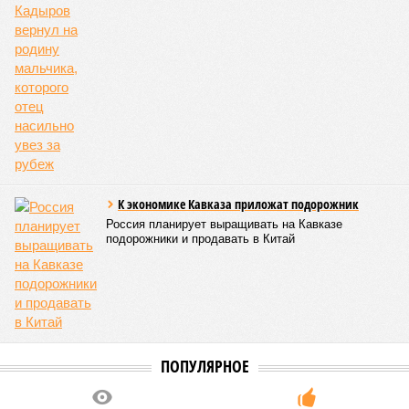
Галина Летова
Опубликовано:
13.07.2026 16:12
Отредактировано:
13.07.2026 16:12
В Кисловодске
готовятся к запуску
первого
электротакси
КОММЕНТАРИИ
0
Версия
//
Общество
//
Кабардино-Балкария и Северная Осетия попали в
топ-5 антирейтинга по детской преступности
2042
Тревожная статистика
Кабардино-Балкария и Северная Осетия попали в топ-5
антирейтинга по детской преступности
Кабардино-Балкария и Северная Осетия попали в топ-5 антирейтинга по