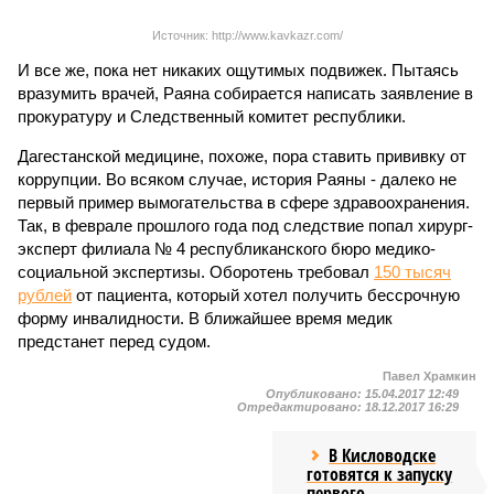
Источник: http://www.kavkazr.com/
И все же, пока нет никаких ощутимых подвижек. Пытаясь
вразумить врачей, Раяна собирается написать заявление в
прокуратуру и Следственный комитет республики.
Дагестанской медицине, похоже, пора ставить прививку от
коррупции. Во всяком случае, история Раяны - далеко не
первый пример вымогательства в сфере здравоохранения.
Так, в феврале прошлого года под следствие попал хирург-
эксперт филиала № 4 республиканского бюро медико-
социальной экспертизы. Оборотень требовал
150 тысяч
рублей
от пациента, который хотел получить бессрочную
форму инвалидности. В ближайшее время медик
предстанет перед судом.
Павел Храмкин
Опубликовано:
15.04.2017 12:49
Отредактировано:
18.12.2017 16:29
В Кисловодске
готовятся к запуску
первого