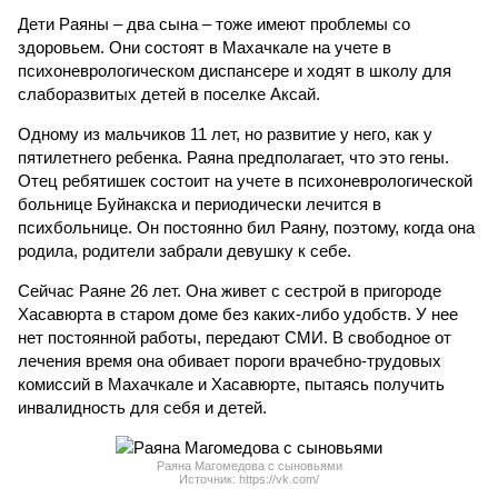
Дети Раяны – два сына – тоже имеют проблемы со
здоровьем. Они состоят в Махачкале на учете в
психоневрологическом диспансере и ходят в школу для
слаборазвитых детей в поселке Аксай.
Одному из мальчиков 11 лет, но развитие у него, как у
пятилетнего ребенка. Раяна предполагает, что это гены.
Отец ребятишек состоит на учете в психоневрологической
больнице Буйнакска и периодически лечится в
психбольнице. Он постоянно бил Раяну, поэтому, когда она
родила, родители забрали девушку к себе.
Сейчас Раяне 26 лет. Она живет с сестрой в пригороде
Хасавюрта в старом доме без каких-либо удобств. У нее
нет постоянной работы, передают СМИ. В свободное от
лечения время она обивает пороги врачебно-трудовых
комиссий в Махачкале и Хасавюрте, пытаясь получить
инвалидность для себя и детей.
Раяна Магомедова с сыновьями
Источник: https://vk.com/