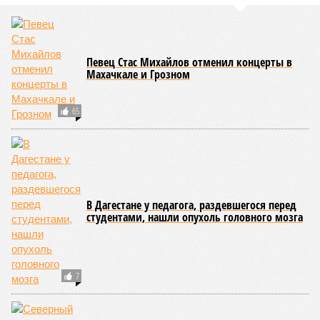
детской преступности (фото: pixabay.com/fsHH)
Две республики Северного Кавказа продемонстрировали
существенный рост детской преступности по итогам первого
полугодия 2026-го.
В Кабардино-Балкарской Республике за первые шесть
месяцев текущего года было зафиксировано 58
несовершеннолетних, совершивших уголовно наказуемые
деяния, что превышает показатель за аналогичный период
2025-го более чем в три раза, когда таковых насчитывалось
всего 16 человек.
В соседней Северной Осетии число подростков-
правонарушителей подскочило с 10 до 17. Обе
северокавказские республики в итоге оказались в первой
пятёрке общероссийского антирейтинга.
Эти данные
приводит
ТАСС, ссылаясь на отчёт
Министерства внутренних дел Российской Федерации.