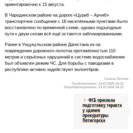
ориентировочно к 15 августа.
В Чародинском районе на дороге «Цуриб – Арчиб»
транспортное сообщение с 18 населёнными пунктами было
восстановлено по временной схеме, однако подъездные
пути к двум селам всё ещё остаются заблокированными.
Ранее в Унцукульском районе Дагестана из-за
повреждения дорожного полотна протяжённостью 110
метров и серьёзных нарушений в системе водоснабжения
был объявлен режим ЧС. Для борьбы с паводками в
республике активно задействуют волонтёров.
Галина Летова
Опубликовано:
13.07.2026 16:12
Отредактировано:
13.07.2026 16:12
ФСБ пресекла
подготовку теракта
у здания
прокуратуры
Пятигорска