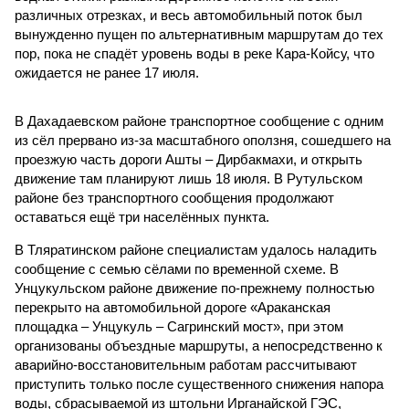
различных отрезках, и весь автомобильный поток был
вынужденно пущен по альтернативным маршрутам до тех
пор, пока не спадёт уровень воды в реке Кара-Койсу, что
ожидается не ранее 17 июля.
В Дахадаевском районе транспортное сообщение с одним
из сёл прервано из-за масштабного оползня, сошедшего на
проезжую часть дороги Ашты – Дирбакмахи, и открыть
движение там планируют лишь 18 июля. В Рутульском
районе без транспортного сообщения продолжают
оставаться ещё три населённых пункта.
В Тляратинском районе специалистам удалось наладить
сообщение с семью сёлами по временной схеме. В
Унцукульском районе движение по-прежнему полностью
перекрыто на автомобильной дороге «Араканская
площадка – Унцукуль – Сагринский мост», при этом
организованы объездные маршруты, а непосредственно к
аварийно-восстановительным работам рассчитывают
приступить только после существенного снижения напора
воды, сбрасываемой из штольни Ирганайской ГЭС,