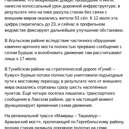
нанесли колоссальный урон дорожной инфраструктуре, в
результате чего на пике разгула стихии без связи с
внешним миром оказались жители 53 сёл. К 12 июля эта
цифра сократилась до 23, и сейчас в профильном
ведомстве фиксируют дальнейшее улучшение обстановки.
В Агульском районе вследствие частичного обрушения
каменно-арочного моста полностью прервано сообщение с
селом Буршаг, и возобновить движение там рассчитывают
лишь к 17 июля.
В Гунибском районе на стратегической дороге «Гуниб –
Кумух» бурные потоки полностью уничтожили подъездные
пути к мостовому переходу, в результате чего от внешнего
мира оказались отрезаны сразу шесть населённых
пунктов. Ещё четыре посёлка лишились транспортного
сообщения в Лакском районе, где в настоящий момент
функционирует временная схема движения.
На региональной трассе «Мамраш – Ташкапур –
Араканский мост», пролегающей по Гергебильскому району,
водная стихия размыла дорожное полотно на семи