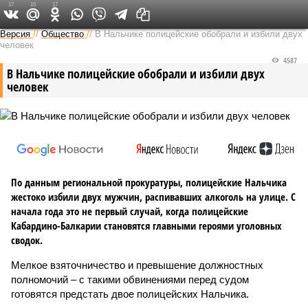
17
16
17
Версия на Кавказе
Версия
//
Общество
//
В Нальчике полицейские обобрали и избили двух
человек
4587
В Нальчике полицейские обобрали и избили двух
человек
По данным региональной прокуратуры, полицейские Нальчика
жестоко избили двух мужчин, распивавших алкоголь на улице. С
начала года это не первый случай, когда полицейские
Кабардино-Балкарии становятся главными героями уголовных
сводок.
Мелкое взяточничество и превышение должностных
полномочий – с такими обвинениями перед судом
готовятся предстать двое полицейских Нальчика.