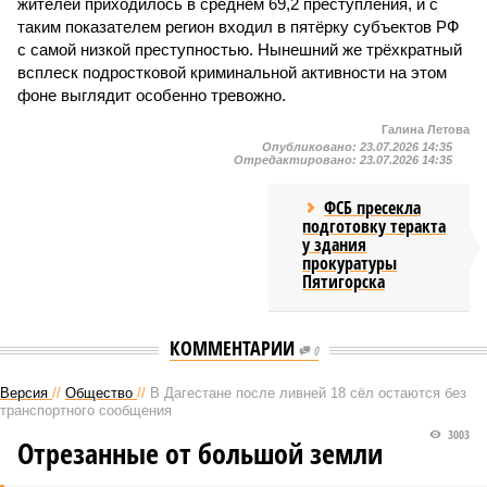
жителей приходилось в среднем 69,2 преступления, и с
таким показателем регион входил в пятёрку субъектов РФ
с самой низкой преступностью. Нынешний же трёхкратный
всплеск подростковой криминальной активности на этом
фоне выглядит особенно тревожно.
Галина Летова
Опубликовано:
23.07.2026 14:35
Отредактировано:
23.07.2026 14:35
ФСБ пресекла
подготовку теракта
у здания
прокуратуры
Пятигорска
КОММЕНТАРИИ
0
Версия
//
Общество
//
В Дагестане после ливней 18 сёл остаются без
транспортного сообщения
3003
Отрезанные от большой земли