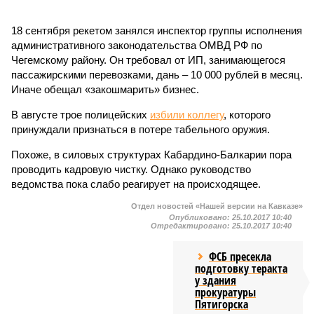
18 сентября рекетом занялся инспектор группы исполнения
административного законодательства ОМВД РФ по
Чегемскому району. Он требовал от ИП, занимающегося
пассажирскими перевозками, дань – 10 000 рублей в месяц.
Иначе обещал «закошмарить» бизнес.
В августе трое полицейских
избили коллегу
, которого
принуждали признаться в потере табельного оружия.
Похоже, в силовых структурах Кабардино-Балкарии пора
проводить кадровую чистку. Однако руководство
ведомства пока слабо реагирует на происходящее.
Отдел новостей «Нашей версии на Кавказе»
Опубликовано:
25.10.2017 10:40
Отредактировано:
25.10.2017 10:40
ФСБ пресекла
подготовку теракта
у здания
прокуратуры
Пятигорска