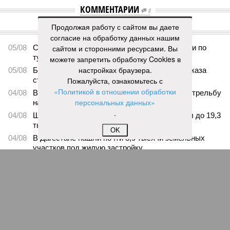
КОММЕНТАРИИ
0
Продолжая работу с сайтом вы даете
ПОСЛЕДНИЕ НОВОСТИ
согласие на обработку данных нашим
05/08
Ставрополье вошло в топ-10 регионов России по
сайтом и сторонними ресурсами. Вы
турпотоку в первой половине 2026 года
можете запретить обработку Cookies в
настройках браузера.
05/08
Более трети автомобилистов Северного Кавказа
стали реже пользоваться машиной
Пожалуйста, ознакомьтесь с
«Политикой в отношении обработки
04/08
В Северной Осетии задержали мужчину за стрельбу
персональных данных»
на базе отдыха
.
04/08
Школьный набор на Ставрополье подорожал до 19,3
тысячи рублей
OK
04/08
В Дагестане нашли почти 3,9 тысячи земельных
участков под жилую застройку
ЕЩЕ НОВОСТИ
НОВОСТИ ПАРТНЕРОВ