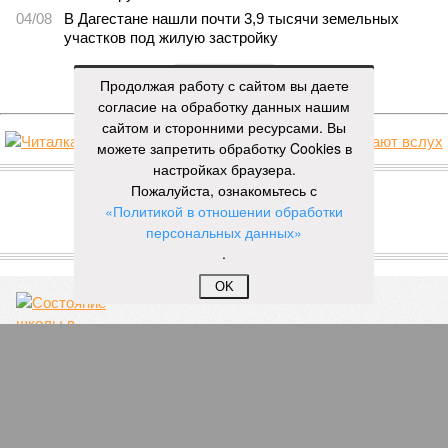
04/08
В Дагестане нашли почти 3,9 тысячи земельных
участков под жилую застройку
ЕЩЕ НОВОСТИ
Продолжая работу с сайтом вы даете
согласие на обработку данных нашим
сайтом и сторонними ресурсами. Вы
можете запретить обработку Cookies в
НОВОСТИ ПАРТНЕРОВ
настройках браузера.
Пожалуйста, ознакомьтесь с
«Политикой в отношении обработки
Новости smi2.ru
персональных данных»
ЕЩЕ ИЗ РАЗДЕЛА «ОБЩЕСТВО»
.
OK
Молчать, учить и мучаться