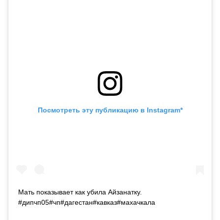
Посмотреть эту публикацию в Instagram*
Мать показывает как убила Айзанатку.
#дипчп05#чп#дагестан#кавказ#махачкала⠀⠀⠀⠀⠀⠀⠀⠀⠀
⠀⠀⠀⠀⠀⠀⠀⠀⠀⠀⠀⠀⠀⠀⠀