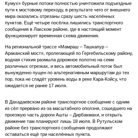
Кумух» бурные потоки полностью уничтожили подъездные
пути к мостовому переходу, в результате чего от внешнего
мира оказались отрезаны сразу шесть населённых
пунктов. Ещё четыре посёлка лишились транспортного
сообщения в Лакском районе, где в настоящий момент
функционирует временная схема движения.
На региональной трассе «Мамраш – Ташкапур –
Араканский мост», пролегающей по Гергебильскому району,
водная стихия размыла дорожное полотно на семи
различных отрезках, и весь автомобильный поток был
вынужденно пущен по альтернативным маршрутам до тех
пор, пока не спадёт уровень воды в реке Кара-Койсу, что
ожидается не ранее 17 июля.
В Дахадаевском районе транспортное сообщение с одним
из сёл прервано из-за масштабного оползня, сошедшего на
проезжую часть дороги Ашты – Дирбакмахи, и открыть
движение там планируют лишь 18 июля. В Рутульском
районе без транспортного сообщения продолжают
оставаться ещё три населённых пункта.