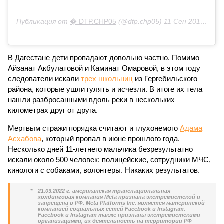
Публикация от
� DTP.CHP05
(@dtp.chp05)
11 Сен 2018 в 6:56 PDT
В Дагестане дети пропадают довольно частно. Помимо
Айзанат Акбулатовой и Каминат Омаровой, в этом году
следователи искали
трех школьниц
из Гергебильского
района, которые ушли гулять и исчезли. В итоге их тела
нашли разбросанными вдоль реки в нескольких
километрах друг от друга.
Мертвым стражи порядка считают и глухонемого
Адама
Асхабова
, который пропал в июне прошлого года.
Несколько дней 11-летнего мальчика безрезультатно
искали около 500 человек: полицейские, сотрудники МЧС,
кинологи с собаками, волонтеры. Никаких результатов.
*
21.03.2022 г. американская транснациональная
холдинговая компания Meta признана экстремистской и
запрещена в РФ. Meta Platforms Inc. является материнской
компанией социальных сетей Facebook и Instagram.
Facebook и Instagram также признаны экстремистскими
организациями, их деятельность на территории РФ