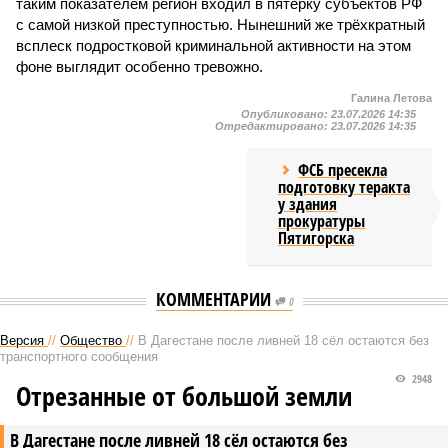
таким показателем регион входил в пятёрку субъектов РФ
с самой низкой преступностью. Нынешний же трёхкратный
всплеск подростковой криминальной активности на этом
фоне выглядит особенно тревожно.
Галина Летова
Опубликовано:
23.07.2026 14:35
Отредактировано:
23.07.2026 14:35
ФСБ пресекла
подготовку теракта
у здания
прокуратуры
Пятигорска
КОММЕНТАРИИ
0
Версия
//
Общество
//
В Дагестане после ливней 18 сёл остаются без
транспортного сообщения
2948
Отрезанные от большой земли
В Дагестане после ливней 18 сёл остаются без