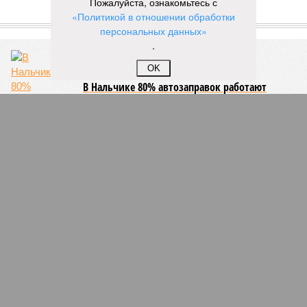
Пожалуйста, ознакомьтесь с
«Политикой в отношении обработки
ЕЩЕ ИЗ РАЗДЕЛА «ОБЩЕСТВО»
персональных данных»
.
OK
В Нальчике 80% автозаправок работают
нелегально
В Дагестане снесли дачу Рамазана
Абдулатипова
В детском саду Чечни ребенок застрял между
кроватями и задохнулся