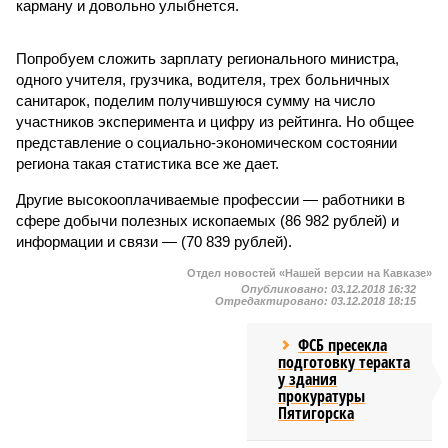
карману и довольно улыбнется.
Попробуем сложить зарплату регионального министра,
одного учителя, грузчика, водителя, трех больничных
санитарок, поделим получившуюся сумму на число
участников эксперимента и цифру из рейтинга. Но общее
представление о социально-экономическом состоянии
региона такая статистика все же дает.
Другие высокооплачиваемые профессии — работники в
сфере добычи полезных ископаемых (86 982 рублей) и
информации и связи — (70 839 рублей).
Отдел новостей «Нашей версии на Кавказе»
Опубликовано:
03.12.2018 16:32
Отредактировано:
03.12.2018 18:15
ФСБ пресекла
подготовку теракта
у здания
прокуратуры
Пятигорска