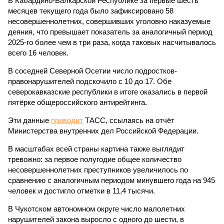
В Кабардино-Балкарской Республике за первые шесть
месяцев текущего года было зафиксировано 58
несовершеннолетних, совершивших уголовно наказуемые
деяния, что превышает показатель за аналогичный период
2025-го более чем в три раза, когда таковых насчитывалось
всего 16 человек.
В соседней Северной Осетии число подростков-
правонарушителей подскочило с 10 до 17. Обе
северокавказские республики в итоге оказались в первой
пятёрке общероссийского антирейтинга.
Эти данные
приводит
ТАСС, ссылаясь на отчёт
Министерства внутренних дел Российской Федерации.
В масштабах всей страны картина также выглядит
тревожно: за первое полугодие общее количество
несовершеннолетних преступников увеличилось по
сравнению с аналогичным периодом минувшего года на 945
человек и достигло отметки в 11,4 тысячи.
В Чукотском автономном округе число малолетних
нарушителей закона выросло с одного до шести, в