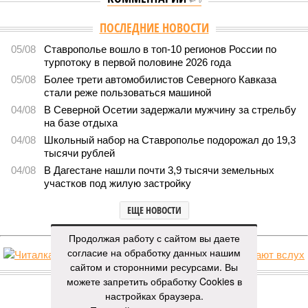
ПОСЛЕДНИЕ НОВОСТИ
05/08
Ставрополье вошло в топ-10 регионов России по
турпотоку в первой половине 2026 года
05/08
Более трети автомобилистов Северного Кавказа
стали реже пользоваться машиной
04/08
В Северной Осетии задержали мужчину за стрельбу
на базе отдыха
04/08
Школьный набор на Ставрополье подорожал до 19,3
тысячи рублей
04/08
В Дагестане нашли почти 3,9 тысячи земельных
участков под жилую застройку
ЕЩЕ НОВОСТИ
Продолжая работу с сайтом вы даете
согласие на обработку данных нашим
сайтом и сторонними ресурсами. Вы
НОВОСТИ ПАРТНЕРОВ
можете запретить обработку Cookies в
настройках браузера.
Новости smi2.ru