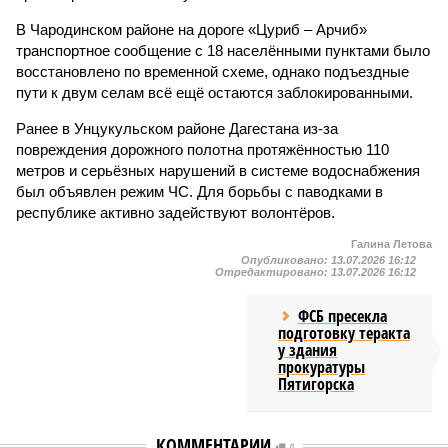
В Чародинском районе на дороге «Цуриб – Арчиб»
транспортное сообщение с 18 населёнными пунктами было
восстановлено по временной схеме, однако подъездные
пути к двум селам всё ещё остаются заблокированными.
Ранее в Унцукульском районе Дагестана из-за
повреждения дорожного полотна протяжённостью 110
метров и серьёзных нарушений в системе водоснабжения
был объявлен режим ЧС. Для борьбы с паводками в
республике активно задействуют волонтёров.
Галина Летова
Опубликовано:
13.07.2026 16:12
Отредактировано:
13.07.2026 16:12
ФСБ пресекла
подготовку теракта
у здания
прокуратуры
Пятигорска
КОММЕНТАРИИ
0