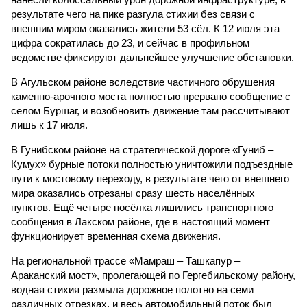
результате чего на пике разгула стихии без связи с
внешним миром оказались жители 53 сёл. К 12 июля эта
цифра сократилась до 23, и сейчас в профильном
ведомстве фиксируют дальнейшее улучшение обстановки.
В Агульском районе вследствие частичного обрушения
каменно-арочного моста полностью прервано сообщение с
селом Буршаг, и возобновить движение там рассчитывают
лишь к 17 июля.
В Гунибском районе на стратегической дороге «Гуниб –
Кумух» бурные потоки полностью уничтожили подъездные
пути к мостовому переходу, в результате чего от внешнего
мира оказались отрезаны сразу шесть населённых
пунктов. Ещё четыре посёлка лишились транспортного
сообщения в Лакском районе, где в настоящий момент
функционирует временная схема движения.
На региональной трассе «Мамраш – Ташкапур –
Араканский мост», пролегающей по Гергебильскому району,
водная стихия размыла дорожное полотно на семи
различных отрезках, и весь автомобильный поток был