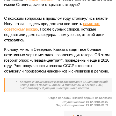
имени Сталина, зачем открывать вторую?
С похожим вопросом в прошлом году столкнулись власти
Ингушетии — здесь предложили поставить
памятник
советскому вождю
. После бурных споров, которые
подхватили даже на федеральном уровне, от этой идеи
отказались.
К слову, жители Северного Кавказа видят все больше
позитивных черт в методах правления диктатора. Об этом
говорит опрос «Левада-центра»*, проведенный еще в 2016
году. Рост популярности генсека СССР эксперты
объяснили произволом чиновников и силовиков в регионе.
*
Автономная некоммерческая организация «Аналитический
центр Юрия Левады» внесена Минюстом в реестр НКО,
выполняющих функции иностранного агента
Отдел новостей «Нашей версии на Кавказе»
Опубликовано:
19.12.2018 08:45
Отредактировано:
19.12.2018 08:59