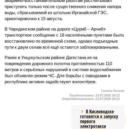
аварийно-восстановительным работам рассчитывают
приступить только после существенного снижения напора
воды, сбрасываемой из штольни Ирганайской ГЭС,
ориентировочно к 15 августа.
В Чародинском районе на дороге «Цуриб – Арчиб»
транспортное сообщение с 18 населёнными пунктами было
восстановлено по временной схеме, однако подъездные
пути к двум селам всё ещё остаются заблокированными.
Ранее в Унцукульском районе Дагестана из-за
повреждения дорожного полотна протяжённостью 110
метров и серьёзных нарушений в системе водоснабжения
был объявлен режим ЧС. Для борьбы с паводками в
республике активно задействуют волонтёров.
Галина Летова
Опубликовано:
13.07.2026 16:12
Отредактировано:
13.07.2026 16:12
В Кисловодске
готовятся к запуску
первого
электротакси