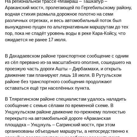
На региональной трассе «Мамраш – Ташкапур –
Араканский мост», пролегающей по Гергебильскому району,
водная стихия размыла дорожное полотно на семи
различных отрезках, и весь автомобильный поток был
вынужденно пущен по альтернативным маршрутам до тех
пор, пока не спадёт уровень воды в реке Кара-Койсу, что
ожидается не ранее 17 июля.
В Дахадаевском районе транспортное сообщение с одним
из сёл прервано из-за масштабного оползня, сошедшего на
проезжую часть дороги Ашты – Дирбакмахи, и открыть
движение там планируют лишь 18 июля. В Рутульском
районе без транспортного сообщения продолжают
оставаться ещё три населённых пункта.
В Тляратинском районе специалистам удалось наладить
сообщение с семью сёлами по временной схеме. В
Унцукульском районе движение по-прежнему полностью
перекрыто на автомобильной дороге «Араканская
площадка – Унцукуль – Сагринский мост», при этом
организованы объездные маршруты, а непосредственно к