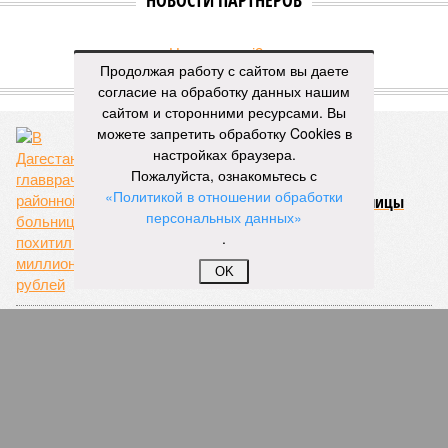
НОВОСТИ ПАРТНЕРОВ
Новости smi2.ru
Продолжая работу с сайтом вы даете
ЕЩЕ ИЗ РАЗДЕЛА «ОБЩЕСТВО»
согласие на обработку данных нашим
сайтом и сторонними ресурсами. Вы
можете запретить обработку Cookies в
настройках браузера.
Пожалуйста, ознакомьтесь с
«Политикой в отношении обработки
В Дагестане главврач районной больницы
персональных данных»
похитил 5 миллионов рублей
.
OK
Заключенные колонии в Кабардино-Балкарии
устроили массовую драку