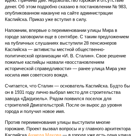
идею. Причины две: недовольство горожан и отсутствие
денег. Об этом подробно сказано в постановлении № 983,
опубликованном накануне на сайте администрации
Каспийска. Приказ уже вступил в силу.
Напомним, впервые о переименовании улицы Мира в
городе заговорили еще в сентябре. С таким предложением
на публичных слушаниях выступили 28 пенсионеров
Каспийска — активисты местной общественно-
политической организации «И. В. Сталин». Свое решение
пожилые каспийцы назвали «восстановлением
исторической справедливости» — ранее улица Мира уже
носила имя советского вождя.
Считается, что Сталин — основатель Каспийска. Будто бы
он в 1931 году лично выбрал место для строительства
завода «Дагдизель». Рядом появился поселок для
строителей Двигательстрой. После он вырос до уровня
города и получил новое имя.
Против переименования улицы выступили многие
горожане. Проект вызвал вопросы и у главного архитектора
Каспийска
Ахмеда Махова
— в городе уже есть одна улица