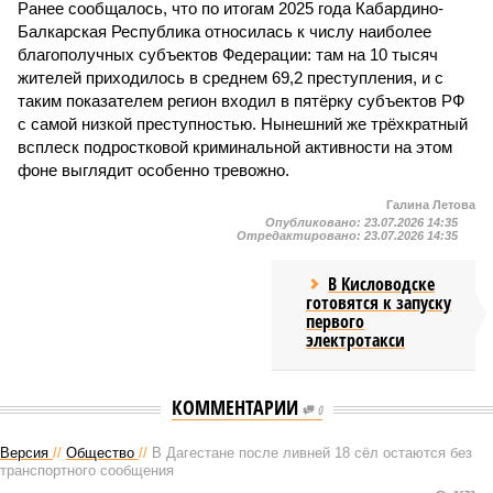
Ранее сообщалось, что по итогам 2025 года Кабардино-
Балкарская Республика относилась к числу наиболее
благополучных субъектов Федерации: там на 10 тысяч
жителей приходилось в среднем 69,2 преступления, и с
таким показателем регион входил в пятёрку субъектов РФ
с самой низкой преступностью. Нынешний же трёхкратный
всплеск подростковой криминальной активности на этом
фоне выглядит особенно тревожно.
Галина Летова
Опубликовано:
23.07.2026 14:35
Отредактировано:
23.07.2026 14:35
В Кисловодске
готовятся к запуску
первого
электротакси
КОММЕНТАРИИ
0
Версия
//
Общество
//
В Дагестане после ливней 18 сёл остаются без
транспортного сообщения