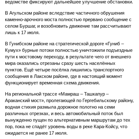
ведомстве фиксируют дальнейшее улучшение обстановки.
В Агульском районе вследствие частичного обрушения
каменно-арочного моста полностью прервано сообщение с
селом Буршаг, и возобновить движение там рассчитывают
лишь к 17 июля.
В Гунибском районе на стратегической дороге «Гуниб –
Кумух» бурные потоки полностью уничтожили подъездные
пути к мостовому переходу, в результате чего от внешнего
мира оказались отрезаны сразу шесть населённых
пунктов. Ещё четыре посёлка лишились транспортного
сообщения в Лакском районе, где в настоящий момент
функционирует временная схема движения.
На региональной трассе «Мамраш – Ташкапур –
Араканский мост», пролегающей по Гергебильскому району,
водная стихия размыла дорожное полотно на семи
различных отрезках, и весь автомобильный поток был
вынужденно пущен по альтернативным маршрутам до тех
пор, пока не спадёт уровень воды в реке Кара-Койсу, что
ожидается не ранее 17 июля.