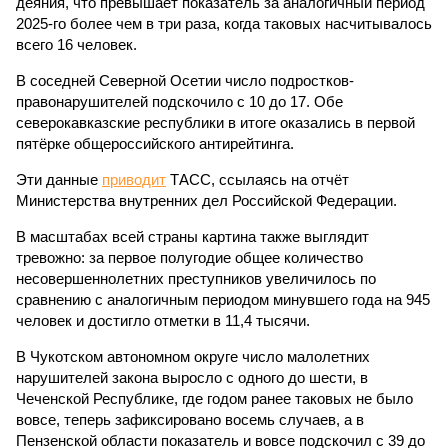
деяния, что превышает показатель за аналогичный период
2025-го более чем в три раза, когда таковых насчитывалось
всего 16 человек.
В соседней Северной Осетии число подростков-
правонарушителей подскочило с 10 до 17. Обе
северокавказские республики в итоге оказались в первой
пятёрке общероссийского антирейтинга.
Эти данные
приводит
ТАСС, ссылаясь на отчёт
Министерства внутренних дел Российской Федерации.
В масштабах всей страны картина также выглядит
тревожно: за первое полугодие общее количество
несовершеннолетних преступников увеличилось по
сравнению с аналогичным периодом минувшего года на 945
человек и достигло отметки в 11,4 тысячи.
В Чукотском автономном округе число малолетних
нарушителей закона выросло с одного до шести, в
Чеченской Республике, где годом ранее таковых не было
вовсе, теперь зафиксировано восемь случаев, а в
Пензенской области показатель и вовсе подскочил с 39 до