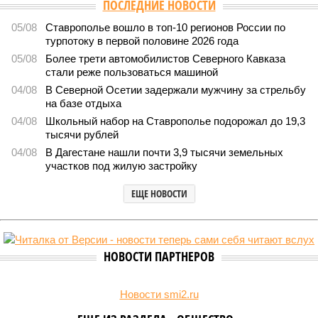
Версия
//
Общество
//
В Дагестане после ливней 18 сёл остаются без
транспортного сообщения
2759
Отрезанные от большой земли
В Дагестане после ливней 18 сёл остаются без
транспортного сообщения
В Дагестане после ливней 18 сёл остаются без транспортного сообщения
(фото: Министерство транспорта и дорожного хозяйства Республики
Дагестан)
Министерство транспорта Республики Дагестан обнародовало
актуальную сводку о ходе ликвидации последствий мощных
ливней, обрушившихся на регион.
Согласно официальным данным на 13 июля, дорожным
службам удалось восстановить транспортное сообщение