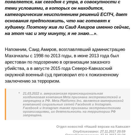
появляется, как сегодня с утра, в совокупности с
теми условиями, в которых он находится,
категорическим неисполнением решений ЕСПЧ, дает
основания предположить, что нас готовят к
худшему. Поэтому жив ли Саид Амиров именно сейчас,
на этот час и эту минуту, я не знаю…»
.
Напомним, Саид Амиров, возглавлявший администрацию
Махачкалы с 1998 по 2013 годы, в июне 2013 года был
арестован по подозрению в организации заказного
убийства, а в августе 2015 года Северо-Кавказский
окружной военный суд приговорил его к пожизненному
заключению за терроризм.
*
21.03.2022 г. американская транснациональная
холдинговая компания Meta признана экстремистской и
запрещена в РФ. Meta Platforms Inc. является материнской
компанией социальных сетей Facebook и Instagram.
Facebook и Instagram также признаны экстремистскими
организациями, их деятельность на территории РФ
запрещена.
Отдел новостей «Нашей версии на Кавказе»
Опубликовано:
27.11.2017 20:59