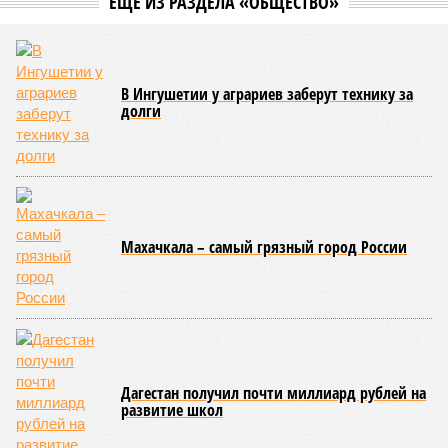
на 17 ранее пострадавших участках автомобильных дорог,
однако 18 населённых пунктов всё ещё пребывают в
транспортной блокаде.
Напомним, что мощнейшие дожди, прошедшие 8 июля,
нанесли колоссальный урон дорожной инфраструктуре, в
результате чего на пике разгула стихии без связи с
внешним миром оказались жители 53 сёл. К 12 июля эта
цифра сократилась до 23, и сейчас в профильном
ведомстве фиксируют дальнейшее улучшение обстановки.
В Агульском районе вследствие частичного обрушения
каменно-арочного моста полностью прервано сообщение с
селом Буршаг, и возобновить движение там рассчитывают
лишь к 17 июля.
В Гунибском районе на стратегической дороге «Гуниб –
Кумух» бурные потоки полностью уничтожили подъездные
пути к мостовому переходу, в результате чего от внешнего
мира оказались отрезаны сразу шесть населённых
пунктов. Ещё четыре посёлка лишились транспортного
сообщения в Лакском районе, где в настоящий момент