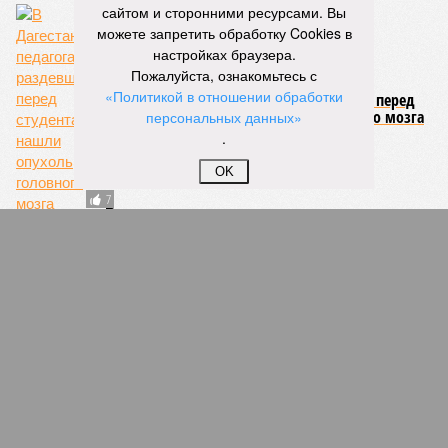
сайтом и сторонними ресурсами. Вы
можете запретить обработку Cookies в
НОВОСТИ ПАРТНЕРОВ
настройках браузера.
Пожалуйста, ознакомьтесь с
«Политикой в отношении обработки
Новости smi2.ru
персональных данных»
ЕЩЕ ИЗ РАЗДЕЛА «ОБЩЕСТВО»
.
OK
В Ингушетии у аграриев заберут технику за
долги
Махачкала – самый грязный город России