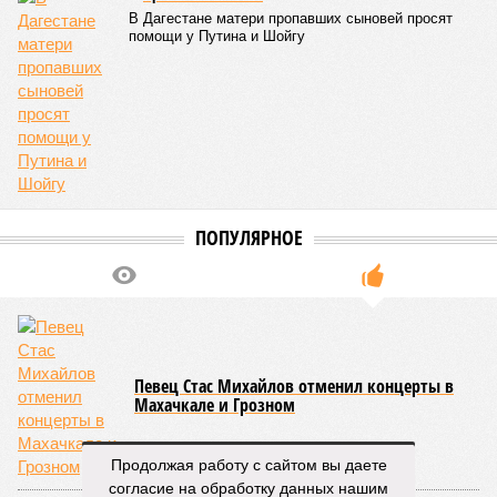
первого
электротакси
КОММЕНТАРИИ
0
ПОСЛЕДНИЕ НОВОСТИ
05/08
Ставрополье вошло в топ-10 регионов России по
турпотоку в первой половине 2026 года
05/08
Более трети автомобилистов Северного Кавказа
стали реже пользоваться машиной
04/08
В Северной Осетии задержали мужчину за стрельбу
на базе отдыха
04/08
Школьный набор на Ставрополье подорожал до 19,3
тысячи рублей
04/08
В Дагестане нашли почти 3,9 тысячи земельных
участков под жилую застройку
ЕЩЕ НОВОСТИ
Продолжая работу с сайтом вы даете
согласие на обработку данных нашим