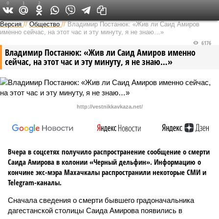
0
1
2
Версия на Кавказе
Версия
//
Общество
//
Владимир Постанюк: «Жив ли Саид Амиров
именно сейчас, на этот час и эту минуту, я не знаю…»
6176
Владимир Постанюк: «Жив ли Саид Амиров именно
сейчас, на этот час и эту минуту, я не знаю…»
http://vestnikkavkaza.net/
Вчера в соцсетях получило распространение сообщение о смерти
Саида Амирова в колонии «Черный дельфин». Информацию о
кончине экс-мэра Махачкалы распространили некоторые СМИ и
Telegram-каналы.
Сначала сведения о смерти бывшего градоначальника
дагестанской столицы Саида Амирова появились в