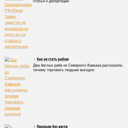
площадка – Унцукуль – Сагринский мост», при этом
организованы объездные маршруты, а непосредственно к
аварийно-восстановительным работам рассчитывают
приступить только после существенного снижения напора
воды, сбрасываемой из штольни Ирганайской ГЭС,
ориентировочно к 15 августа.
В Чародинском районе на дороге «Цуриб – Арчиб»
транспортное сообщение с 18 населёнными пунктами было
восстановлено по временной схеме, однако подъездные
пути к двум селам всё ещё остаются заблокированными.
Ранее в Унцукульском районе Дагестана из-за
повреждения дорожного полотна протяжённостью 110
метров и серьёзных нарушений в системе водоснабжения
был объявлен режим ЧС. Для борьбы с паводками в
республике активно задействуют волонтёров.
Галина Летова
Опубликовано:
13.07.2026 16:12
Отредактировано:
13.07.2026 16:12
В Кисловодске
готовятся к запуску