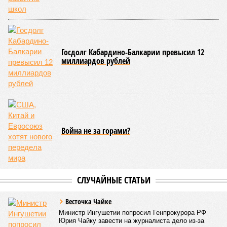
функционирует временная схема движения.
На региональной трассе «Мамраш – Ташкапур –
Араканский мост», пролегающей по Гергебильскому району,
водная стихия размыла дорожное полотно на семи
различных отрезках, и весь автомобильный поток был
вынужденно пущен по альтернативным маршрутам до тех
пор, пока не спадёт уровень воды в реке Кара-Койсу, что
ожидается не ранее 17 июля.
В Дахадаевском районе транспортное сообщение с одним
из сёл прервано из-за масштабного оползня, сошедшего на
проезжую часть дороги Ашты – Дирбакмахи, и открыть
движение там планируют лишь 18 июля. В Рутульском
районе без транспортного сообщения продолжают
оставаться ещё три населённых пункта.
В Тляратинском районе специалистам удалось наладить
сообщение с семью сёлами по временной схеме. В
Унцукульском районе движение по-прежнему полностью
перекрыто на автомобильной дороге «Араканская