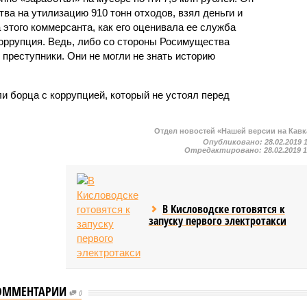
ва на утилизацию 910 тонн отходов, взял деньги и
этого коммерсанта, как его оценивала ее служба
оррупция. Ведь, либо со стороны Росимущества
преступники. Они не могли не знать историю
и борца с коррупцией, который не устоял перед
Отдел новостей «Нашей версии на Кавк
Опубликовано:
28.02.2019 
Отредактировано:
28.02.2019 
В Кисловодске готовятся к
запуску первого электротакси
ОММЕНТАРИИ
0
В Северной Осетии-