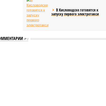
В Кисловодске готовятся к
запуску первого электротакси
ОММЕНТАРИИ
0
таются без транспортного сообщения
транспортного сообщения
сёл остаются без транспортного сообщения (фото:
и дорожного хозяйства Республики Дагестан)