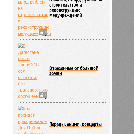
строительство и
реконструкцию
медучреждений
1
Отрезанные от большой
земли
1
Парады, акции, концерты