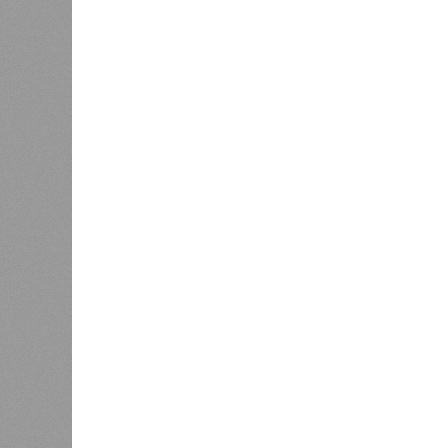
В РАЗДЕЛЕ
Министе
1
актуаль
Регионы СКФО оказались в
ливней,
хвосте рейтинга доступности
0
жилья
Соглас
служба
17 ран
0
Дагестан попал в топ-10
18 нас
регионов-лидеров по числу
блокад
регистраций заведений общепита
Напомн
нанесл
результате чего на пике разгула с
сёл. К 12 июля эта цифра сократил
фиксируют дальнейшее улучшение 
В Агульском районе вследствие ча
прервано сообщение с селом Бурша
17 июля.
В Гунибском районе на стратегичес