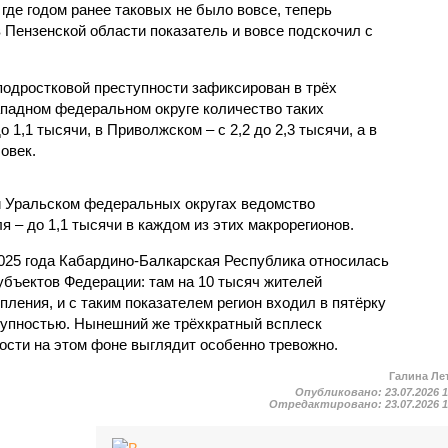
 где годом ранее таковых не было вовсе, теперь
 Пензенской области показатель и вовсе подскочил с
одростковой преступности зафиксирован в трёх
падном федеральном округе количество таких
1,1 тысячи, в Приволжском – с 2,2 до 2,3 тысячи, а в
овек.
и Уральском федеральных округах ведомство
 – до 1,1 тысячи в каждом из этих макрорегионов.
2025 года Кабардино-Балкарская Республика относилась
убъектов Федерации: там на 10 тысяч жителей
пления, и с таким показателем регион входил в пятёрку
тупностью. Нынешний же трёхкратный всплеск
ости на этом фоне выглядит особенно тревожно.
Галина Ле
Опубликовано:
23.07.2026 
Отредактировано:
23.07.2026 