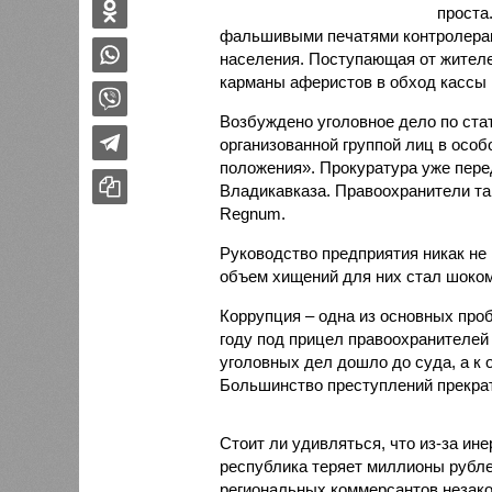
проста
фальшивыми печатями контролерам
населения. Поступающая от жителе
карманы аферистов в обход кассы 
Возбуждено уголовное дело по ста
организованной группой лиц в осо
положения». Прокуратура уже пере
Владикавказа. Правоохранители та
Regnum.
Руководство предприятия никак не
объем хищений для них стал шоком
Коррупция – одна из основных про
году под прицел правоохранителей
уголовных дел дошло до суда, а к 
Большинство преступлений прекрат
Стоит ли удивляться, что из-за ин
республика теряет миллионы рублей
региональных коммерсантов незако