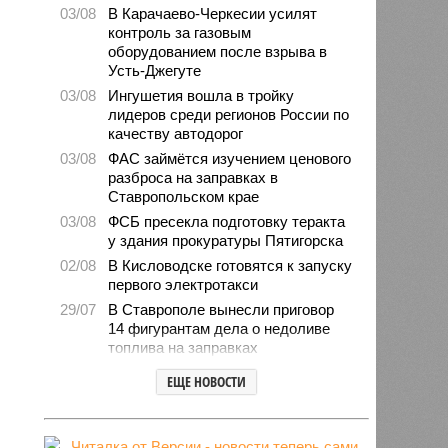
03/08
В Карачаево-Черкесии усилят
контроль за газовым
оборудованием после взрыва в
Усть-Джегуте
03/08
Ингушетия вошла в тройку
лидеров среди регионов России по
качеству автодорог
03/08
ФАС займётся изучением ценового
разброса на заправках в
Ставропольском крае
03/08
ФСБ пресекла подготовку теракта
у здания прокуратуры Пятигорска
02/08
В Кисловодске готовятся к запуску
первого электротакси
29/07
В Ставрополе вынесли приговор
14 фигурантам дела о недоливе
топлива на заправках
28/07
Продажи подержанных авто в
ЕЩЕ НОВОСТИ
СКФО сократились в 2026 году
28/07
Авиалесоохрана предупредила о
повышенной пожарной опасности