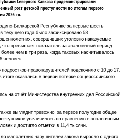
публики Северного Кавказа продемонстрировали
енный рост детской преступности по итогам первого
ия 2026-го.
рдино-Балкарской Республике за первые шесть
в текущего года было зафиксировано 58
ршеннолетних, совершивших уголовно наказуемые
, что превышает показатель за аналогичный период
о более чем в три раза, когда таковых насчитывалось
6 человек.
 подростков-правонарушителей подскочило с 10 до 17.
 итоге оказались в первой пятёрке общероссийского
сь на отчёт Министерства внутренних дел Российской
также выглядит тревожно: за первое полугодие общее
еступников увеличилось по сравнению с аналогичным
овек и достигло отметки в 11,4 тысячи.
сло малолетних нарушителей закона выросло с одного