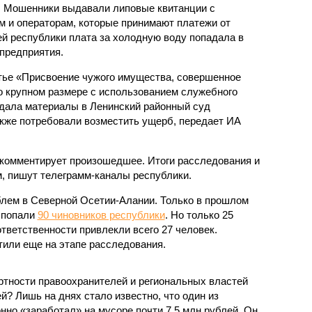
. Мошенники выдавали липовые квитанции с
 и операторам, которые принимают платежи от
й республики плата за холодную воду попадала в
предприятия.
тье «Присвоение чужого имущества, совершенное
бо крупном размере с использованием служебного
дала материалы в Ленинский районный суд
кже потребовали возместить ущерб, передает ИА
 комментирует произошедшее. Итоги расследования и
, пишут телеграмм-каналы республики.
блем в Северной Осетии-Алании. Только в прошлом
 попали
90 чиновников республики
. Но только 25
ответственности привлекли всего 27 человек.
или еще на этапе расследования.
ертности правоохранителей и региональных властей
? Лишь на днях стало известно, что один из
нно «заработал» на мусоре почти 7,5 млн рублей. Он