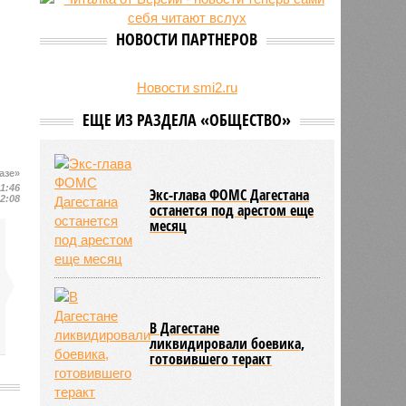
на Северном Кавказе в августе
28/07
Кисловодский пляж стал первым
НОВОСТИ ПАРТНЕРОВ
на Ставрополье обладателем
«синего флага»
27/07
Республики СКФО замкнули
Новости smi2.ru
рейтинг регионов России по
ЕЩЕ ИЗ РАЗДЕЛА «ОБЩЕСТВО»
обороту розничной торговли
азе»
11:46
Экс-глава ФОМС Дагестана
12:08
останется под арестом еще
месяц
В Дагестане
ликвидировали боевика,
готовившего теракт