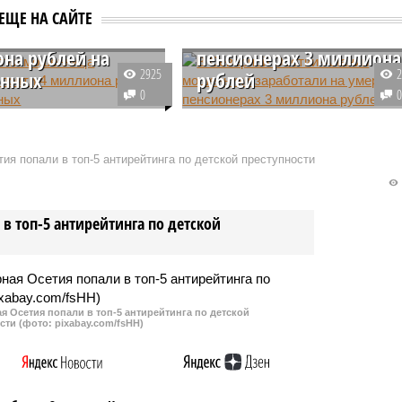
шетии мошенница
Алании мошенники
ЕЩЕ НА САЙТЕ
тала почти 4
заработали на умерших
на рублей на
пенсионерах 3 миллиона
2925
енных
рублей
0
нный комитет
Полиция Северной Осетии-
и возбудил уголовное
Алании задержала банду
тив владелицы двух
мошенников, которые вывели из
ия попали в топ-5 антирейтинга по детской преступности
ских компаний:
Пенсионного фонда 3 миллиона
и «Камелот». По
рублей. По предварительной
тельным данным,
версии, бандиты получали
в топ-5 антирейтинга по детской
имательница получала
льготы за умерших пенсионеров
у за беременных
ц.
 Осетия попали в топ-5 антирейтинга по детской
сти (фото: pixabay.com/fsHH)