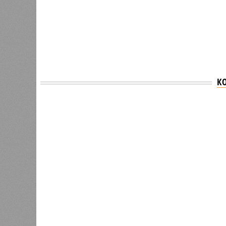
К
Версия
//
Общество
//
В Дагестане после ливней 18 сёл ос
Отрезанные от большой земли
В Дагестане после ливней 18 сёл остаются без 
В Дагестане после ливней 18 
Министерство транспорта 