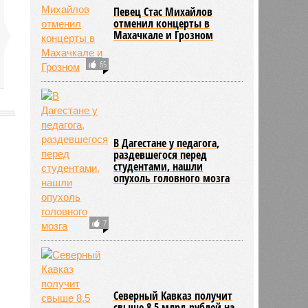
Певец Стас Михайлов
отменил концерты в
Махачкале и Грозном
65
В Дагестане у педагога,
раздевшегося перед
2730
студентами, нашли
опухоль головного мозга
7
Северный Кавказ получит
свыше 8,5 млрд рублей на