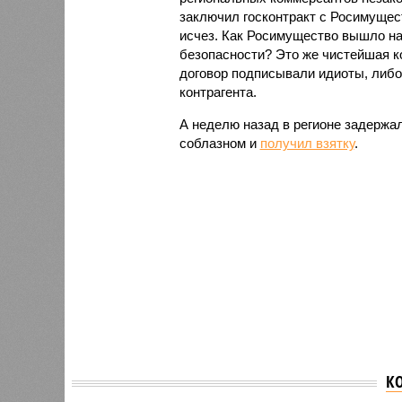
заключил госконтракт с Росимущест
исчез. Как Росимущество вышло на 
безопасности? Это же чистейшая к
договор подписывали идиоты, либо 
контрагента.
А неделю назад в регионе задержал
соблазном и
получил взятку
.
В Северной Осетии-
К
Алании на заводе