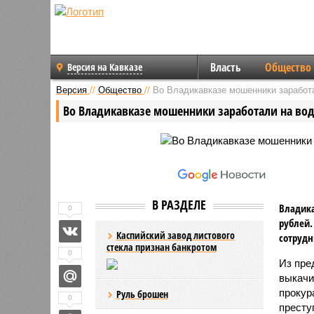
Власть
Общество
Версия на Кавказе
Версия
//
Общество
//
Во Владикавказе мошенники заработ
Во Владикавказе мошенники заработали на во
В РАЗДЕЛЕ
Владика
0
рублей.
Каспийский завод листового
сотрудн
стекла признан банкротом
0
Из пре
выкачи
прокур
Руль брошен
0
престу