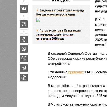
Две рес
0
существ
Введена в строй вторая очередь
полугод
Новолакской ветростанции
0
В Каба
месяце
несове
Поток туристов в Кавказский
0
заповедник сократился на
деяния
четверть в 2026 году
2025-г
всего 1
В соседней Северной Осетии число
Обе северокавказские республики в
антирейтинга.
Эти данные
приводит
ТАСС, ссылая
Федерации.
В масштабах всей страны картина 
количество несовершеннолетних пр
периодом минувшего года на 945 чел
В Чукотском автономном округе чи