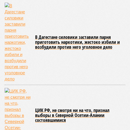
нарушителей закона выросло с одного до шести, в
Чеченской Республике, где годом ранее таковых не было
вовсе, теперь зафиксировано восемь случаев, а в
Пензенской области показатель и вовсе подскочил с 39 до
87 человек.
Наибольший абсолютный прирост подростковой
преступности зафиксирован в трёх федеральных округах.
В Северо-Западном федеральном округе количество таких
правонарушителей выросло с 937 до 1,1 тысячи, в
Приволжском – с 2,2 до 2,3 тысячи, а в Центральном – с 1,8
до 2 тысяч человек.
В то же время в Дальневосточном и Уральском
федеральных округах ведомство зафиксировало снижение
показателя – до 1,1 тысячи в каждом из этих
макрорегионов.
Ранее сообщалось, что по итогам 2025 года Кабардино-
Балкарская Республика относилась к числу наиболее
благополучных субъектов Федерации: там на 10 тысяч