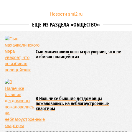
В Кабардино-Балкарской Республике за первые шесть
месяцев текущего года было зафиксировано 58
несовершеннолетних, совершивших уголовно наказуемые
деяния, что превышает показатель за аналогичный период
2025-го более чем в три раза, когда таковых насчитывалось
всего 16 человек.
В соседней Северной Осетии число подростков-
правонарушителей подскочило с 10 до 17. Обе
северокавказские республики в итоге оказались в первой
пятёрке общероссийского антирейтинга.
Эти данные
приводит
ТАСС, ссылаясь на отчёт
Министерства внутренних дел Российской Федерации.
В масштабах всей страны картина также выглядит
тревожно: за первое полугодие общее количество
несовершеннолетних преступников увеличилось по
сравнению с аналогичным периодом минувшего года на 945
человек и достигло отметки в 11,4 тысячи.
В Чукотском автономном округе число малолетних