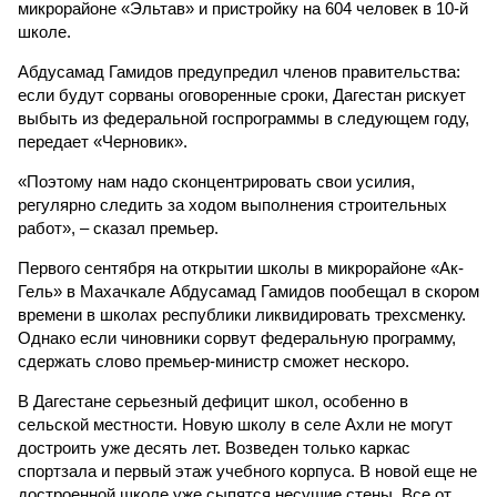
микрорайоне «Эльтав» и пристройку на 604 человек в 10-й
школе.
Абдусамад Гамидов предупредил членов правительства:
если будут сорваны оговоренные сроки, Дагестан рискует
выбыть из федеральной госпрограммы в следующем году,
передает «Черновик».
«Поэтому нам надо сконцентрировать свои усилия,
регулярно следить за ходом выполнения строительных
работ», – сказал премьер.
Первого сентября на открытии школы в микрорайоне «Ак-
Гель» в Махачкале Абдусамад Гамидов пообещал в скором
времени в школах республики ликвидировать трехсменку.
Однако если чиновники сорвут федеральную программу,
сдержать слово премьер-министр сможет нескоро.
В Дагестане серьезный дефицит школ, особенно в
сельской местности. Новую школу в селе Ахли не могут
достроить уже десять лет. Возведен только каркас
спортзала и первый этаж учебного корпуса. В новой еще не
достроенной школе уже сыпятся несущие стены. Все от