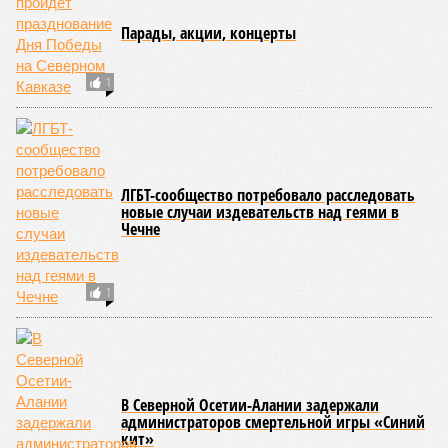
ориентировочно к 15 августа.
В Чародинском районе на дороге «Цуриб – Арчиб»
транспортное сообщение с 18 населёнными пунктами было
восстановлено по временной схеме, однако подъездные
пути к двум селам всё ещё остаются заблокированными.
Ранее в Унцукульском районе Дагестана из-за
повреждения дорожного полотна протяжённостью 110
метров и серьёзных нарушений в системе водоснабжения
был объявлен режим ЧС. Для борьбы с паводками в
республике активно задействуют волонтёров.
Галина Летова
Опубликовано:
13.07.2026 16:12
Отредактировано:
13.07.2026 16:12
ФСБ пресекла
подготовку теракта
у здания
прокуратуры
Пятигорска