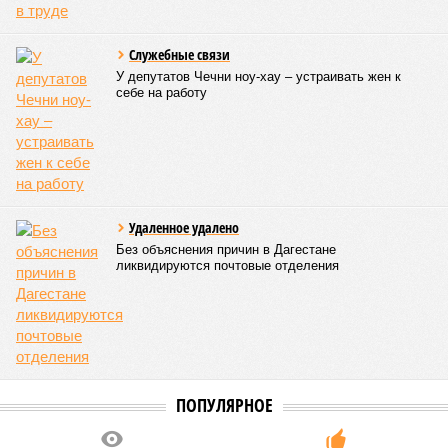
В Дагестане после ливней 18 сёл остаются без
транспортного сообщения
В Дагестане после ливней 18 сёл остаются без транспортного сообщения
(фото: Министерство транспорта и дорожного хозяйства Республики
Дагестан)
Министерство транспорта Республики Дагестан обнародовало
актуальную сводку о ходе ликвидации последствий мощных
ливней, обрушившихся на регион.
Согласно официальным данным на 13 июля, дорожным
службам удалось восстановить транспортное сообщение
на 17 ранее пострадавших участках автомобильных дорог,
однако 18 населённых пунктов всё ещё пребывают в
транспортной блокаде.
Напомним, что мощнейшие дожди, прошедшие 8 июля,