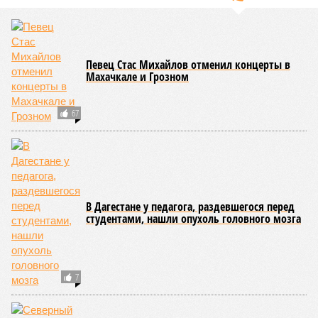
нанесли колоссальный урон дорожной инфраструктуре, в
результате чего на пике разгула стихии без связи с
внешним миром оказались жители 53 сёл. К 12 июля эта
цифра сократилась до 23, и сейчас в профильном
ведомстве фиксируют дальнейшее улучшение обстановки.
В Агульском районе вследствие частичного обрушения
каменно-арочного моста полностью прервано сообщение с
селом Буршаг, и возобновить движение там рассчитывают
лишь к 17 июля.
В Гунибском районе на стратегической дороге «Гуниб –
Кумух» бурные потоки полностью уничтожили подъездные
пути к мостовому переходу, в результате чего от внешнего
мира оказались отрезаны сразу шесть населённых
пунктов. Ещё четыре посёлка лишились транспортного
сообщения в Лакском районе, где в настоящий момент
функционирует временная схема движения.
На региональной трассе «Мамраш – Ташкапур –
Араканский мост», пролегающей по Гергебильскому району,
водная стихия размыла дорожное полотно на семи