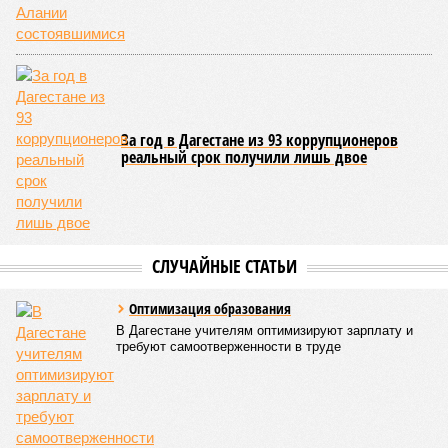
жителей приходилось в среднем 69,2 преступления, и с
таким показателем регион входил в пятёрку субъектов РФ
с самой низкой преступностью. Нынешний же трёхкратный
всплеск подростковой криминальной активности на этом
фоне выглядит особенно тревожно.
Галина Летова
Опубликовано:
23.07.2026 14:35
Отредактировано:
23.07.2026 14:35
ФСБ пресекла
подготовку теракта
у здания
прокуратуры
Пятигорска
КОММЕНТАРИИ
0
Версия
//
Общество
//
В Дагестане после ливней 18 сёл остаются без
транспортного сообщения
2948
Отрезанные от большой земли