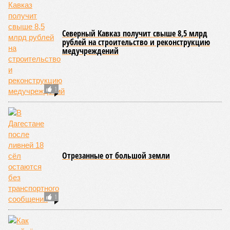
различных отрезках, и весь автомобильный поток был
вынужденно пущен по альтернативным маршрутам до тех
пор, пока не спадёт уровень воды в реке Кара-Койсу, что
ожидается не ранее 17 июля.
В Дахадаевском районе транспортное сообщение с одним
из сёл прервано из-за масштабного оползня, сошедшего на
проезжую часть дороги Ашты – Дирбакмахи, и открыть
движение там планируют лишь 18 июля. В Рутульском
районе без транспортного сообщения продолжают
оставаться ещё три населённых пункта.
В Тляратинском районе специалистам удалось наладить
сообщение с семью сёлами по временной схеме. В
Унцукульском районе движение по-прежнему полностью
перекрыто на автомобильной дороге «Араканская
площадка – Унцукуль – Сагринский мост», при этом
организованы объездные маршруты, а непосредственно к
аварийно-восстановительным работам рассчитывают
приступить только после существенного снижения напора
воды, сбрасываемой из штольни Ирганайской ГЭС,