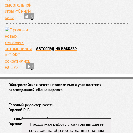
КОММЕНТАРИИ
0
ПОСЛЕДНИЕ НОВОСТИ
05/08
Ставрополье вошло в топ-10 регионов России по
турпотоку в первой половине 2026 года
05/08
Более трети автомобилистов Северного Кавказа
стали реже пользоваться машиной
04/08
В Северной Осетии задержали мужчину за стрельбу
на базе отдыха
04/08
Школьный набор на Ставрополье подорожал до 19,3
тысячи рублей
04/08
В Дагестане нашли почти 3,9 тысячи земельных
участков под жилую застройку
ЕЩЕ НОВОСТИ
НОВОСТИ ПАРТНЕРОВ
Продолжая работу с сайтом вы даете
согласие на обработку данных нашим