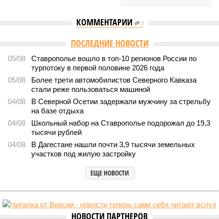
КОММЕНТАРИИ
1
Версия
//
Общество
//
Кабардино-Балкария и Северная Осетия попали в
топ-5 антирейтинга по детской преступности
2309
Тревожная статистика
Кабардино-Балкария и Северная Осетия попали в топ-5
антирейтинга по детской преступности
Кабардино-Балкария и Северная Осетия попали в топ-5 антирейтинга по
детской преступности (фото: pixabay.com/fsHH)
Две республики Северного Кавказа продемонстрировали
существенный рост детской преступности по итогам первого
полугодия 2026-го.