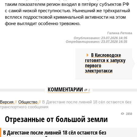
таким показателем регион входил в пятёрку субъектов РФ
с самой низкой преступностью. Нынешний же трёхкратный
всплеск подростковой криминальной активности на этом
фоне выглядит особенно тревожно.
Галина Летова
Опубликовано:
23.07.2026 14:35
Отредактировано:
23.07.2026 14:35
В Кисловодске
готовятся к запуску
первого
электротакси
КОММЕНТАРИИ
0
Версия
//
Общество
//
В Дагестане после ливней 18 сёл остаются без
транспортного сообщения
2850
Отрезанные от большой земли
В Дагестане после ливней 18 сёл остаются без