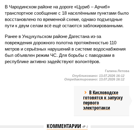
В Чародинском районе на дороге «Цуриб – Арчиб»
транспортное сообщение с 18 населёнными пунктами было
восстановлено по временной схеме, однако подъездные
пути к двум селам всё ещё остаются заблокированными.
Ранее в Унцукульском районе Дагестана из-за
повреждения дорожного полотна протяжённостью 110
метров и серьёзных нарушений в системе водоснабжения
был объявлен режим ЧС. Для борьбы с паводками в
республике активно задействуют волонтёров.
Галина Летова
Опубликовано:
13.07.2026 16:12
Отредактировано:
13.07.2026 16:12
В Кисловодске
готовятся к запуску
первого
электротакси
КОММЕНТАРИИ
0