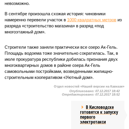
невозможно.
В сентябре произошла схожая история: чиновники
намеренно перевели участок в
1000 квадратных метров
из
разряда «строительство магазина» в разряд «под
многоэтажный дом».
Строители также заняли практически все озеро Ак-Гель.
Площадь водоема тоже значительно сократилась. Так, в
июле прокуратура республики добилась признания двух
многоквартирных домов в районе озера Ак-Гель
самовольными постройками, возведенными жилищно-
строительным кооперативом «Уютный дом».
Отдел новостей «Нашей версии на Кавказе»
Опубликовано:
07.12.2017 18:42
Отредактировано:
07.12.2017 18:52
В Кисловодске
готовятся к запуску
первого
электротакси