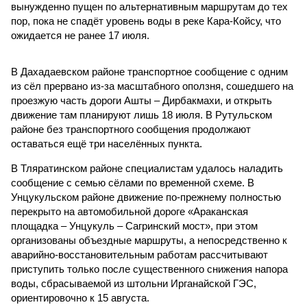
вынужденно пущен по альтернативным маршрутам до тех
пор, пока не спадёт уровень воды в реке Кара-Койсу, что
ожидается не ранее 17 июля.
В Дахадаевском районе транспортное сообщение с одним
из сёл прервано из-за масштабного оползня, сошедшего на
проезжую часть дороги Ашты – Дирбакмахи, и открыть
движение там планируют лишь 18 июля. В Рутульском
районе без транспортного сообщения продолжают
оставаться ещё три населённых пункта.
В Тляратинском районе специалистам удалось наладить
сообщение с семью сёлами по временной схеме. В
Унцукульском районе движение по-прежнему полностью
перекрыто на автомобильной дороге «Араканская
площадка – Унцукуль – Сагринский мост», при этом
организованы объездные маршруты, а непосредственно к
аварийно-восстановительным работам рассчитывают
приступить только после существенного снижения напора
воды, сбрасываемой из штольни Ирганайской ГЭС,
ориентировочно к 15 августа.