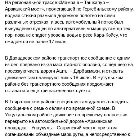
На региональной трассе «Мамраш – Ташкапур –
Араканский мост», пролегающей по Гергебильскому району,
водная стихия размыла дорожное полотно на семи
различных отрезках, и весь автомобильный поток был
вынужденно пущен по альтернативным маршрутам до тех
пор, пока не спадёт уровень воды в реке Кара-Койсу, что
ожидается не ранее 17 июля.
В Дахадаевском районе транспортное сообщение с одним
из сёл прервано из-за масштабного оползня, сошедшего на
проезжую часть дороги Ашты – Дирбакмахи, и открыть
движение там планируют лишь 18 июля. В Рутульском
районе без транспортного сообщения продолжают
оставаться ещё три населённых пункта.
В Тляратинском районе специалистам удалось наладить
сообщение с семью сёлами по временной схеме. В
Унцукульском районе движение по-прежнему полностью
перекрыто на автомобильной дороге «Араканская
площадка – Унцукуль – Сагринский мост», при этом
организованы объездные маршруты, а непосредственно к