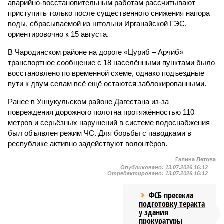
аварийно-восстановительным работам рассчитывают
приступить только после существенного снижения напора
воды, сбрасываемой из штольни Ирганайской ГЭС,
ориентировочно к 15 августа.
В Чародинском районе на дороге «Цуриб – Арчиб»
транспортное сообщение с 18 населёнными пунктами было
восстановлено по временной схеме, однако подъездные
пути к двум селам всё ещё остаются заблокированными.
Ранее в Унцукульском районе Дагестана из-за
повреждения дорожного полотна протяжённостью 110
метров и серьёзных нарушений в системе водоснабжения
был объявлен режим ЧС. Для борьбы с паводками в
республике активно задействуют волонтёров.
Галина Летова
Опубликовано:
13.07.2026 16:12
Отредактировано:
13.07.2026 16:12
ФСБ пресекла
подготовку теракта
у здания
прокуратуры