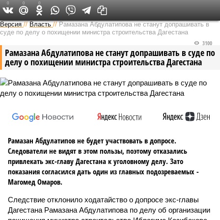
0
0
0
Версия на Кавказе
Версия
//
Власть
//
Рамазана Абдулатипова не станут допрашивать в
суде по делу о похищении министра строительства Дагестана
3100
Рамазана Абдулатипова не станут допрашивать в суде по
делу о похищении министра строительства Дагестана
Рамазан Абдулатипов не будет участвовать в допросе.
Следователи не видят в этом пользы, поэтому отказались
привлекать экс-главу Дагестана к уголовному делу. Зато
показания согласился дать один из главных подозреваемых -
Магомед Омаров.
Следствие отклонило ходатайство о допросе экс-главы
Дагестана Рамазана Абдулатипова по делу об организации