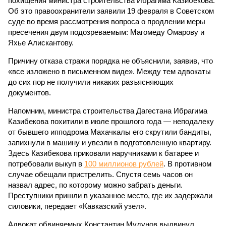
похищения министра строительства Ибрагима Казибекова.
Об это правоохранители заявили 19 февраля в Советском
суде во время рассмотрения вопроса о продлении меры
пресечения двум подозреваемым: Магомеду Омарову и
Яхье Алискантову.
Причину отказа стражи порядка не объяснили, заявив, что
«все изложено в письменном виде». Между тем адвокаты
до сих пор не получили никаких разъясняющих
документов.
Напомним, министра строительства Дагестана Ибрагима
Казибекова похитили в июле прошлого года — неподалеку
от бывшего ипподрома Махачкалы его скрутили бандиты,
запихнули в машину и увезли в подготовленную квартиру.
Здесь Казибекова приковали наручниками к батарее и
потребовали выкуп в
100 миллионов рублей
. В противном
случае обещали пристрелить. Спустя семь часов он
назвал адрес, по которому можно забрать деньги.
Преступники пришли в указанное место, где их задержали
силовики, передает «Кавказский узел».
Адвокат обвиняемых Константин Мудунов выдвинул