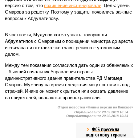
версию о том, что
похищение инсценировали
. Цель: упечь
Омарова за решетку. Поэтому у защиты появились важные
вопросы к Абдулатипову.
В частности, Мудунов хотел узнать, говорил ли
Абдулатипов с Омаровым о похищении министра до ареста
и связана ли отставка экс-главы региона с уголовным
делом.
Между тем показания согласился дать один из обвиняемых
– бывший начальник Управления охраны
административного здания правительства РД Магомед
Омаров. Мужчину на время следствия могут оставить под
стражей. Иначе он может скрыться или оказать давление
на свидетелей, опасаются правоохранители.
Отдел новостей «Нашей версии на Кавказе»
Опубликовано:
20.02.2018 10:34
Отредактировано:
20.02.2018 10:34
ФСБ пресекла
подготовку теракта