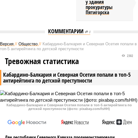
у здания
прокуратуры
Пятигорска
КОММЕНТАРИИ
0
Версия
//
Общество
//
Кабардино-Балкария и Северная Осетия попали в
топ-5 антирейтинга по детской преступности
2302
Тревожная статистика
Кабардино-Балкария и Северная Осетия попали в топ-5
антирейтинга по детской преступности
Кабардино-Балкария и Северная Осетия попали в топ-5 антирейтинга по
детской преступности (фото: pixabay.com/fsHH)
Две республики Северного Кавказа продемонстрировали