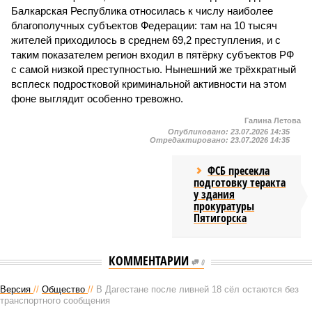
Балкарская Республика относилась к числу наиболее
благополучных субъектов Федерации: там на 10 тысяч
жителей приходилось в среднем 69,2 преступления, и с
таким показателем регион входил в пятёрку субъектов РФ
с самой низкой преступностью. Нынешний же трёхкратный
всплеск подростковой криминальной активности на этом
фоне выглядит особенно тревожно.
Галина Летова
Опубликовано:
23.07.2026 14:35
Отредактировано:
23.07.2026 14:35
ФСБ пресекла
подготовку теракта
у здания
прокуратуры
Пятигорска
КОММЕНТАРИИ
0
Версия
//
Общество
//
В Дагестане после ливней 18 сёл остаются без
транспортного сообщения